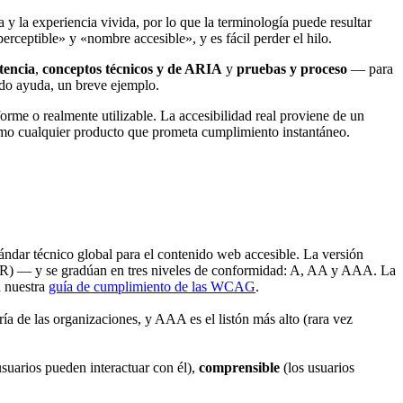
a y la experiencia vivida, por lo que la terminología puede resultar
eptible» y «nombre accesible», y es fácil perder el hilo.
tencia
,
conceptos técnicos y de ARIA
y
pruebas y proceso
— para
ndo ayuda, un breve ejemplo.
rme o realmente utilizable. La accesibilidad real proviene de un
ismo cualquier producto que prometa cumplimiento instantáneo.
dar técnico global para el contenido web accesible. La versión
OUR) — y se gradúan en tres niveles de conformidad: A, AA y AAA. La
n nuestra
guía de cumplimiento de las WCAG
.
ría de las organizaciones, y AAA es el listón más alto (rara vez
usuarios pueden interactuar con él),
comprensible
(los usuarios