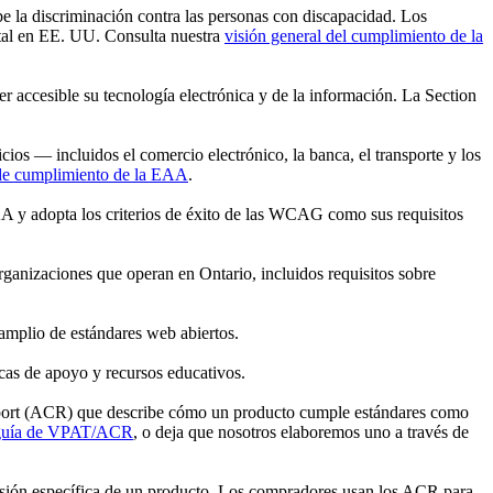
 la discriminación contra las personas con discapacidad. Los
gital en EE. UU. Consulta nuestra
visión general del cumplimiento de la
r accesible su tecnología electrónica y de la información. La Section
os — incluidos el comercio electrónico, la banca, el transporte y los
de cumplimiento de la EAA
.
AA y adopta los criterios de éxito de las WCAG como sus requisitos
organizaciones que operan en Ontario, incluidos requisitos sobre
mplio de estándares web abiertos.
cas de apoyo y recursos educativos.
Report (ACR) que describe cómo un producto cumple estándares como
guía de VPAT/ACR
, o deja que nosotros elaboremos uno a través de
rsión específica de un producto. Los compradores usan los ACR para