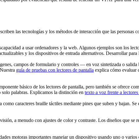
describen las tecnologías y los métodos de interacción que las personas c
apacidad a usar ordenadores y la web. Algunos ejemplos son los lectore
ctualizables y los dispositivos de entrada alternativos. Desarrollar para l
ágenes, campos de formulario y controles — en voz sintetizada o salida
 Nuestra
guía de pruebas con lectores de pantalla
explica cómo evaluar c
omponente básico de los lectores de pantalla, pero también se ofrece c
no solo palabras. Explicamos la distinción en
texto a voz frente a lectores
la como caracteres braille táctiles mediante pines que suben y bajan. Se
a visión, a menudo con ajustes de color y contraste. Los diseños que s
dades motoras importantes manejar un dispositivo usando uno o varios c