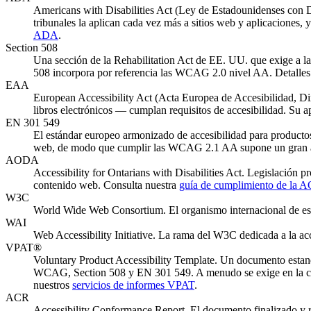
Americans with Disabilities Act (Ley de Estadounidenses con D
tribunales la aplican cada vez más a sitios web y aplicaciones,
ADA
.
Section 508
Una sección de la Rehabilitation Act de EE. UU. que exige a las
508 incorpora por referencia las WCAG 2.0 nivel AA. Detalles
EAA
European Accessibility Act (Acta Europea de Accesibilidad, Dir
libros electrónicos — cumplan requisitos de accesibilidad. Su
EN 301 549
El estándar europeo armonizado de accesibilidad para productos
web, de modo que cumplir las WCAG 2.1 AA supone un gran a
AODA
Accessibility for Ontarians with Disabilities Act. Legislación p
contenido web. Consulta nuestra
guía de cumplimiento de la
W3C
World Wide Web Consortium. El organismo internacional de est
WAI
Web Accessibility Initiative. La rama del W3C dedicada a la a
VPAT®
Voluntary Product Accessibility Template. Un documento estan
WCAG, Section 508 y EN 301 549. A menudo se exige en la con
nuestros
servicios de informes VPAT
.
ACR
Accessibility Conformance Report. El documento finalizado y r