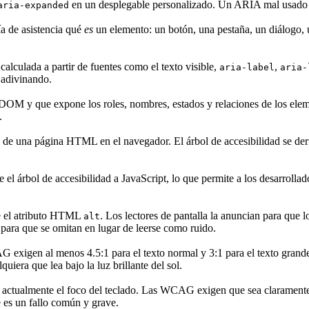
en un desplegable personalizado. Un ARIA mal usado p
aria-expanded
a de asistencia qué
es
un elemento: un botón, una pestaña, un diálogo, 
calculada a partir de fuentes como el texto visible,
,
aria-label
aria-
 adivinando.
 DOM y que expone los roles, nombres, estados y relaciones de los eleme
.
de una página HTML en el navegador. El árbol de accesibilidad se deri
 árbol de accesibilidad a JavaScript, lo que permite a los desarrollado
e el atributo HTML
. Los lectores de pantalla la anuncian para que l
alt
para que se omitan en lugar de leerse como ruido.
 exigen al menos 4.5:1 para el texto normal y 3:1 para el texto grande
uiera que lea bajo la luz brillante del sol.
 actualmente el foco del teclado. Las WCAG exigen que sea claramente 
 es un fallo común y grave.