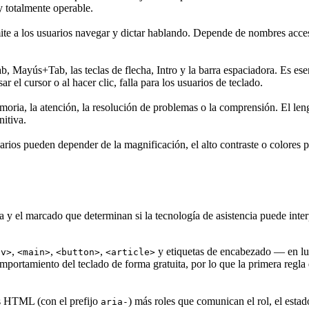
y totalmente operable.
ite a los usuarios navegar y dictar hablando. Depende de nombres acce
Mayús+Tab, las teclas de flecha, Intro y la barra espaciadora. Es esen
 el cursor o al hacer clic, falla para los usuarios de teclado.
oria, la atención, la resolución de problemas o la comprensión. El len
nitiva.
rios pueden depender de la magnificación, el alto contraste o colores p
a y el marcado que determinan si la tecnología de asistencia puede interp
,
,
,
y etiquetas de encabezado — en lu
av>
<main>
<button>
<article>
l comportamiento del teclado de forma gratuita, por lo que la primera r
os HTML (con el prefijo
) más roles que comunican el rol, el estad
aria-