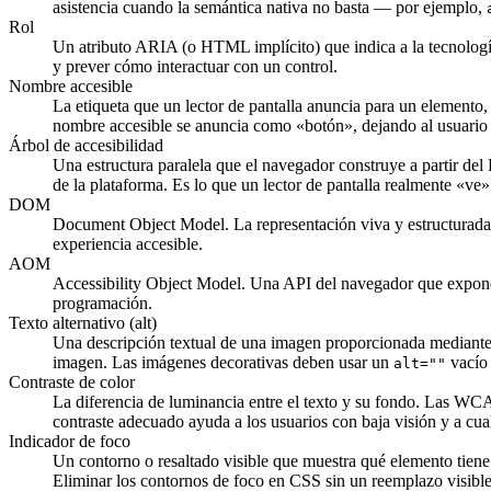
asistencia cuando la semántica nativa no basta — por ejemplo,
Rol
Un atributo ARIA (o HTML implícito) que indica a la tecnologí
y prever cómo interactuar con un control.
Nombre accesible
La etiqueta que un lector de pantalla anuncia para un elemento, 
nombre accesible se anuncia como «botón», dejando al usuario
Árbol de accesibilidad
Una estructura paralela que el navegador construye a partir del
de la plataforma. Es lo que un lector de pantalla realmente «ve»
DOM
Document Object Model. La representación viva y estructurada 
experiencia accesible.
AOM
Accessibility Object Model. Una API del navegador que expone el
programación.
Texto alternativo (alt)
Una descripción textual de una imagen proporcionada mediant
imagen. Las imágenes decorativas deben usar un
vacío 
alt=""
Contraste de color
La diferencia de luminancia entre el texto y su fondo. Las WCAG
contraste adecuado ayuda a los usuarios con baja visión y a cualq
Indicador de foco
Un contorno o resaltado visible que muestra qué elemento tiene
Eliminar los contornos de foco en CSS sin un reemplazo visible