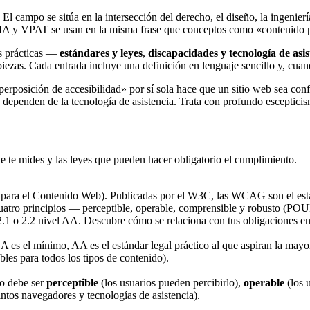
El campo se sitúa en la intersección del derecho, el diseño, la ingenierí
A y VPAT se usan en la misma frase que conceptos como «contenido perc
as prácticas —
estándares y leyes
,
discapacidades y tecnología de asis
piezas. Cada entrada incluye una definición en lenguaje sencillo y, cua
posición de accesibilidad» por sí sola hace que un sitio web sea confo
 dependen de la tecnología de asistencia. Trata con profundo esceptic
que te mides y las leyes que pueden hacer obligatorio el cumplimiento.
 para el Contenido Web). Publicadas por el W3C, las WCAG son el están
 cuatro principios — perceptible, operable, comprensible y robusto (P
1 o 2.2 nivel AA. Descubre cómo se relaciona con tus obligaciones e
 A es el mínimo, AA es el estándar legal práctico al que aspiran la mayo
bles para todos los tipos de contenido).
do debe ser
perceptible
(los usuarios pueden percibirlo),
operable
(los 
intos navegadores y tecnologías de asistencia).