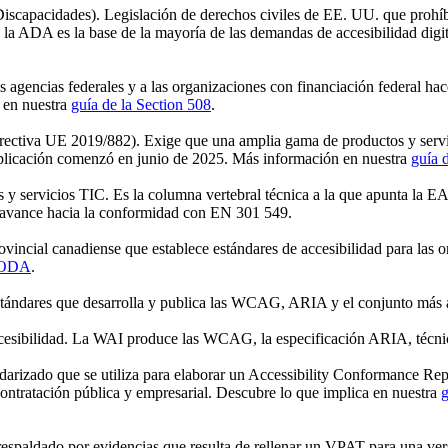
iscapacidades). Legislación de derechos civiles de EE. UU. que prohíbe
 y la ADA es la base de la mayoría de las demandas de accesibilidad di
 agencias federales y a las organizaciones con financiación federal hace
 en nuestra
guía de la Section 508
.
ectiva UE 2019/882). Exige que una amplia gama de productos y servici
 aplicación comenzó en junio de 2025. Más información en nuestra
guía 
 y servicios TIC. Es la columna vertebral técnica a la que apunta la E
vance hacia la conformidad con EN 301 549.
rovincial canadiense que establece estándares de accesibilidad para las 
 AODA
.
ándares que desarrolla y publica las WCAG, ARIA y el conjunto más a
ccesibilidad. La WAI produce las WCAG, la especificación ARIA, técni
darizado que se utiliza para elaborar un Accessibility Conformance 
tratación pública y empresarial. Descubre lo que implica en nuestra
espaldado por evidencias que resulta de rellenar un VPAT para una ve