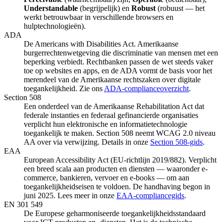
Understandable
(begrijpelijk) en
Robust
(robuust — het
werkt betrouwbaar in verschillende browsers en
hulptechnologieën).
ADA
De Americans with Disabilities Act. Amerikaanse
burgerrechtenwetgeving die discriminatie van mensen met een
beperking verbiedt. Rechtbanken passen de wet steeds vaker
toe op websites en apps, en de ADA vormt de basis voor het
merendeel van de Amerikaanse rechtszaken over digitale
toegankelijkheid. Zie ons
ADA-complianceoverzicht
.
Section 508
Een onderdeel van de Amerikaanse Rehabilitation Act dat
federale instanties en federaal gefinancierde organisaties
verplicht hun elektronische en informatietechnologie
toegankelijk te maken. Section 508 neemt WCAG 2.0 niveau
AA over via verwijzing. Details in onze
Section 508-gids
.
EAA
European Accessibility Act (EU-richtlijn 2019/882). Verplicht
een breed scala aan producten en diensten — waaronder e-
commerce, bankieren, vervoer en e-books — om aan
toegankelijkheidseisen te voldoen. De handhaving begon in
juni 2025. Lees meer in onze
EAA-compliancegids
.
EN 301 549
De Europese geharmoniseerde toegankelijkheidsstandaard