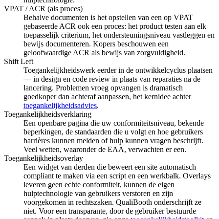
VPAT / ACR (als proces)
Behalve documenten is het opstellen van een op VPAT
gebaseerde ACR ook een proces: het product testen aan elk
toepasselijk criterium, het ondersteuningsniveau vastleggen en
bewijs documenteren. Kopers beschouwen een
geloofwaardige ACR als bewijs van zorgvuldigheid.
Shift Left
Toegankelijkheidswerk eerder in de ontwikkelcyclus plaatsen
— in design en code review in plaats van reparaties na de
lancering. Problemen vroeg opvangen is dramatisch
goedkoper dan achteraf aanpassen, het kernidee achter
toegankelijkheidsadvies
.
Toegankelijkheidsverklaring
Een openbare pagina die uw conformiteitsniveau, bekende
beperkingen, de standaarden die u volgt en hoe gebruikers
barrières kunnen melden of hulp kunnen vragen beschrijft.
Veel wetten, waaronder de EAA, verwachten er een.
Toegankelijkheidsoverlay
Een widget van derden die beweert een site automatisch
compliant te maken via een script en een werkbalk. Overlays
leveren geen echte conformiteit, kunnen de eigen
hulptechnologie van gebruikers verstoren en zijn
voorgekomen in rechtszaken. QualiBooth onderschrijft ze
niet. Voor een transparante, door de gebruiker bestuurde