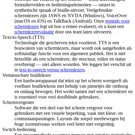
formuliervelden en bedieningselementen — omzet in
synthetische spraak of braille-uitvoer. Veelgebruikte
schermlezers zijn JAWS en NVDA (Windows), VoiceOver
(macOS en iOS) en TalkBack (Android). Onze
testgids voor
schermlezers
legt uit hoe u ermee evalueert, en u kunt een
schermlezerevaluatie
door ons team laten uitvoeren.
Text-to-Speech (TTS)
Technologie die geschreven tekst voorleest. TTS is een
bouwsteen van schermlezers, maar wordt ook aangeboden als
zelfstandige functie voor een algemeen publiek. Het is niet
hetzelfde als een schermlezer, die structuur, rollen en status
overbrengt — niet alleen woorden. We leggen het verschil uit
in
text-to-speech versus schermlezers
.
Vernieuwbare braillelezer
Een hardwareapparaat dat tekst op het scherm weergeeft als
voelbare brailletekens met behulp van pinnetjes die omhoog
en omlaag bewegen. Het werkt samen met een schermlezer en
is essentieel voor veel doofblinde gebruikers.
Schermvergroter
Software die een deel van het scherm vergroot voor
gebruikers met een visuele beperking, vaak met kleur- en
contrastaanpassingen. Layouts die soepel meebewegen bij
hoge zoomniveaus werken veel beter met vergroting.
Switch-bediening
Een invoermethode waarmee mensen met ernstige motorische