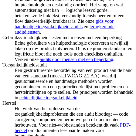
hulptechnologie en deskundig oordeel. Het vangt op wat
automatisering niet kan — logische leesvolgorde,
betekenisvolle linktekst, verstandig focusbeheer en of een
flow daadwerkelijk bruikbaar is. Zie onze
gids voor
handmatige toegankelijkheidsaudits
en
terugkerende
auditdiensten
.
Gebruiksvriendelijkheidstesten met mensen met een beperking
Echte gebruikers van hulptechnologie observeren terwijl zij
taken op uw product uitvoeren. Dit is de gouden standaard en
legt frictie bloot die noch tools noch checklists onthullen.
Verken onze
audits door mensen met een beperking
.
Toegankelijkheidsaudit
Een gestructureerde beoordeling van een product aan de hand
van een standaard (meestal WCAG 2.2 AA), waarbij
geautomatiseerde en handmatige methoden worden
gecombineerd om een geprioriteerde lijst met problemen en
herstelrichtlijnen op te stellen. De principes worden behandeld
in
echte digitale toegankelijkheid
.
Herstel
Het werk van het oplossen van de
toegankelijkheidsproblemen die een audit blootlegt — code
corrigeren, componenten herontwerpen of documenten
herbouwen. Voor niet-webbestanden betekent dit vaak
PDF-
herstel
om documenten leesbaar te maken voor
hulptechnologie.