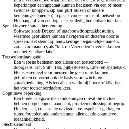
beperkingen een apparaat kunnen bedienen via een of meer
switches (knoppen, sip-and-puff-buizen of andere
bedieningselementen) in plaats van een muis of toetsenbord.
Het hangt af van een logische, volledig bedienbare interface.
Spraakinvoer / spraakherkenning
Software zoals Dragon of ingebouwde spraakbesturing
waarmee gebruikers kunnen navigeren en dicteren door te
spreken. Het steunt op nauwkeurige toegankelijke namen,
zodat commando’s als “klik op Verzenden” overeenkomen
met het zichtbare label.
Toetsenbordnavigatie
Een website bedienen met alleen een toetsenbord —
doorgaans Tab, Shift+Tab, pijltjestoetsen, Enter en spatiebalk.
Het is essentieel voor mensen die geen muis kunnen
gebruiken en vormt ook de basis voor switch- en
spraakbediening. Als iets alleen werkt bij hover of klik, faalt
het voor toetsenbordgebruikers.
Cognitieve beperking
Een brede categorie die aandoeningen omvat die invloed
hebben op geheugen, aandacht, probleemoplossing of begrip.
Heldere taal, consistente navigatie, voorspelbaar gedrag en
ruime fouttolerantie ondersteunen allemaal de cognitieve
toegankelijkheid.
Slechtziendheid