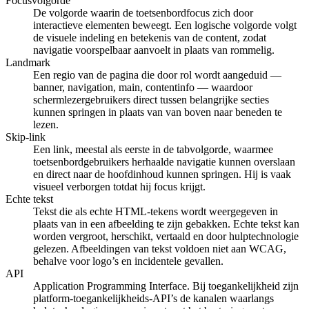
Focusvolgorde
De volgorde waarin de toetsenbordfocus zich door
interactieve elementen beweegt. Een logische volgorde volgt
de visuele indeling en betekenis van de content, zodat
navigatie voorspelbaar aanvoelt in plaats van rommelig.
Landmark
Een regio van de pagina die door rol wordt aangeduid —
banner, navigation, main, contentinfo — waardoor
schermlezergebruikers direct tussen belangrijke secties
kunnen springen in plaats van van boven naar beneden te
lezen.
Skip-link
Een link, meestal als eerste in de tabvolgorde, waarmee
toetsenbordgebruikers herhaalde navigatie kunnen overslaan
en direct naar de hoofdinhoud kunnen springen. Hij is vaak
visueel verborgen totdat hij focus krijgt.
Echte tekst
Tekst die als echte HTML-tekens wordt weergegeven in
plaats van in een afbeelding te zijn gebakken. Echte tekst kan
worden vergroot, herschikt, vertaald en door hulptechnologie
gelezen. Afbeeldingen van tekst voldoen niet aan WCAG,
behalve voor logo’s en incidentele gevallen.
API
Application Programming Interface. Bij toegankelijkheid zijn
platform-toegankelijkheids-API’s de kanalen waarlangs