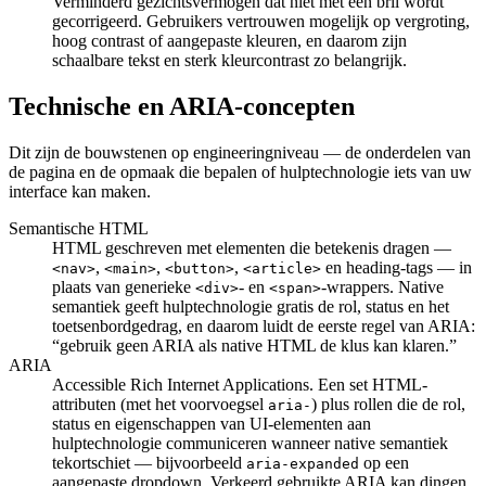
Verminderd gezichtsvermogen dat niet met een bril wordt
gecorrigeerd. Gebruikers vertrouwen mogelijk op vergroting,
hoog contrast of aangepaste kleuren, en daarom zijn
schaalbare tekst en sterk kleurcontrast zo belangrijk.
Technische en ARIA-concepten
Dit zijn de bouwstenen op engineeringniveau — de onderdelen van
de pagina en de opmaak die bepalen of hulptechnologie iets van uw
interface kan maken.
Semantische HTML
HTML geschreven met elementen die betekenis dragen —
,
,
,
en heading-tags — in
<nav>
<main>
<button>
<article>
plaats van generieke
- en
-wrappers. Native
<div>
<span>
semantiek geeft hulptechnologie gratis de rol, status en het
toetsenbordgedrag, en daarom luidt de eerste regel van ARIA:
“gebruik geen ARIA als native HTML de klus kan klaren.”
ARIA
Accessible Rich Internet Applications. Een set HTML-
attributen (met het voorvoegsel
) plus rollen die de rol,
aria-
status en eigenschappen van UI-elementen aan
hulptechnologie communiceren wanneer native semantiek
tekortschiet — bijvoorbeeld
op een
aria-expanded
aangepaste dropdown. Verkeerd gebruikte ARIA kan dingen