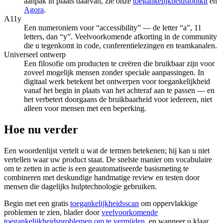
aanpak in plaats daarvan, zie onze
toegankelijkheidstoolkit
en
Agora
.
A11y
Een numeroniem voor “accessibility” — de letter “a”, 11
letters, dan “y”. Veelvoorkomende afkorting in de community
die u tegenkomt in code, conferentielezingen en teamkanalen.
Universeel ontwerp
Een filosofie om producten te creëren die bruikbaar zijn voor
zoveel mogelijk mensen zonder speciale aanpassingen. In
digitaal werk betekent het ontwerpen voor toegankelijkheid
vanaf het begin in plaats van het achteraf aan te passen — en
het verbetert doorgaans de bruikbaarheid voor iedereen, niet
alleen voor mensen met een beperking.
Hoe nu verder
Een woordenlijst vertelt u wat de termen betekenen; hij kan u niet
vertellen waar uw product staat. De snelste manier om vocabulaire
om te zetten in actie is een geautomatiseerde basismeting te
combineren met deskundige handmatige review en testen door
mensen die dagelijks hulptechnologie gebruiken.
Begin met een gratis
toegankelijkheidsscan
om oppervlakkige
problemen te zien, blader door
veelvoorkomende
toegankelijkheidsproblemen om te vermijden
, en wanneer u klaar