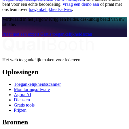
bent voor een echte beoordeling,
vraag een demo aan
of praat met
ons team over
toegankelijkheidsadvies
.
Verdwaald in het jargon? Krijg een helder, deskundig beeld van uw
situatie.
Praat met een expert
Gratis toegankelijkheidsscan
Het web toegankelijk maken voor iedereen.
Oplossingen
Toegankelijkheidsscanner
Monitoringsoftware
Agora AI
Diensten
Gratis tools
Prijzen
Bronnen