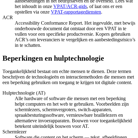
aanbestedingen in het bedrijfsleven en de overheid. Lees wat
het inhoudt in onze
VPAT/ACR-gids
, of laat ons er een
opstellen via onze
VPAT-rapportagediensten
.
ACR
Accessibility Conformance Report. Het ingevulde, met bewijs
onderbouwde document dat ontstaat door een VPAT in te
vullen voor een specifieke productversie. Kopers gebruiken
ACR’s om leveranciers te vergelijken en aanbestedingsrisico’s
in te schatten.
Beperkingen en hulptechnologie
Toegankelijkheid bestaat om echte mensen te dienen. Deze termen
beschrijven de technologieën en interactiemethoden die mensen met
een beperking gebruiken om toegang te krijgen tot digitale content.
Hulptechnologie (AT)
Alle hardware of software die mensen met een beperking
helpt computers en het web te gebruiken. Voorbeelden zijn
schermlezers, schermvergroters, switch-apparaten,
spraakbesturingssoftware, vernieuwbare braillelezers en
alternatieve invoerapparaten. Bouwen voor toegankelijkheid
betekent uiteindelijk bouwen voor AT.
Schermlezer
Software die content op het scherm — tekst, afbeeldingen,