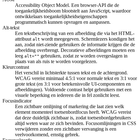
Accessibility Object Model. Een browser-API die de
toegankelijkheidsboom blootstelt aan JavaScript, waardoor
ontwikkelaars toegankelijkheidseigenschappen
programmatisch kunnen opvragen en aanpassen.
Alt-tekst
Een tekstbeschrijving van een afbeelding die via het HTML-
attribuut
wordt meegegeven. Schermlezers kondigen het
alt
aan, zodat niet-ziende gebruikers de informatie krijgen die de
afbeelding overbrengt. Decoratieve afbeeldingen moeten een
leeg
gebruiken, zodat ze worden overgeslagen in
alt=""
plaats van als ruis te worden voorgelezen.
Kleurcontrast
Het verschil in lichtsterkte tussen tekst en de achtergrond.
WCAG vereist minimaal 4.5:1 voor normale tekst en 3:1 voor
grote tekst (en 3:1 voor betekenisvolle UI-componenten en
afbeeldingen). Voldoende contrast helpt gebruikers met een
visuele beperking en iedereen die in fel zonlicht leest.
Focusindicator
Een zichtbare omlijning of markering die laat zien welk
element momenteel toetsenbordfocus heeft. WCAG vereist
dat deze duidelijk zichtbaar is, zodat toetsenbordgebruikers
altijd weten waar ze zich bevinden. Focusomlijningen in CSS
verwijderen zonder een zichtbare vervanging is een
veelvoorkomend, ernstig gebrek.