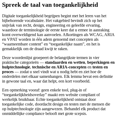
Spreek de taal van toegankelijkheid
Digitale toegankelijkheid begrijpen begint met het leren van het
bijbehorende vocabulaire. Het vakgebied bevindt zich op het
snijvlak van recht, design, engineering en geleefde ervaring,
waardoor de terminologie de eerste keer dat u ermee in aanraking
komt overweldigend kan aanvoelen. Afkortingen als WCAG, ARIA
en VPAT worden in één adem genoemd met concepten als
“waarneembare content” en “toegankelijke naam”, en het is
gemakkelijk om de draad kwijt te raken.
Deze woordenlijst groepeert de belangrijkste termen in vier
praktische categorieën —
standaarden en wetten
,
beperkingen en
hulptechnologie
,
technische en ARIA-concepten
en
testen en
proces
— zodat u snel vindt wat u nodig hebt en ziet hoe de
onderdelen met elkaar samenhangen. Elk lemma bevat een definitie
in gewone taal en, waar dat helpt, een kort voorbeeld.
Een opmerking vooraf: geen enkele tool, plug-in of
“toegankelijkheidsoverlay” maakt een website compliant of
werkelijk bruikbaar. Echte toegankelijkheid ontstaat door
toegankelijke code, doordacht design en testen met de mensen die
op hulptechnologie zijn aangewezen. Behandel elk product dat
onmiddellijke compliance belooft met grote scepsis.