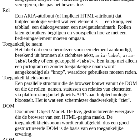
verergeren, dus pas het bewust toe.
Rol
Een ARIA-attribuut (of impliciet HTML-attribuut) dat
hulptechnologie vertelt wat een element
is
— een knop, een
tabblad, een dialoogvenster, een navigatielandmark. Rollen
laten gebruikers begrijpen en voorspellen hoe ze met een
bedieningselement moeten omgaan.
Toegankelijke naam
Het label dat een schermlezer voor een element aankondigt,
berekend uit bronnen als zichtbare tekst,
,
aria-label
aria-
of een gekoppeld
. Een knop met alleen
labelledby
<label>
een pictogram en zonder toegankelijke naam wordt
aangekondigd als “knop”, waardoor gebruikers moeten raden.
Toegankelijkheidsboom
Een parallelle structuur die de browser bouwt vanuit de DOM
en die de rollen, namen, statussen en relaties van elementen
via platform-toegankelijkheids-API’s aan hulptechnologie
blootstelt. Het is wat een schermlezer daadwerkelijk “ziet”.
DOM
Document Object Model. De live, gestructureerde weergave
die de browser van een HTML-pagina maakt. De
toegankelijkheidsboom wordt eruit afgeleid, dus een goed
gestructureerde DOM is de basis van een toegankelijke
ervaring.
AOM