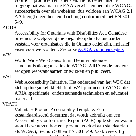
voor ICT-producten en -diensten. Het is de technische
ruggengraat waarnaar de EAA verwijst en neemt de WCAG-
succescriteria over als webeisen, dus voldoen aan WCAG 2.1
AA brengt u een heel eind richting conformiteit met EN 301
549.
AODA
Accessibility for Ontarians with Disabilities Act. Canadese
provinciale wetgeving die toegankelijkheidsstandaarden
vaststelt voor organisaties die in Ontario actief zijn, inclusief
eisen voor webcontent. Zie onze
AODA-compliancegids
.
W3C
World Wide Web Consortium. De internationale
standaardisatieorganisatie die WCAG, ARIA en de bredere
set open webstandaarden ontwikkelt en publiceert.
WAI
Web Accessibility Initiative. Het onderdeel van het W3C dat
zich op toegankelijkheid richt. WAI produceert WCAG, de
ARIA-specificatie, ondersteunende technieken en educatief
materiaal.
VPAT®
Voluntary Product Accessibility Template. Een
gestandaardiseerd document dat wordt gebruikt om een
Accessibility Conformance Report (ACR) op te stellen waarin
wordt beschreven hoe een product voldoet aan standaarden
als WCAG, Section 508 en EN 301 549. Vaak vereist bij