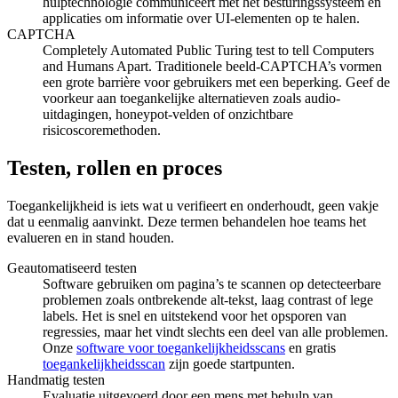
hulptechnologie communiceert met het besturingssysteem en
applicaties om informatie over UI-elementen op te halen.
CAPTCHA
Completely Automated Public Turing test to tell Computers
and Humans Apart. Traditionele beeld-CAPTCHA’s vormen
een grote barrière voor gebruikers met een beperking. Geef de
voorkeur aan toegankelijke alternatieven zoals audio-
uitdagingen, honeypot-velden of onzichtbare
risicoscoremethoden.
Testen, rollen en proces
Toegankelijkheid is iets wat u verifieert en onderhoudt, geen vakje
dat u eenmalig aanvinkt. Deze termen behandelen hoe teams het
evalueren en in stand houden.
Geautomatiseerd testen
Software gebruiken om pagina’s te scannen op detecteerbare
problemen zoals ontbrekende alt-tekst, laag contrast of lege
labels. Het is snel en uitstekend voor het opsporen van
regressies, maar het vindt slechts een deel van alle problemen.
Onze
software voor toegankelijkheidsscans
en gratis
toegankelijkheidsscan
zijn goede startpunten.
Handmatig testen
Evaluatie uitgevoerd door een mens met behulp van