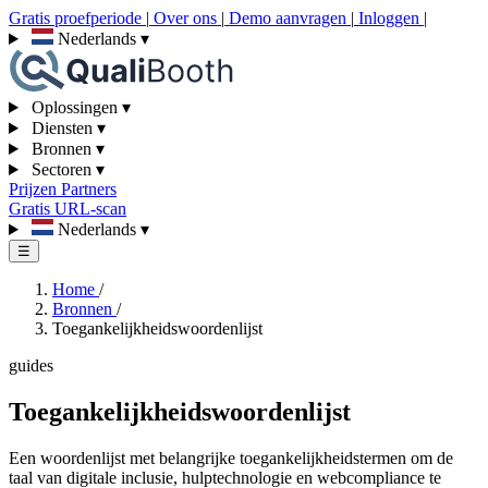
Gratis proefperiode
|
Over ons
|
Demo aanvragen
|
Inloggen
|
Nederlands
▾
Oplossingen
▾
Diensten
▾
Bronnen
▾
Sectoren
▾
Prijzen
Partners
Gratis URL-scan
Nederlands
▾
☰
Home
/
Bronnen
/
Toegankelijkheidswoordenlijst
guides
Toegankelijkheidswoordenlijst
Een woordenlijst met belangrijke toegankelijkheidstermen om de
taal van digitale inclusie, hulptechnologie en webcompliance te