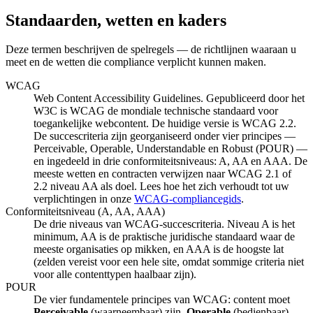
Standaarden, wetten en kaders
Deze termen beschrijven de spelregels — de richtlijnen waaraan u
meet en de wetten die compliance verplicht kunnen maken.
WCAG
Web Content Accessibility Guidelines. Gepubliceerd door het
W3C is WCAG de mondiale technische standaard voor
toegankelijke webcontent. De huidige versie is WCAG 2.2.
De succescriteria zijn georganiseerd onder vier principes —
Perceivable, Operable, Understandable en Robust (POUR) —
en ingedeeld in drie conformiteitsniveaus: A, AA en AAA. De
meeste wetten en contracten verwijzen naar WCAG 2.1 of
2.2 niveau AA als doel. Lees hoe het zich verhoudt tot uw
verplichtingen in onze
WCAG-compliancegids
.
Conformiteitsniveau (A, AA, AAA)
De drie niveaus van WCAG-succescriteria. Niveau A is het
minimum, AA is de praktische juridische standaard waar de
meeste organisaties op mikken, en AAA is de hoogste lat
(zelden vereist voor een hele site, omdat sommige criteria niet
voor alle contenttypen haalbaar zijn).
POUR
De vier fundamentele principes van WCAG: content moet
Perceivable
(waarneembaar) zijn,
Operable
(bedienbaar),