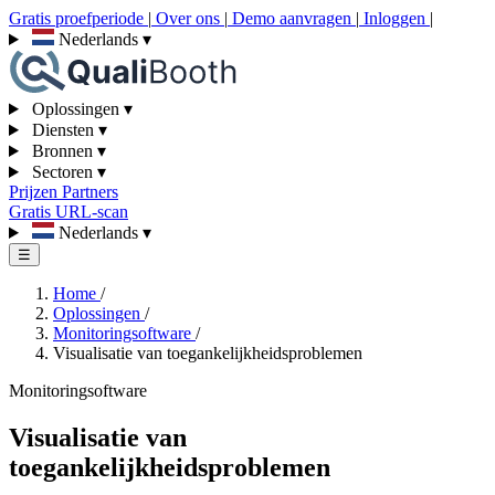
Gratis proefperiode
|
Over ons
|
Demo aanvragen
|
Inloggen
|
Nederlands
▾
Oplossingen
▾
Diensten
▾
Bronnen
▾
Sectoren
▾
Prijzen
Partners
Gratis URL-scan
Nederlands
▾
☰
Home
/
Oplossingen
/
Monitoringsoftware
/
Visualisatie van toegankelijkheidsproblemen
Monitoringsoftware
Visualisatie van
toegankelijkheidsproblemen