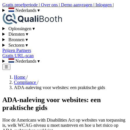
Gratis proefperiode
|
Over ons
|
Demo aanvragen
|
Inloggen
|
Nederlands
▾
Oplossingen
▾
Diensten
▾
Bronnen
▾
Sectoren
▾
Prijzen
Partners
Gratis URL-scan
Nederlands
▾
☰
Home
/
Compliance
/
ADA-naleving voor websites: een praktische gids
ADA-naleving voor websites: een
praktische gids
Hoe de Americans with Disabilities Act op websites van toepassing
is, welk WCAG-niveau u moet nastreven en hoe u het risico op