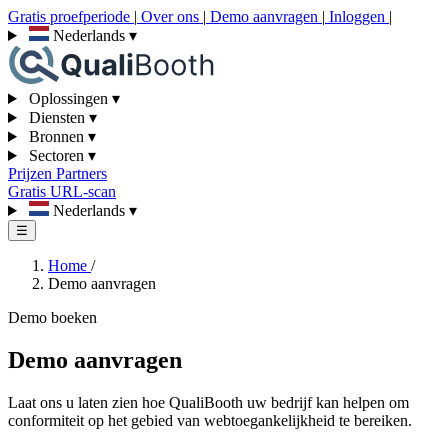
Gratis proefperiode
|
Over ons
|
Demo aanvragen
|
Inloggen
|
Nederlands
▾
Oplossingen
▾
Diensten
▾
Bronnen
▾
Sectoren
▾
Prijzen
Partners
Gratis URL-scan
Nederlands
▾
☰
Home
/
Demo aanvragen
Demo boeken
Demo aanvragen
Laat ons u laten zien hoe QualiBooth uw bedrijf kan helpen om
conformiteit op het gebied van webtoegankelijkheid te bereiken.