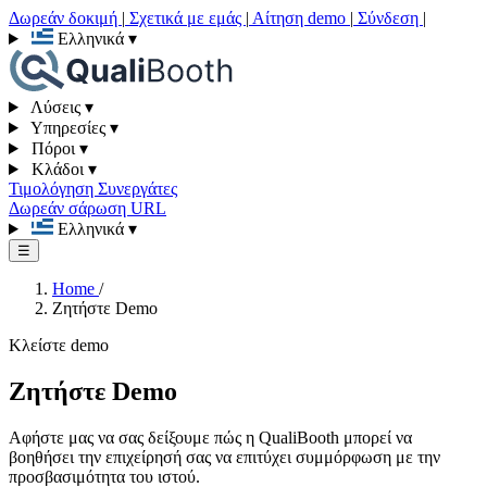
Δωρεάν δοκιμή
|
Σχετικά με εμάς
|
Αίτηση demo
|
Σύνδεση
|
Ελληνικά
▾
Λύσεις
▾
Υπηρεσίες
▾
Πόροι
▾
Κλάδοι
▾
Τιμολόγηση
Συνεργάτες
Δωρεάν σάρωση URL
Ελληνικά
▾
☰
Home
/
Ζητήστε Demo
Κλείστε demo
Ζητήστε Demo
Αφήστε μας να σας δείξουμε πώς η QualiBooth μπορεί να
βοηθήσει την επιχείρησή σας να επιτύχει συμμόρφωση με την
προσβασιμότητα του ιστού.