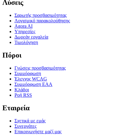
Λύσεις
Σαρωτής προσβασιμότητας
Λογισμικό παρακολούθησης
Agora AI
Υπηρεσίες
Δωρεάν εργαλεία
Τιμολόγηση
Πόροι
Γνώσεις προσβασιμότητας
Συμμόρφωση
Έλεγχος WCAG
Συμμόρφωση EAA
Κλάδοι
Ροή RSS
Εταιρεία
Σχετικά με εμάς
Συνεργάτες
Επικοινωνήστε μαζί μας