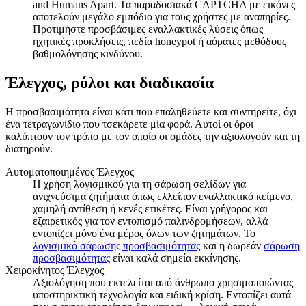
and Humans Apart. Τα παραδοσιακά CAPTCHA με εικόνες
αποτελούν μεγάλο εμπόδιο για τους χρήστες με αναπηρίες.
Προτιμήστε προσβάσιμες εναλλακτικές λύσεις όπως
ηχητικές προκλήσεις, πεδία honeypot ή αόρατες μεθόδους
βαθμολόγησης κινδύνου.
Έλεγχος, ρόλοι και διαδικασία
Η προσβασιμότητα είναι κάτι που επαληθεύετε και συντηρείτε, όχι
ένα τετραγωνίδιο που τσεκάρετε μία φορά. Αυτοί οι όροι
καλύπτουν τον τρόπο με τον οποίο οι ομάδες την αξιολογούν και τη
διατηρούν.
Αυτοματοποιημένος Έλεγχος
Η χρήση λογισμικού για τη σάρωση σελίδων για
ανιχνεύσιμα ζητήματα όπως ελλείπον εναλλακτικό κείμενο,
χαμηλή αντίθεση ή κενές ετικέτες. Είναι γρήγορος και
εξαιρετικός για τον εντοπισμό παλινδρομήσεων, αλλά
εντοπίζει μόνο ένα μέρος όλων των ζητημάτων. Το
λογισμικό σάρωσης προσβασιμότητας
και η δωρεάν
σάρωση
προσβασιμότητας
είναι καλά σημεία εκκίνησης.
Χειροκίνητος Έλεγχος
Αξιολόγηση που εκτελείται από άνθρωπο χρησιμοποιώντας
υποστηρικτική τεχνολογία και ειδική κρίση. Εντοπίζει αυτά