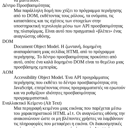
να μαντεύουν.
Δέντρο Προσβασιμότητας
Μια παράλληλη δομή που χτίζει το πρόγραμμα περιήγησης
από το DOM, εκθέτοντας τους ρόλους, τα ονόματα, τις
καταστάσεις και τις σχέσεις των στοιχείων στην
υποστηρικτική τεχνολογία μέσω των API προσβασιμότητας
της πλατφόρμας. Είναι αυτό που πραγματικά «βλέπει» ένας
αναγνώστης οθόνης.
DOM
Document Object Model. Η ζωντανή, δομημένη
αναπαράσταση μιας σελίδας HTML από το πρόγραμμα
περιήγησης. Το δέντρο προσβασιμότητας προκύπτει από
αυτό, οπότε ένα καλά δομημένο DOM είναι το θεμέλιο μιας
προσβάσιμης εμπειρίας.
AOM
Accessibility Object Model. Ένα API προγράμματος
περιήγησης που εκθέτει το δέντρο προσβασιμότητας στη
JavaScript, επιτρέποντας στους προγραμματιστές να ερωτούν
και να ρυθμίζουν ιδιότητες προσβασιμότητας
προγραμματιστικά.
Εναλλακτικό Κείμενο (Alt Text)
Μια περιγραφή κειμένου μιας εικόνας που παρέχεται μέσω
του χαρακτηριστικού HTML
. Οι αναγνώστες οθόνης την
alt
ανακοινώνουν ώστε οι μη βλέποντες χρήστες να λαμβάνουν
τις πληροφορίες που μεταφέρει η εικόνα. Οι διακοσμητικές