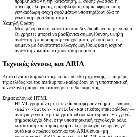
προβλημάτων ή την κατανόηση. Η σαφής γλώσσα, η
συνεπής πλοήγηση, η προβλέψιμη συμπεριφορά και η
γενναιόδωρη ανοχή σφαλμάτων υποστηρίζουν όλα τη
γνωστική προσβασιμότητα.
Χαμηλή Όραση
Μειωμένη οπτική ικανότητα που δεν διορθώνεται με γυαλιά.
Οι χρήστες μπορεί να βασίζονται σε μεγέθυνση, υψηλή
αντίθεση ή προσαρμοσμένα χρώματα, γι’ αυτό και το
κείμενο με δυνατότητα αλλαγής μεγέθους και η ισχυρή
αντίθεση χρωμάτων έχουν τόση σημασία.
Τεχνικές έννοιες και ARIA
Αυτά είναι τα δομικά στοιχεία σε επίπεδο μηχανικής — τα μέρη
της σελίδας και του markup που καθορίζουν αν η υποστηρικτική
τεχνολογία μπορεί να κατανοήσει τη διεπαφή σας.
Σημασιολογικό HTML
HTML γραμμένο με στοιχεία που φέρουν νόημα —
,
<nav>
,
,
και ετικέτες επικεφαλίδων —
<main>
<button>
<article>
αντί για γενικά περιτυλίγματα
και
. Η εγγενής
<div>
<span>
σημασιολογία δίνει στην υποστηρικτική τεχνολογία ρόλο,
κατάσταση και συμπεριφορά πληκτρολογίου δωρεάν, γι’
αυτό και ο πρώτος κανόνας του ARIA είναι «μη
χρησιμοποιείς ARIA αν το εγγενές HTML μπορεί να κάνει