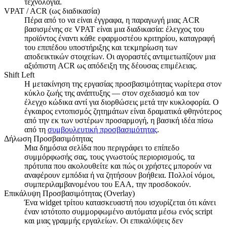
τεχνολογία.
VPAT / ACR (ως διαδικασία)
Πέρα από το να είναι έγγραφα, η παραγωγή μιας ACR
βασισμένης σε VPAT είναι μια διαδικασία: έλεγχος του
προϊόντος έναντι κάθε εφαρμοστέου κριτηρίου, καταγραφή
του επιπέδου υποστήριξης και τεκμηρίωση των
αποδεικτικών στοιχείων. Οι αγοραστές αντιμετωπίζουν μια
αξιόπιστη ACR ως απόδειξη της δέουσας επιμέλειας.
Shift Left
Η μετακίνηση της εργασίας προσβασιμότητας νωρίτερα στον
κύκλο ζωής της ανάπτυξης — στον σχεδιασμό και τον
έλεγχο κώδικα αντί για διορθώσεις μετά την κυκλοφορία. Ο
έγκαιρος εντοπισμός ζητημάτων είναι δραματικά φθηνότερος
από την εκ των υστέρων προσαρμογή, η βασική ιδέα πίσω
από τη
συμβουλευτική προσβασιμότητας
.
Δήλωση Προσβασιμότητας
Μια δημόσια σελίδα που περιγράφει το επίπεδο
συμμόρφωσής σας, τους γνωστούς περιορισμούς, τα
πρότυπα που ακολουθείτε και πώς οι χρήστες μπορούν να
αναφέρουν εμπόδια ή να ζητήσουν βοήθεια. Πολλοί νόμοι,
συμπεριλαμβανομένου του EAA, την προσδοκούν.
Επικάλυψη Προσβασιμότητας (Overlay)
Ένα widget τρίτου κατασκευαστή που ισχυρίζεται ότι κάνει
έναν ιστότοπο συμμορφωμένο αυτόματα μέσω ενός script
και μιας γραμμής εργαλείων. Οι επικαλύψεις δεν