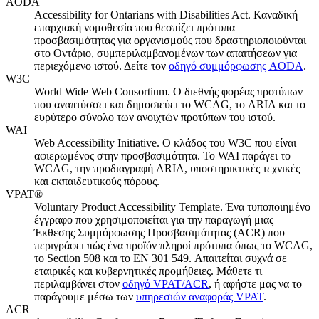
AODA
Accessibility for Ontarians with Disabilities Act. Καναδική
επαρχιακή νομοθεσία που θεσπίζει πρότυπα
προσβασιμότητας για οργανισμούς που δραστηριοποιούνται
στο Οντάριο, συμπεριλαμβανομένων των απαιτήσεων για
περιεχόμενο ιστού. Δείτε τον
οδηγό συμμόρφωσης AODA
.
W3C
World Wide Web Consortium. Ο διεθνής φορέας προτύπων
που αναπτύσσει και δημοσιεύει το WCAG, το ARIA και το
ευρύτερο σύνολο των ανοιχτών προτύπων του ιστού.
WAI
Web Accessibility Initiative. Ο κλάδος του W3C που είναι
αφιερωμένος στην προσβασιμότητα. Το WAI παράγει το
WCAG, την προδιαγραφή ARIA, υποστηρικτικές τεχνικές
και εκπαιδευτικούς πόρους.
VPAT®
Voluntary Product Accessibility Template. Ένα τυποποιημένο
έγγραφο που χρησιμοποιείται για την παραγωγή μιας
Έκθεσης Συμμόρφωσης Προσβασιμότητας (ACR) που
περιγράφει πώς ένα προϊόν πληροί πρότυπα όπως το WCAG,
το Section 508 και το EN 301 549. Απαιτείται συχνά σε
εταιρικές και κυβερνητικές προμήθειες. Μάθετε τι
περιλαμβάνει στον
οδηγό VPAT/ACR
, ή αφήστε μας να το
παράγουμε μέσω των
υπηρεσιών αναφοράς VPAT
.
ACR