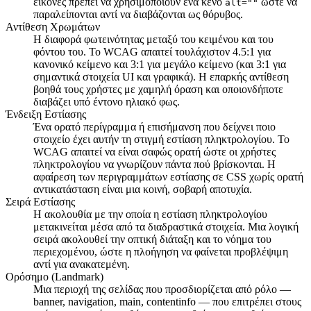
εικόνες πρέπει να χρησιμοποιούν ένα κενό
ώστε να
alt=""
παραλείπονται αντί να διαβάζονται ως θόρυβος.
Αντίθεση Χρωμάτων
Η διαφορά φωτεινότητας μεταξύ του κειμένου και του
φόντου του. Το WCAG απαιτεί τουλάχιστον 4.5:1 για
κανονικό κείμενο και 3:1 για μεγάλο κείμενο (και 3:1 για
σημαντικά στοιχεία UI και γραφικά). Η επαρκής αντίθεση
βοηθά τους χρήστες με χαμηλή όραση και οποιονδήποτε
διαβάζει υπό έντονο ηλιακό φως.
Ένδειξη Εστίασης
Ένα ορατό περίγραμμα ή επισήμανση που δείχνει ποιο
στοιχείο έχει αυτήν τη στιγμή εστίαση πληκτρολογίου. Το
WCAG απαιτεί να είναι σαφώς ορατή ώστε οι χρήστες
πληκτρολογίου να γνωρίζουν πάντα πού βρίσκονται. Η
αφαίρεση των περιγραμμάτων εστίασης σε CSS χωρίς ορατή
αντικατάσταση είναι μια κοινή, σοβαρή αποτυχία.
Σειρά Εστίασης
Η ακολουθία με την οποία η εστίαση πληκτρολογίου
μετακινείται μέσα από τα διαδραστικά στοιχεία. Μια λογική
σειρά ακολουθεί την οπτική διάταξη και το νόημα του
περιεχομένου, ώστε η πλοήγηση να φαίνεται προβλέψιμη
αντί για ανακατεμένη.
Ορόσημο (Landmark)
Μια περιοχή της σελίδας που προσδιορίζεται από ρόλο —
banner, navigation, main, contentinfo — που επιτρέπει στους