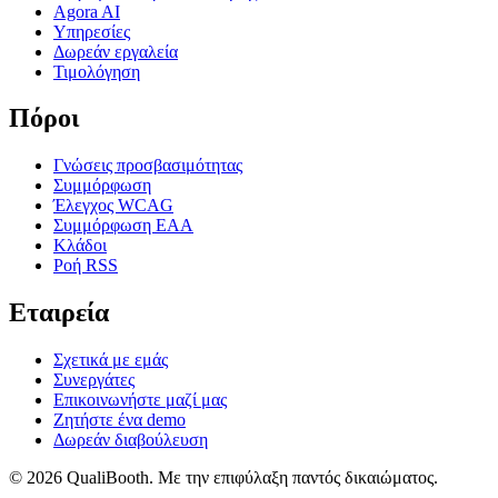
Agora AI
Υπηρεσίες
Δωρεάν εργαλεία
Τιμολόγηση
Πόροι
Γνώσεις προσβασιμότητας
Συμμόρφωση
Έλεγχος WCAG
Συμμόρφωση EAA
Κλάδοι
Ροή RSS
Εταιρεία
Σχετικά με εμάς
Συνεργάτες
Επικοινωνήστε μαζί μας
Ζητήστε ένα demo
Δωρεάν διαβούλευση
© 2026 QualiBooth. Με την επιφύλαξη παντός δικαιώματος.