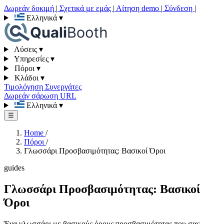
Δωρεάν δοκιμή
|
Σχετικά με εμάς
|
Αίτηση demo
|
Σύνδεση
|
Ελληνικά
▾
Λύσεις
▾
Υπηρεσίες
▾
Πόροι
▾
Κλάδοι
▾
Τιμολόγηση
Συνεργάτες
Δωρεάν σάρωση URL
Ελληνικά
▾
☰
Home
/
Πόροι
/
Γλωσσάρι Προσβασιμότητας: Βασικοί Όροι
guides
Γλωσσάρι Προσβασιμότητας: Βασικοί
Όροι
Ένα γλωσσάρι με βασικούς όρους προσβασιμότητας που σας