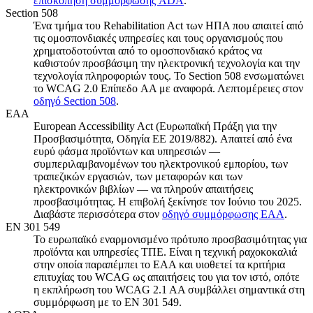
επισκόπηση συμμόρφωσης ADA
.
Section 508
Ένα τμήμα του Rehabilitation Act των ΗΠΑ που απαιτεί από
τις ομοσπονδιακές υπηρεσίες και τους οργανισμούς που
χρηματοδοτούνται από το ομοσπονδιακό κράτος να
καθιστούν προσβάσιμη την ηλεκτρονική τεχνολογία και την
τεχνολογία πληροφοριών τους. Το Section 508 ενσωματώνει
το WCAG 2.0 Επίπεδο AA με αναφορά. Λεπτομέρειες στον
οδηγό Section 508
.
EAA
European Accessibility Act (Ευρωπαϊκή Πράξη για την
Προσβασιμότητα, Οδηγία ΕΕ 2019/882). Απαιτεί από ένα
ευρύ φάσμα προϊόντων και υπηρεσιών —
συμπεριλαμβανομένων του ηλεκτρονικού εμπορίου, των
τραπεζικών εργασιών, των μεταφορών και των
ηλεκτρονικών βιβλίων — να πληρούν απαιτήσεις
προσβασιμότητας. Η επιβολή ξεκίνησε τον Ιούνιο του 2025.
Διαβάστε περισσότερα στον
οδηγό συμμόρφωσης EAA
.
EN 301 549
Το ευρωπαϊκό εναρμονισμένο πρότυπο προσβασιμότητας για
προϊόντα και υπηρεσίες ΤΠΕ. Είναι η τεχνική ραχοκοκαλιά
στην οποία παραπέμπει το EAA και υιοθετεί τα κριτήρια
επιτυχίας του WCAG ως απαιτήσεις του για τον ιστό, οπότε
η εκπλήρωση του WCAG 2.1 AA συμβάλλει σημαντικά στη
συμμόρφωση με το EN 301 549.