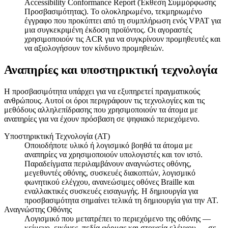
Accessibility Conformance Report (Έκθεση Συμμόρφωσης
Προσβασιμότητας). Το ολοκληρωμένο, τεκμηριωμένο
έγγραφο που προκύπτει από τη συμπλήρωση ενός VPAT για
μια συγκεκριμένη έκδοση προϊόντος. Οι αγοραστές
χρησιμοποιούν τις ACR για να συγκρίνουν προμηθευτές και
να αξιολογήσουν τον κίνδυνο προμηθειών.
Αναπηρίες και υποστηρικτική τεχνολογία
Η προσβασιμότητα υπάρχει για να εξυπηρετεί πραγματικούς
ανθρώπους. Αυτοί οι όροι περιγράφουν τις τεχνολογίες και τις
μεθόδους αλληλεπίδρασης που χρησιμοποιούν τα άτομα με
αναπηρίες για να έχουν πρόσβαση σε ψηφιακό περιεχόμενο.
Υποστηρικτική Τεχνολογία (AT)
Οποιοδήποτε υλικό ή λογισμικό βοηθά τα άτομα με
αναπηρίες να χρησιμοποιούν υπολογιστές και τον ιστό.
Παραδείγματα περιλαμβάνουν αναγνώστες οθόνης,
μεγεθυντές οθόνης, συσκευές διακοπτών, λογισμικό
φωνητικού ελέγχου, ανανεώσιμες οθόνες Braille και
εναλλακτικές συσκευές εισαγωγής. Η δημιουργία για
προσβασιμότητα σημαίνει τελικά τη δημιουργία για την AT.
Αναγνώστης Οθόνης
Λογισμικό που μετατρέπει το περιεχόμενο της οθόνης —
κείμενο, εικόνες, πεδία φόρμας και στοιχεία ελέγχου — σε