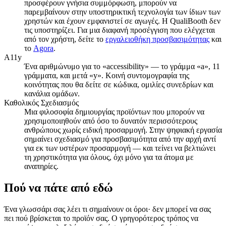
προσφέρουν γνήσια συμμόρφωση, μπορούν να
παρεμβαίνουν στην υποστηρικτική τεχνολογία των ίδιων των
χρηστών και έχουν εμφανιστεί σε αγωγές. Η QualiBooth δεν
τις υποστηρίζει. Για μια διαφανή προσέγγιση που ελέγχεται
από τον χρήστη, δείτε το
εργαλειοθήκη προσβασιμότητας
και
το
Agora
.
A11y
Ένα αριθμώνυμο για το «accessibility» — το γράμμα «a», 11
γράμματα, και μετά «y». Κοινή συντομογραφία της
κοινότητας που θα δείτε σε κώδικα, ομιλίες συνεδρίων και
κανάλια ομάδων.
Καθολικός Σχεδιασμός
Μια φιλοσοφία δημιουργίας προϊόντων που μπορούν να
χρησιμοποιηθούν από όσο το δυνατόν περισσότερους
ανθρώπους χωρίς ειδική προσαρμογή. Στην ψηφιακή εργασία
σημαίνει σχεδιασμό για προσβασιμότητα από την αρχή αντί
για εκ των υστέρων προσαρμογή — και τείνει να βελτιώνει
τη χρηστικότητα για όλους, όχι μόνο για τα άτομα με
αναπηρίες.
Πού να πάτε από εδώ
Ένα γλωσσάρι σας λέει τι σημαίνουν οι όροι· δεν μπορεί να σας
πει πού βρίσκεται το προϊόν σας. Ο γρηγορότερος τρόπος να