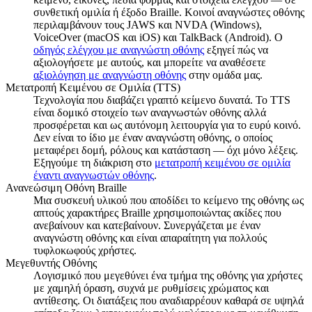
συνθετική ομιλία ή έξοδο Braille. Κοινοί αναγνώστες οθόνης
περιλαμβάνουν τους JAWS και NVDA (Windows),
VoiceOver (macOS και iOS) και TalkBack (Android). Ο
οδηγός ελέγχου με αναγνώστη οθόνης
εξηγεί πώς να
αξιολογήσετε με αυτούς, και μπορείτε να αναθέσετε
αξιολόγηση με αναγνώστη οθόνης
στην ομάδα μας.
Μετατροπή Κειμένου σε Ομιλία (TTS)
Τεχνολογία που διαβάζει γραπτό κείμενο δυνατά. Το TTS
είναι δομικό στοιχείο των αναγνωστών οθόνης αλλά
προσφέρεται και ως αυτόνομη λειτουργία για το ευρύ κοινό.
Δεν είναι το ίδιο με έναν αναγνώστη οθόνης, ο οποίος
μεταφέρει δομή, ρόλους και κατάσταση — όχι μόνο λέξεις.
Εξηγούμε τη διάκριση στο
μετατροπή κειμένου σε ομιλία
έναντι αναγνωστών οθόνης
.
Ανανεώσιμη Οθόνη Braille
Μια συσκευή υλικού που αποδίδει το κείμενο της οθόνης ως
απτούς χαρακτήρες Braille χρησιμοποιώντας ακίδες που
ανεβαίνουν και κατεβαίνουν. Συνεργάζεται με έναν
αναγνώστη οθόνης και είναι απαραίτητη για πολλούς
τυφλοκωφούς χρήστες.
Μεγεθυντής Οθόνης
Λογισμικό που μεγεθύνει ένα τμήμα της οθόνης για χρήστες
με χαμηλή όραση, συχνά με ρυθμίσεις χρώματος και
αντίθεσης. Οι διατάξεις που αναδιαρρέουν καθαρά σε υψηλά