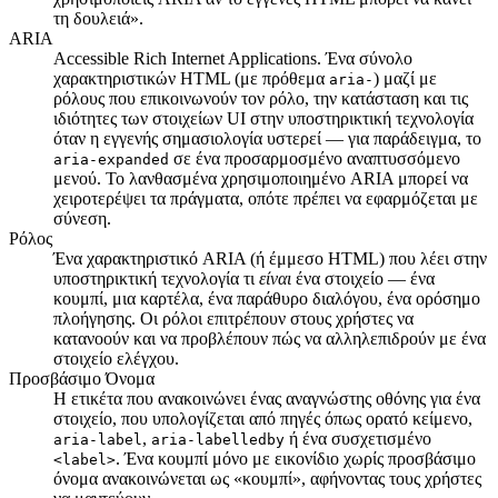
τη δουλειά».
ARIA
Accessible Rich Internet Applications. Ένα σύνολο
χαρακτηριστικών HTML (με πρόθεμα
) μαζί με
aria-
ρόλους που επικοινωνούν τον ρόλο, την κατάσταση και τις
ιδιότητες των στοιχείων UI στην υποστηρικτική τεχνολογία
όταν η εγγενής σημασιολογία υστερεί — για παράδειγμα, το
σε ένα προσαρμοσμένο αναπτυσσόμενο
aria-expanded
μενού. Το λανθασμένα χρησιμοποιημένο ARIA μπορεί να
χειροτερέψει τα πράγματα, οπότε πρέπει να εφαρμόζεται με
σύνεση.
Ρόλος
Ένα χαρακτηριστικό ARIA (ή έμμεσο HTML) που λέει στην
υποστηρικτική τεχνολογία τι
είναι
ένα στοιχείο — ένα
κουμπί, μια καρτέλα, ένα παράθυρο διαλόγου, ένα ορόσημο
πλοήγησης. Οι ρόλοι επιτρέπουν στους χρήστες να
κατανοούν και να προβλέπουν πώς να αλληλεπιδρούν με ένα
στοιχείο ελέγχου.
Προσβάσιμο Όνομα
Η ετικέτα που ανακοινώνει ένας αναγνώστης οθόνης για ένα
στοιχείο, που υπολογίζεται από πηγές όπως ορατό κείμενο,
,
ή ένα συσχετισμένο
aria-label
aria-labelledby
. Ένα κουμπί μόνο με εικονίδιο χωρίς προσβάσιμο
<label>
όνομα ανακοινώνεται ως «κουμπί», αφήνοντας τους χρήστες