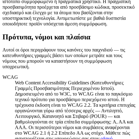
ιστότοπο συμμορφωμένο ή πραγματικά χρηστικό. Η πραγματική
προσβασιμότητα προέρχεται από προσβάσιμο κώδικα, προσεκτικό
σχεδιασμό και έλεγχο με τα άτομα που βασίζονται στην
υποστηρικτική τεχνολογία. Αντιμετωπίστε με βαθιά δυσπιστία
οποιοδήποτε προϊόν υπόσχεται άμεση συμμόρφωση.
Πρότυπα, νόμοι και πλαίσια
Αυτοί οι όροι περιγράφουν τους κανόνες του παιχνιδιού — τις
κατευθυντήριες γραμμές βάσει των οποίων μετράτε και τους
νόμους που μπορούν να καταστήσουν τη συμμόρφωση
υποχρεωτική.
WCAG
Web Content Accessibility Guidelines (Κατευθυντήριες
Γραμμές Προσβασιμότητας Περιεχομένου Ιστού).
Δημοσιευμένο από το W3C, το WCAG είναι το παγκόσμιο
τεχνικό πρότυπο για προσβάσιμο περιεχόμενο ιστού. Η
τρέχουσα έκδοση είναι το WCAG 2.2. Τα κριτήρια επιτυχίας
οργανώνονται γύρω από τέσσερις αρχές — Αντιληπτό,
Λειτουργικό, Κατανοητό και Στιβαρό (POUR) — και
βαθμολογούνται σε τρία επίπεδα συμμόρφωσης: A, AA και
AAA. Οι περισσότεροι νόμοι και συμβάσεις αναφέρονται
στο WCAG 2.1 ή 2.2 Επίπεδο AA ως στόχο. Μάθετε πώς
αντιστοιχίζεται στις υποχρεώσεις σας στον
οδηγό