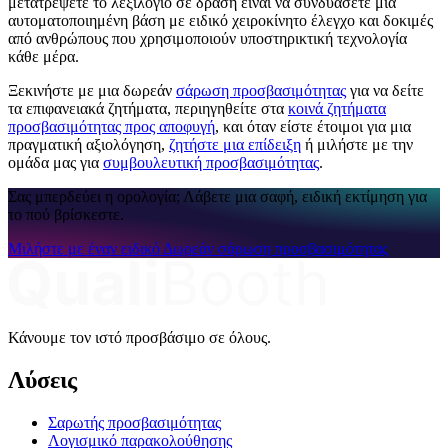
μετατρέψετε το λεξιλόγιο σε δράση είναι να συνδυάσετε μια
αυτοματοποιημένη βάση με ειδικό χειροκίνητο έλεγχο και δοκιμές
από ανθρώπους που χρησιμοποιούν υποστηρικτική τεχνολογία
κάθε μέρα.
Ξεκινήστε με μια δωρεάν
σάρωση προσβασιμότητας
για να δείτε
τα επιφανειακά ζητήματα, περιηγηθείτε στα
κοινά ζητήματα
προσβασιμότητας προς αποφυγή
, και όταν είστε έτοιμοι για μια
πραγματική αξιολόγηση,
ζητήστε μια επίδειξη
ή μιλήστε με την
ομάδα μας για
συμβουλευτική προσβασιμότητας
.
Σας μπερδεύει η ορολογία; Λάβετε μια σαφή, ειδική εκτίμηση για
το πού βρίσκεστε.
Μιλήστε με έναν ειδικό
Δωρεάν σάρωση προσβασιμότητας
Κάνουμε τον ιστό προσβάσιμο σε όλους.
Λύσεις
Σαρωτής προσβασιμότητας
Λογισμικό παρακολούθησης