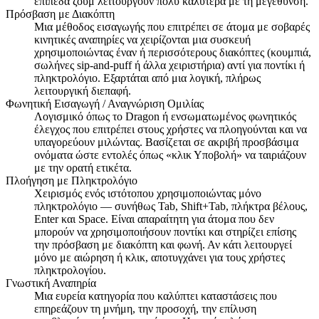
επίπεδα ζουμ λειτουργούν πολύ καλύτερα με τη μεγέθυνση.
Πρόσβαση με Διακόπτη
Μια μέθοδος εισαγωγής που επιτρέπει σε άτομα με σοβαρές
κινητικές αναπηρίες να χειρίζονται μια συσκευή
χρησιμοποιώντας έναν ή περισσότερους διακόπτες (κουμπιά,
σωλήνες sip-and-puff ή άλλα χειριστήρια) αντί για ποντίκι ή
πληκτρολόγιο. Εξαρτάται από μια λογική, πλήρως
λειτουργική διεπαφή.
Φωνητική Εισαγωγή / Αναγνώριση Ομιλίας
Λογισμικό όπως το Dragon ή ενσωματωμένος φωνητικός
έλεγχος που επιτρέπει στους χρήστες να πλοηγούνται και να
υπαγορεύουν μιλώντας. Βασίζεται σε ακριβή προσβάσιμα
ονόματα ώστε εντολές όπως «κλικ Υποβολή» να ταιριάζουν
με την ορατή ετικέτα.
Πλοήγηση με Πληκτρολόγιο
Χειρισμός ενός ιστότοπου χρησιμοποιώντας μόνο
πληκτρολόγιο — συνήθως Tab, Shift+Tab, πλήκτρα βέλους,
Enter και Space. Είναι απαραίτητη για άτομα που δεν
μπορούν να χρησιμοποιήσουν ποντίκι και στηρίζει επίσης
την πρόσβαση με διακόπτη και φωνή. Αν κάτι λειτουργεί
μόνο με αιώρηση ή κλικ, αποτυγχάνει για τους χρήστες
πληκτρολογίου.
Γνωστική Αναπηρία
Μια ευρεία κατηγορία που καλύπτει καταστάσεις που
επηρεάζουν τη μνήμη, την προσοχή, την επίλυση