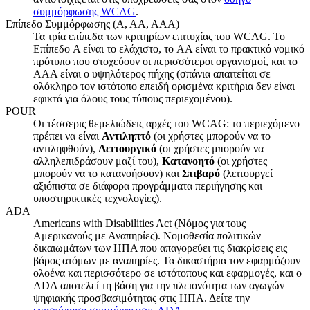
συμμόρφωσης WCAG
.
Επίπεδο Συμμόρφωσης (A, AA, AAA)
Τα τρία επίπεδα των κριτηρίων επιτυχίας του WCAG. Το
Επίπεδο A είναι το ελάχιστο, το AA είναι το πρακτικό νομικό
πρότυπο που στοχεύουν οι περισσότεροι οργανισμοί, και το
AAA είναι ο υψηλότερος πήχης (σπάνια απαιτείται σε
ολόκληρο τον ιστότοπο επειδή ορισμένα κριτήρια δεν είναι
εφικτά για όλους τους τύπους περιεχομένου).
POUR
Οι τέσσερις θεμελιώδεις αρχές του WCAG: το περιεχόμενο
πρέπει να είναι
Αντιληπτό
(οι χρήστες μπορούν να το
αντιληφθούν),
Λειτουργικό
(οι χρήστες μπορούν να
αλληλεπιδράσουν μαζί του),
Κατανοητό
(οι χρήστες
μπορούν να το κατανοήσουν) και
Στιβαρό
(λειτουργεί
αξιόπιστα σε διάφορα προγράμματα περιήγησης και
υποστηρικτικές τεχνολογίες).
ADA
Americans with Disabilities Act (Νόμος για τους
Αμερικανούς με Αναπηρίες). Νομοθεσία πολιτικών
δικαιωμάτων των ΗΠΑ που απαγορεύει τις διακρίσεις εις
βάρος ατόμων με αναπηρίες. Τα δικαστήρια τον εφαρμόζουν
ολοένα και περισσότερο σε ιστότοπους και εφαρμογές, και ο
ADA αποτελεί τη βάση για την πλειονότητα των αγωγών
ψηφιακής προσβασιμότητας στις ΗΠΑ. Δείτε την