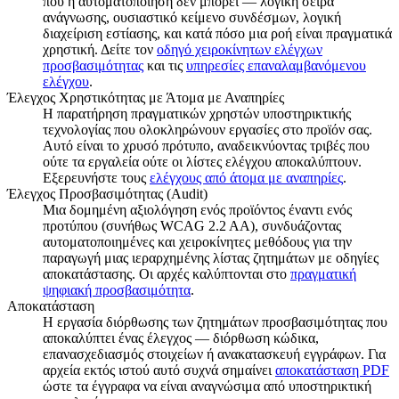
που η αυτοματοποίηση δεν μπορεί — λογική σειρά
ανάγνωσης, ουσιαστικό κείμενο συνδέσμων, λογική
διαχείριση εστίασης, και κατά πόσο μια ροή είναι πραγματικά
χρηστική. Δείτε τον
οδηγό χειροκίνητων ελέγχων
προσβασιμότητας
και τις
υπηρεσίες επαναλαμβανόμενου
ελέγχου
.
Έλεγχος Χρηστικότητας με Άτομα με Αναπηρίες
Η παρατήρηση πραγματικών χρηστών υποστηρικτικής
τεχνολογίας που ολοκληρώνουν εργασίες στο προϊόν σας.
Αυτό είναι το χρυσό πρότυπο, αναδεικνύοντας τριβές που
ούτε τα εργαλεία ούτε οι λίστες ελέγχου αποκαλύπτουν.
Εξερευνήστε τους
ελέγχους από άτομα με αναπηρίες
.
Έλεγχος Προσβασιμότητας (Audit)
Μια δομημένη αξιολόγηση ενός προϊόντος έναντι ενός
προτύπου (συνήθως WCAG 2.2 AA), συνδυάζοντας
αυτοματοποιημένες και χειροκίνητες μεθόδους για την
παραγωγή μιας ιεραρχημένης λίστας ζητημάτων με οδηγίες
αποκατάστασης. Οι αρχές καλύπτονται στο
πραγματική
ψηφιακή προσβασιμότητα
.
Αποκατάσταση
Η εργασία διόρθωσης των ζητημάτων προσβασιμότητας που
αποκαλύπτει ένας έλεγχος — διόρθωση κώδικα,
επανασχεδιασμός στοιχείων ή ανακατασκευή εγγράφων. Για
αρχεία εκτός ιστού αυτό συχνά σημαίνει
αποκατάσταση PDF
ώστε τα έγγραφα να είναι αναγνώσιμα από υποστηρικτική