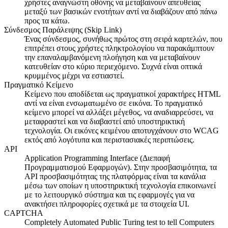
χρήστες αναγνώστη οθόνης να μεταβαίνουν απευθείας
μεταξύ των βασικών ενοτήτων αντί να διαβάζουν από πάνω
προς τα κάτω.
Σύνδεσμος Παράλειψης (Skip Link)
Ένας σύνδεσμος, συνήθως πρώτος στη σειρά καρτελών, που
επιτρέπει στους χρήστες πληκτρολογίου να παρακάμπτουν
την επαναλαμβανόμενη πλοήγηση και να μεταβαίνουν
κατευθείαν στο κύριο περιεχόμενο. Συχνά είναι οπτικά
κρυμμένος μέχρι να εστιαστεί.
Πραγματικό Κείμενο
Κείμενο που αποδίδεται ως πραγματικοί χαρακτήρες HTML
αντί να είναι ενσωματωμένο σε εικόνα. Το πραγματικό
κείμενο μπορεί να αλλάξει μέγεθος, να αναδιαρρεύσει, να
μεταφραστεί και να διαβαστεί από υποστηρικτική
τεχνολογία. Οι εικόνες κειμένου αποτυγχάνουν στο WCAG
εκτός από λογότυπα και περιστασιακές περιπτώσεις.
API
Application Programming Interface (Διεπαφή
Προγραμματισμού Εφαρμογών). Στην προσβασιμότητα, τα
API προσβασιμότητας της πλατφόρμας είναι τα κανάλια
μέσω των οποίων η υποστηρικτική τεχνολογία επικοινωνεί
με το λειτουργικό σύστημα και τις εφαρμογές για να
ανακτήσει πληροφορίες σχετικά με τα στοιχεία UI.
CAPTCHA
Completely Automated Public Turing test to tell Computers