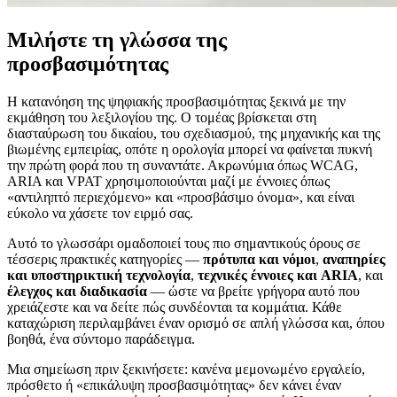
Μιλήστε τη γλώσσα της
προσβασιμότητας
Η κατανόηση της ψηφιακής προσβασιμότητας ξεκινά με την
εκμάθηση του λεξιλογίου της. Ο τομέας βρίσκεται στη
διασταύρωση του δικαίου, του σχεδιασμού, της μηχανικής και της
βιωμένης εμπειρίας, οπότε η ορολογία μπορεί να φαίνεται πυκνή
την πρώτη φορά που τη συναντάτε. Ακρωνύμια όπως WCAG,
ARIA και VPAT χρησιμοποιούνται μαζί με έννοιες όπως
«αντιληπτό περιεχόμενο» και «προσβάσιμο όνομα», και είναι
εύκολο να χάσετε τον ειρμό σας.
Αυτό το γλωσσάρι ομαδοποιεί τους πιο σημαντικούς όρους σε
τέσσερις πρακτικές κατηγορίες —
πρότυπα και νόμοι
,
αναπηρίες
και υποστηρικτική τεχνολογία
,
τεχνικές έννοιες και ARIA
, και
έλεγχος και διαδικασία
— ώστε να βρείτε γρήγορα αυτό που
χρειάζεστε και να δείτε πώς συνδέονται τα κομμάτια. Κάθε
καταχώριση περιλαμβάνει έναν ορισμό σε απλή γλώσσα και, όπου
βοηθά, ένα σύντομο παράδειγμα.
Μια σημείωση πριν ξεκινήσετε: κανένα μεμονωμένο εργαλείο,
πρόσθετο ή «επικάλυψη προσβασιμότητας» δεν κάνει έναν