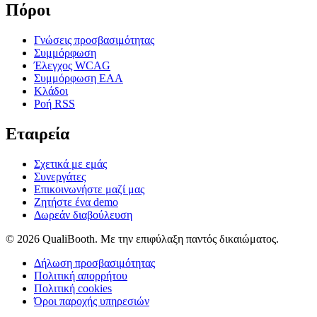
Πόροι
Γνώσεις προσβασιμότητας
Συμμόρφωση
Έλεγχος WCAG
Συμμόρφωση EAA
Κλάδοι
Ροή RSS
Εταιρεία
Σχετικά με εμάς
Συνεργάτες
Επικοινωνήστε μαζί μας
Ζητήστε ένα demo
Δωρεάν διαβούλευση
© 2026 QualiBooth. Με την επιφύλαξη παντός δικαιώματος.
Δήλωση προσβασιμότητας
Πολιτική απορρήτου
Πολιτική cookies
Όροι παροχής υπηρεσιών