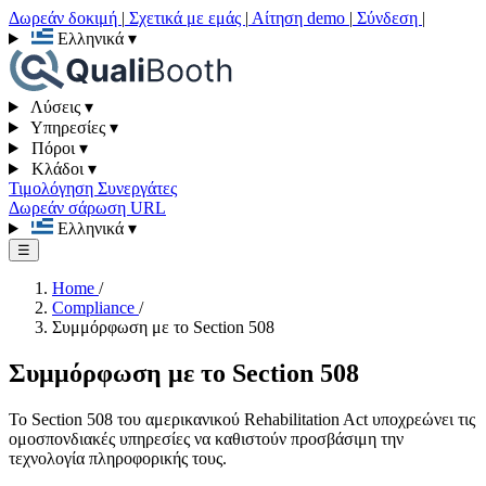
Δωρεάν δοκιμή
|
Σχετικά με εμάς
|
Αίτηση demo
|
Σύνδεση
|
Ελληνικά
▾
Λύσεις
▾
Υπηρεσίες
▾
Πόροι
▾
Κλάδοι
▾
Τιμολόγηση
Συνεργάτες
Δωρεάν σάρωση URL
Ελληνικά
▾
☰
Home
/
Compliance
/
Συμμόρφωση με το Section 508
Συμμόρφωση με το Section 508
Το Section 508 του αμερικανικού Rehabilitation Act υποχρεώνει τις
ομοσπονδιακές υπηρεσίες να καθιστούν προσβάσιμη την
τεχνολογία πληροφορικής τους.