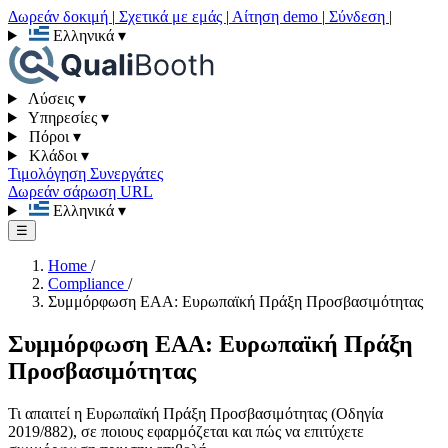
Δωρεάν δοκιμή
|
Σχετικά με εμάς
|
Αίτηση demo
|
Σύνδεση
|
Ελληνικά
▾
Λύσεις
▾
Υπηρεσίες
▾
Πόροι
▾
Κλάδοι
▾
Τιμολόγηση
Συνεργάτες
Δωρεάν σάρωση URL
Ελληνικά
▾
☰
Home
/
Compliance
/
Συμμόρφωση EAA: Ευρωπαϊκή Πράξη Προσβασιμότητας
Συμμόρφωση EAA: Ευρωπαϊκή Πράξη
Προσβασιμότητας
Τι απαιτεί η Ευρωπαϊκή Πράξη Προσβασιμότητας (Οδηγία
2019/882), σε ποιους εφαρμόζεται και πώς να επιτύχετε