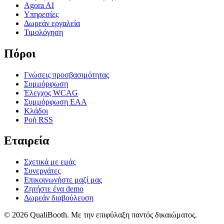
Agora AI
Υπηρεσίες
Δωρεάν εργαλεία
Τιμολόγηση
Πόροι
Γνώσεις προσβασιμότητας
Συμμόρφωση
Έλεγχος WCAG
Συμμόρφωση EAA
Κλάδοι
Ροή RSS
Εταιρεία
Σχετικά με εμάς
Συνεργάτες
Επικοινωνήστε μαζί μας
Ζητήστε ένα demo
Δωρεάν διαβούλευση
© 2026 QualiBooth. Με την επιφύλαξη παντός δικαιώματος.