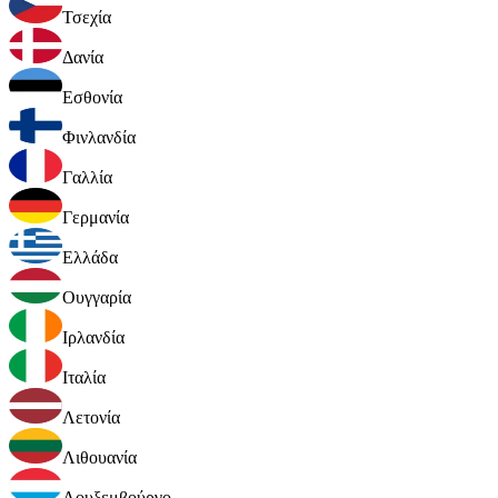
Τσεχία
Δανία
Εσθονία
Φινλανδία
Γαλλία
Γερμανία
Ελλάδα
Ουγγαρία
Ιρλανδία
Ιταλία
Λετονία
Λιθουανία
Λουξεμβούργο