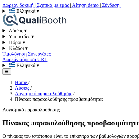
Δωρεάν δοκιμή
|
Σχετικά με εμάς
|
Αίτηση demo
|
Σύνδεση
|
Ελληνικά
▾
Λύσεις
▾
Υπηρεσίες
▾
Πόροι
▾
Κλάδοι
▾
Τιμολόγηση
Συνεργάτες
Δωρεάν σάρωση URL
Ελληνικά
▾
☰
Home
/
Λύσεις
/
Λογισμικό παρακολούθησης
/
Πίνακας παρακολούθησης προσβασιμότητας
Λογισμικό παρακολούθησης
Πίνακας παρακολούθησης προσβασιμότητ
Ο πίνακας του ιστότοπου είναι το επίκεντρο των βαθμολογιών προσ