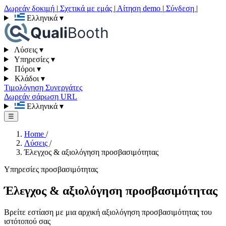
Δωρεάν δοκιμή
|
Σχετικά με εμάς
|
Αίτηση demo
|
Σύνδεση
|
Ελληνικά
▾
Λύσεις
▾
Υπηρεσίες
▾
Πόροι
▾
Κλάδοι
▾
Τιμολόγηση
Συνεργάτες
Δωρεάν σάρωση URL
Ελληνικά
▾
☰
Home
/
Λύσεις
/
Έλεγχος & αξιολόγηση προσβασιμότητας
Υπηρεσίες προσβασιμότητας
Έλεγχος & αξιολόγηση προσβασιμότητας
Βρείτε εστίαση με μια αρχική αξιολόγηση προσβασιμότητας του
ιστότοπού σας