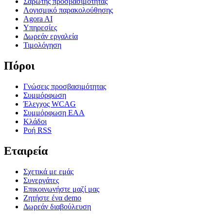
Σαρωτής προσβασιμότητας
Λογισμικό παρακολούθησης
Agora AI
Υπηρεσίες
Δωρεάν εργαλεία
Τιμολόγηση
Πόροι
Γνώσεις προσβασιμότητας
Συμμόρφωση
Έλεγχος WCAG
Συμμόρφωση EAA
Κλάδοι
Ροή RSS
Εταιρεία
Σχετικά με εμάς
Συνεργάτες
Επικοινωνήστε μαζί μας
Ζητήστε ένα demo
Δωρεάν διαβούλευση