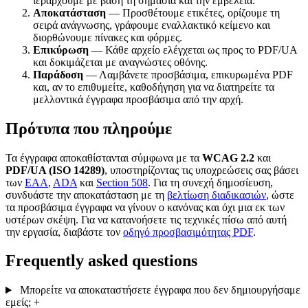
ιεραρχούμε με βάση τη σημασία και την εμβέλεια.
Αποκατάσταση
— Προσθέτουμε ετικέτες, ορίζουμε τη
σειρά ανάγνωσης, γράφουμε εναλλακτικό κείμενο και
διορθώνουμε πίνακες και φόρμες.
Επικύρωση
— Κάθε αρχείο ελέγχεται ως προς το PDF/UA
και δοκιμάζεται με αναγνώστες οθόνης.
Παράδοση
— Λαμβάνετε προσβάσιμα, επικυρωμένα PDF
και, αν το επιθυμείτε, καθοδήγηση για να διατηρείτε τα
μελλοντικά έγγραφα προσβάσιμα από την αρχή.
Πρότυπα που πληρούμε
Τα έγγραφα αποκαθίστανται σύμφωνα με τα
WCAG 2.2
και
PDF/UA (ISO 14289)
, υποστηρίζοντας τις υποχρεώσεις σας βάσει
των
EAA
,
ADA
και
Section 508
. Για τη συνεχή δημοσίευση,
συνδυάστε την αποκατάσταση με τη
βελτίωση διαδικασιών
, ώστε
τα προσβάσιμα έγγραφα να γίνουν ο κανόνας και όχι μια εκ των
υστέρων σκέψη. Για να κατανοήσετε τις τεχνικές πίσω από αυτή
την εργασία, διαβάστε τον
οδηγό προσβασιμότητας PDF
.
Frequently asked questions
Μπορείτε να αποκαταστήσετε έγγραφα που δεν δημιουργήσαμε
εμείς;
+