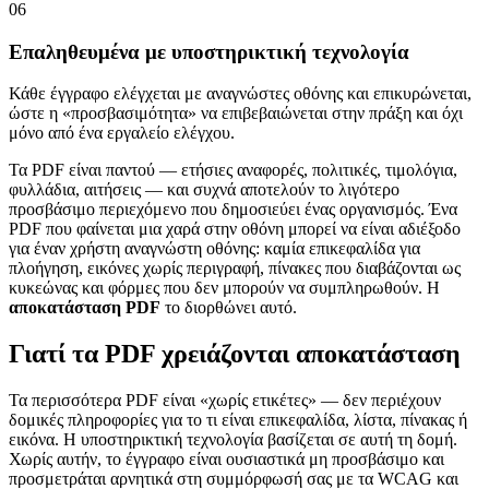
06
Επαληθευμένα με υποστηρικτική τεχνολογία
Κάθε έγγραφο ελέγχεται με αναγνώστες οθόνης και επικυρώνεται,
ώστε η «προσβασιμότητα» να επιβεβαιώνεται στην πράξη και όχι
μόνο από ένα εργαλείο ελέγχου.
Τα PDF είναι παντού — ετήσιες αναφορές, πολιτικές, τιμολόγια,
φυλλάδια, αιτήσεις — και συχνά αποτελούν το λιγότερο
προσβάσιμο περιεχόμενο που δημοσιεύει ένας οργανισμός. Ένα
PDF που φαίνεται μια χαρά στην οθόνη μπορεί να είναι αδιέξοδο
για έναν χρήστη αναγνώστη οθόνης: καμία επικεφαλίδα για
πλοήγηση, εικόνες χωρίς περιγραφή, πίνακες που διαβάζονται ως
κυκεώνας και φόρμες που δεν μπορούν να συμπληρωθούν. Η
αποκατάσταση PDF
το διορθώνει αυτό.
Γιατί τα PDF χρειάζονται αποκατάσταση
Τα περισσότερα PDF είναι «χωρίς ετικέτες» — δεν περιέχουν
δομικές πληροφορίες για το τι είναι επικεφαλίδα, λίστα, πίνακας ή
εικόνα. Η υποστηρικτική τεχνολογία βασίζεται σε αυτή τη δομή.
Χωρίς αυτήν, το έγγραφο είναι ουσιαστικά μη προσβάσιμο και
προσμετράται αρνητικά στη συμμόρφωσή σας με τα WCAG και