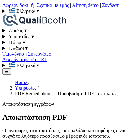
Δωρεάν δοκιμή
|
Σχετικά με εμάς
|
Αίτηση demo
|
Σύνδεση
|
Ελληνικά
▾
Λύσεις
▾
Υπηρεσίες
▾
Πόροι
▾
Κλάδοι
▾
Τιμολόγηση
Συνεργάτες
Δωρεάν σάρωση URL
Ελληνικά
▾
☰
Home
/
Υπηρεσίες
/
PDF Remediation — Προσβάσιμα PDF με ετικέτες
Αποκατάσταση εγγράφων
Αποκατάσταση PDF
Οι αναφορές, οι καταστάσεις, τα φυλλάδια και οι φόρμες είναι
συχνά το λιγότερο προσβάσιμο μέρος ενός ιστότοπου.