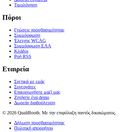
Τιμολόγηση
Πόροι
Γνώσεις προσβασιμότητας
Συμμόρφωση
Έλεγχος WCAG
Συμμόρφωση EAA
Κλάδοι
Ροή RSS
Εταιρεία
Σχετικά με εμάς
Συνεργάτες
Επικοινωνήστε μαζί μας
Ζητήστε ένα demo
Δωρεάν διαβούλευση
© 2026 QualiBooth. Με την επιφύλαξη παντός δικαιώματος.
Δήλωση προσβασιμότητας
Πολιτική απορρήτου