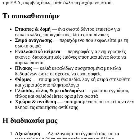
την EAA, ακριβώς όπως κάθε άλλο περιεχόμενο ιστού.
Τι αποκαθιστούμε
Ετικέτες & δομή
— ένα σωστό δέντρο ετικετών για
επικεφαλίδες, παραγράφους, λίστες και πίνακες
Σειρά ανάγνωσης
— περιεχόμενο που εκφωνείται με τη
σωστή σειρά
Εναλλακτικό κείμενο
— περιγραφές για ενημερωτικές
εικόνες· διακοσμητικές εικόνες επισημασμένες ώστε να
παραλείπονται
Πίνακες
— κελιά κεφαλίδων συσχετισμένα με κελιά
δεδομένων ώστε οι σχέσεις να είναι σαφείς
Φόρμες
— επισημασμένα πεδία, λογική σειρά στηλοθέτη
και χειρισμός από πληκτρολόγιο
Γλώσσα, τίτλος & μεταδεδομένα
— γλώσσα εγγράφου,
τίτλος και σελιδοδείκτες ορισμένα σωστά
Χρώμα & αντίθεση
— επισημασμένα όπου το κείμενο δεν
πληροί τις απαιτήσεις αντίθεσης
Η διαδικασία μας
Αξιολόγηση
— Αξιολογούμε τα έγγραφά σας και τα