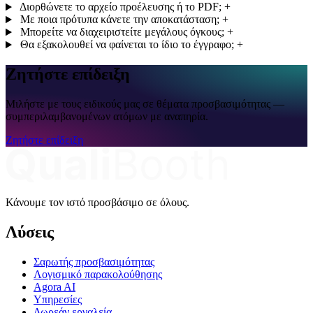
Διορθώνετε το αρχείο προέλευσης ή το PDF;
+
Με ποια πρότυπα κάνετε την αποκατάσταση;
+
Μπορείτε να διαχειριστείτε μεγάλους όγκους;
+
Θα εξακολουθεί να φαίνεται το ίδιο το έγγραφο;
+
Ζητήστε επίδειξη
Μιλήστε με τους ειδικούς μας σε θέματα προσβασιμότητας —
συμπεριλαμβανομένων ατόμων με αναπηρία.
Ζητήστε επίδειξη
Κάνουμε τον ιστό προσβάσιμο σε όλους.
Λύσεις
Σαρωτής προσβασιμότητας
Λογισμικό παρακολούθησης
Agora AI
Υπηρεσίες
Δωρεάν εργαλεία