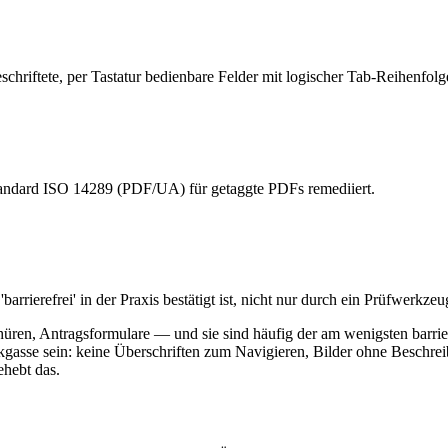
hriftete, per Tastatur bedienbare Felder mit logischer Tab-Reihenfolg
dard ISO 14289 (PDF/UA) für getaggte PDFs remediiert.
rrierefrei' in der Praxis bestätigt ist, nicht nur durch ein Prüfwerkzeu
ren, Antragsformulare — und sie sind häufig der am wenigsten barriere
ckgasse sein: keine Überschriften zum Navigieren, Bilder ohne Beschre
hebt das.