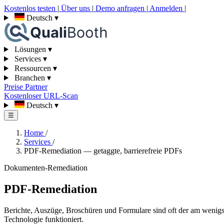
Kostenlos testen
|
Über uns
|
Demo anfragen
|
Anmelden
|
Deutsch
▾
Lösungen
▾
Services
▾
Ressourcen
▾
Branchen
▾
Preise
Partner
Kostenloser URL-Scan
Deutsch
▾
☰
Home
/
Services
/
PDF-Remediation — getaggte, barrierefreie PDFs
Dokumenten-Remediation
PDF-Remediation
Berichte, Auszüge, Broschüren und Formulare sind oft der am wenigs
Technologie funktioniert.