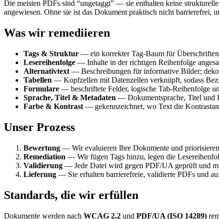
Die meisten PDFs sind “ungetaggt” — sie enthalten keine strukturellen 
angewiesen. Ohne sie ist das Dokument praktisch nicht barrierefrei
Was wir remediieren
Tags & Struktur
— ein korrekter Tag-Baum für Überschriften,
Lesereihenfolge
— Inhalte in der richtigen Reihenfolge angesa
Alternativtext
— Beschreibungen für informative Bilder; deko
Tabellen
— Kopfzellen mit Datenzellen verknüpft, sodass Bezi
Formulare
— beschriftete Felder, logische Tab-Reihenfolge un
Sprache, Titel & Metadaten
— Dokumentsprache, Titel und Le
Farbe & Kontrast
— gekennzeichnet, wo Text die Kontrastanf
Unser Prozess
Bewertung
— Wir evaluieren Ihre Dokumente und priorisiere
Remediation
— Wir fügen Tags hinzu, legen die Lesereihenfolg
Validierung
— Jede Datei wird gegen PDF/UA geprüft und mit 
Lieferung
— Sie erhalten barrierefreie, validierte PDFs und 
Standards, die wir erfüllen
Dokumente werden nach
WCAG 2.2
und
PDF/UA (ISO 14289)
rem