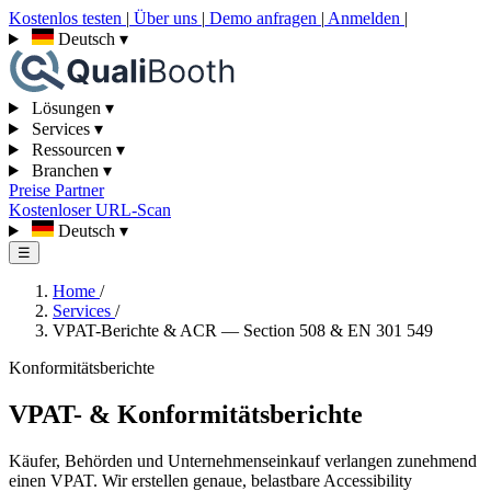
Kostenlos testen
|
Über uns
|
Demo anfragen
|
Anmelden
|
Deutsch
▾
Lösungen
▾
Services
▾
Ressourcen
▾
Branchen
▾
Preise
Partner
Kostenloser URL-Scan
Deutsch
▾
☰
Home
/
Services
/
VPAT-Berichte & ACR — Section 508 & EN 301 549
Konformitätsberichte
VPAT- & Konformitätsberichte
Käufer, Behörden und Unternehmenseinkauf verlangen zunehmend
einen VPAT. Wir erstellen genaue, belastbare Accessibility