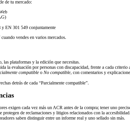
de de tu mercado:
 Web
AG)
8 y EN 301 549 conjuntamente
NT cuando vendes en varios mercados.
las plataformas y la edición que necesitas.
 la evaluación por personas con discapacidad, frente a cada criterio a
cialmente compatible
o
No compatible
, con comentarios y explicacione
brechas detrás de cada “Parcialmente compatible”.
ncias
res exigen cada vez más un ACR antes de la compra; tener uno preciso
 protegen de reclamaciones y litigios relacionados con la accesibilidad
adores saben distinguir entre un informe real y uno sellado sin más.