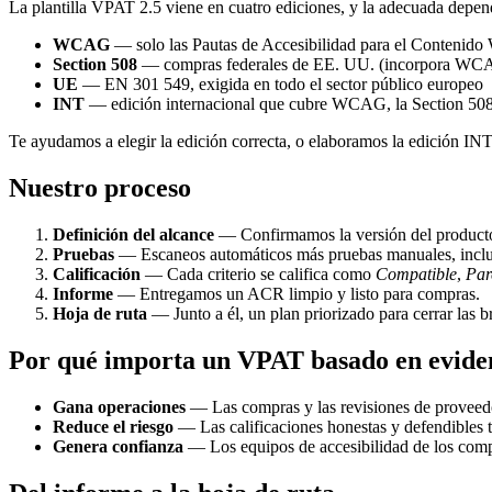
La plantilla VPAT 2.5 viene en cuatro ediciones, y la adecuada depen
WCAG
— solo las Pautas de Accesibilidad para el Contenido
Section 508
— compras federales de EE. UU. (incorpora WC
UE
— EN 301 549, exigida en todo el sector público europeo
INT
— edición internacional que cubre WCAG, la Section 50
Te ayudamos a elegir la edición correcta, o elaboramos la edición I
Nuestro proceso
Definición del alcance
— Confirmamos la versión del producto, 
Pruebas
— Escaneos automáticos más pruebas manuales, incluida
Calificación
— Cada criterio se califica como
Compatible
,
Par
Informe
— Entregamos un ACR limpio y listo para compras.
Hoja de ruta
— Junto a él, un plan priorizado para cerrar las 
Por qué importa un VPAT basado en evide
Gana operaciones
— Las compras y las revisiones de proveedo
Reduce el riesgo
— Las calificaciones honestas y defendibles te
Genera confianza
— Los equipos de accesibilidad de los compr