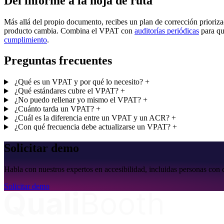
Del informe a la hoja de ruta
Más allá del propio documento, recibes un plan de corrección priori
producto cambia. Combina el VPAT con
auditorías periódicas
para qu
cumplimiento
.
Preguntas frecuentes
¿Qué es un VPAT y por qué lo necesito?
+
¿Qué estándares cubre el VPAT?
+
¿No puedo rellenar yo mismo el VPAT?
+
¿Cuánto tarda un VPAT?
+
¿Cuál es la diferencia entre un VPAT y un ACR?
+
¿Con qué frecuencia debe actualizarse un VPAT?
+
Solicitar demo
Habla con nuestros expertos en accesibilidad, incluidas personas con 
Solicitar demo