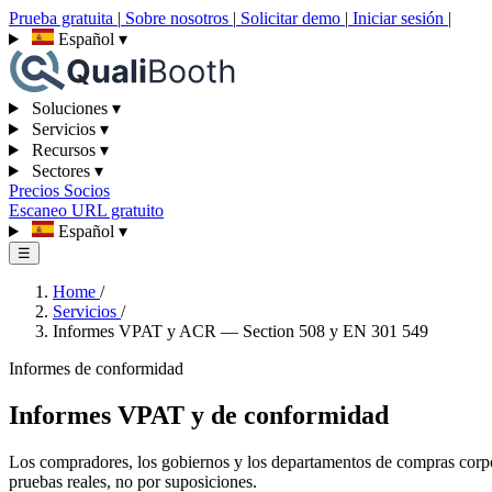
Prueba gratuita
|
Sobre nosotros
|
Solicitar demo
|
Iniciar sesión
|
Español
▾
Soluciones
▾
Servicios
▾
Recursos
▾
Sectores
▾
Precios
Socios
Escaneo URL gratuito
Español
▾
☰
Home
/
Servicios
/
Informes VPAT y ACR — Section 508 y EN 301 549
Informes de conformidad
Informes VPAT y de conformidad
Los compradores, los gobiernos y los departamentos de compras corp
pruebas reales, no por suposiciones.