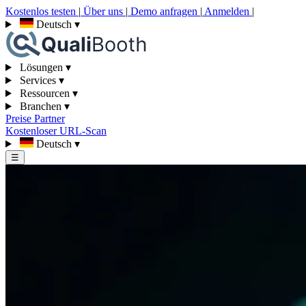
Kostenlos testen
|
Über uns
|
Demo anfragen
|
Anmelden
|
Deutsch
▾
Lösungen
▾
Services
▾
Ressourcen
▾
Branchen
▾
Preise
Partner
Kostenloser URL-Scan
Deutsch
▾
☰