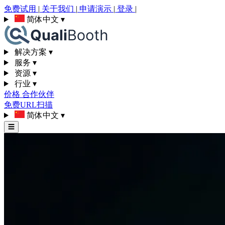
免费试用
|
关于我们
|
申请演示
|
登录
|
简体中文
▾
解决方案
▾
服务
▾
资源
▾
行业
▾
价格
合作伙伴
免费URL扫描
简体中文
▾
☰