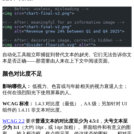
<!-- Before: useless, misleading -->
<
img
 src
=
"chart-final-v2.png"
>
<!-- After: meaningful for an informative image -->
<
img
 src
=
"chart-final-v2.png"
     alt
=
"Revenue grew 24% between Q1 and Q4 2025"
>
<!-- After: decorative image, correctly hidden -->
<
img
 src
=
"divider-flourish.svg"
 alt
=
""
>
自动化工具能立即捕捉到替代文本的
缺失
。它们无法告诉你文
本是否正确——那需要由人来在上下文中阅读页面。
颜色对比度不足
影响哪些人：
低视力、色盲或与年龄相关的视力衰退人士；
任何在强烈阳光下使用屏幕的人。
WCAG 标准：
1.4.3 对比度（最低），AA 级；另加针对 UI
组件的 1.4.11 非文本对比度。
WCAG 2.2
要求
普通文本的对比度至少为 4.5:1
，
大号文本至
少为 3:1
（大约 18pt，或 14pt 加粗）。界面组件和有意义的图
形——输入框边框、焦点指示器、传达状态的图标——相对于