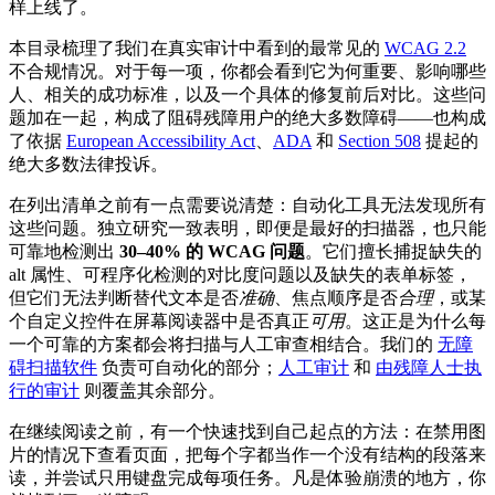
样上线了。
本目录梳理了我们在真实审计中看到的最常见的
WCAG 2.2
不合规情况。对于每一项，你都会看到它为何重要、影响哪些
人、相关的成功标准，以及一个具体的修复前后对比。这些问
题加在一起，构成了阻碍残障用户的绝大多数障碍——也构成
了依据
European Accessibility Act
、
ADA
和
Section 508
提起的
绝大多数法律投诉。
在列出清单之前有一点需要说清楚：自动化工具无法发现所有
这些问题。独立研究一致表明，即便是最好的扫描器，也只能
可靠地检测出
30–40% 的 WCAG 问题
。它们擅长捕捉缺失的
alt 属性、可程序化检测的对比度问题以及缺失的表单标签，
但它们无法判断替代文本是否
准确
、焦点顺序是否
合理
，或某
个自定义控件在屏幕阅读器中是否真正
可用
。这正是为什么每
一个可靠的方案都会将扫描与人工审查相结合。我们的
无障
碍扫描软件
负责可自动化的部分；
人工审计
和
由残障人士执
行的审计
则覆盖其余部分。
在继续阅读之前，有一个快速找到自己起点的方法：在禁用图
片的情况下查看页面，把每个字都当作一个没有结构的段落来
读，并尝试只用键盘完成每项任务。凡是体验崩溃的地方，你