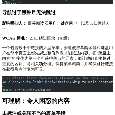
</
button
>
导航过于臃肿且无法跳过
影响哪些人：
屏幕阅读器用户、键盘用户，以及认知障碍人
士。
WCAG 标准：
2.4.1 绕过区块（A 级）。
一个包含数十个链接的大型菜单，会迫使屏幕阅读器和键盘用
户在每个页面上都先趟过整份列表才能抵达内容。把“跳至主
内容”链接作为第一个可获得焦点的元素，能让他们直接越过
重复的区块。将相关项分组、保持菜单精简，并确保跳转链接
在获得焦点时变为可见。
<!-- After: first focusable element on the page -->
<
a
 class
=
"skip-link"
 href
=
"#main"
>Skip to main content<
…
<
main
 id
=
"main"
>…</
main
>
可理解：令人困惑的内容
未标注或关联不当的表单字段