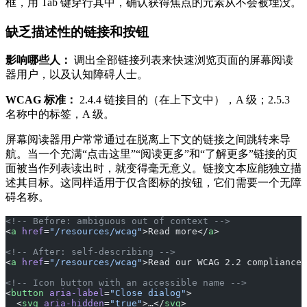
框，用 Tab 键穿行其中，确认获得焦点的元素从不会被埋没。
缺乏描述性的链接和按钮
影响哪些人：
调出全部链接列表来快速浏览页面的屏幕阅读
器用户，以及认知障碍人士。
WCAG 标准：
2.4.4 链接目的（在上下文中），A 级；2.5.3
名称中的标签，A 级。
屏幕阅读器用户常常通过在脱离上下文的链接之间跳转来导
航。当一个充满“点击这里”“阅读更多”和“了解更多”链接的页
面被当作列表读出时，就变得毫无意义。链接文本应能独立描
述其目标。这同样适用于仅含图标的按钮，它们需要一个无障
碍名称。
<!-- Before: ambiguous out of context -->
<
a
 href
=
"/resources/wcag"
>Read more</
a
>
<!-- After: self-describing -->
<
a
 href
=
"/resources/wcag"
>Read our WCAG 2.2 compliance 
<!-- Icon button with an accessible name -->
<
button
 aria-label
=
"Close dialog"
>
  <
svg
 aria-hidden
=
"true"
>…</
svg
>