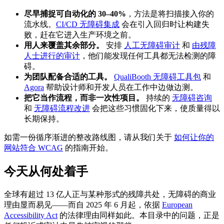
尽早捕捉可自动化的 30–40%
，方法是将扫描接入你的
流水线。
CI/CD 无障碍集成
会在引入回归时让构建失
败，赶在它进入生产环境之前。
用人来覆盖其余部分。
安排
人工无障碍审计
和
由残障
人士进行的审计
，他们能发现任何工具都无法检测的障
碍。
为团队配备合适的工具。
QualiBooth 无障碍工具包
和
Agora
帮助设计师和开发人员在工作中边做边测。
把它当作流程，而非一次性项目。
持续的
无障碍咨询
和
无障碍流程改进
会把这些习惯固化下来，使质量得以
长期保持。
如需一份循序渐进的整改路线图，请从我们关于
如何让你的
网站符合 WCAG
的指南开始。
今天从何处着手
全球有超过 13 亿人正与某种形式的残障共处，无障碍的商业
理由显而易见——而自 2025 年 6 月起，依据
European
Accessibility Act
的法律理由同样如此。本目录中的问题，正是