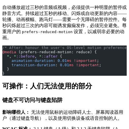
自动播放超过三秒的音频或视频，必须提供一种明显的暂停或
静音方式。持续超过五秒的移动、闪烁或自动更新的内容——
轮播、动画横幅、跑马灯——需要一个无障碍的暂停控件。每
秒闪烁超过三次的内容可能诱发癫痫发作，必须完全避免。尊
重用户的
设置，以减弱非必要的动
prefers-reduced-motion
画。
/* After: honour the user's OS-level motion preference 
@media
 (prefers-reduced-motion: reduce) {
  *
, 
*
::before
, 
*
::after
 {
    animation-duration
: 
0.01
ms
 !important
;
    transition-duration
: 
0.01
ms
 !important
;
  }
}
可操作：人们无法使用的部分
键盘不可访问与键盘陷阱
影响哪些人：
无法使用鼠标的运动障碍人士、屏幕阅读器用
户（通过键盘导航），以及使用切换设备或语音控制的人。
WCAG 标准：
2.1.1 键盘（A 级）和 2.1.2 无键盘陷阱（A