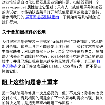
这些恰恰是自动化扫描器最常遗漏的问题。扫描器看到一个
属性便让它通过；只有人（或使用屏幕阅读器
aria-expanded
的测试者）才能确认当菜单打开时该值是否真的发生了翻转。
请参阅我们的
屏幕阅读器测试指南
，了解如何端到端地验证
控件行为。
关于叠加层控件的说明
人们很容易想去安装一行式的“无障碍控件”或叠加层，它承诺
即时合规。这些工具并不能修复上述问题——替代文本在源码
中依然缺失，对比度依然不达标，自定义控件依然失灵。叠加
层无法修正导致障碍的代码，它们还经常干扰用户自己的辅助
技术，并且已经出现在越来越多的无障碍诉讼中。真正的
数
字无障碍
来自于修复底层的 HTML、CSS 和行为，而不是去
掩盖它们。
阻止这些问题卷土重来
把一份缺陷清单修复一次是必要的，但并不充分；除非你改变
交付方式，否则相同的问题会在下一次发布时再次出现。持久
的解决之道，是把无障碍构建进工作流程：