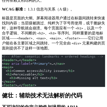
任何依赖文档结构的人。
WCAG 标准：
1.3.1 信息与关系（A 级）。
标题是页面的大纲。屏幕阅读器用户通过在标题间跳转来快速
找到内容；当层级被跳过、纯粹为了字号而使用，或干脆缺失
时，这种导航就会崩溃。每个页面应有一个
，以及一个
<h1>
合乎逻辑、不间断的
、
等序列。同样重要的是地标
<h2>
<h3>
区域——
、
、
、
——它们让用
<header>
<nav>
<main>
<footer>
户能在各主要区域之间跳转。一个完全由
元素构建的页
<div>
面则提供不了这样一张地图。
<!-- After: semantic landmarks + ordered headings -->
<
header
>…</
header
>
<
nav
 aria-label
=
"Primary"
>…</
nav
>
<
main
>
  <
h1
>Common accessibility issues</
h1
>
  <
h2
>Perceivable</
h2
>
    <
h3
>Missing alt text</
h3
>
</
main
>
<
footer
>…</
footer
>
健壮：辅助技术无法解析的代码