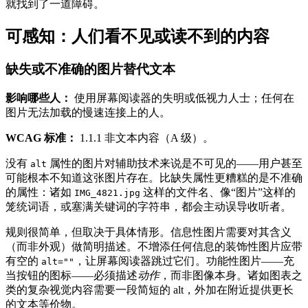
就找到了一道障碍。
可感知：人们看不见或读不到的内容
缺失或不准确的图片替代文本
影响哪些人：
使用屏幕阅读器的失明或低视力人士；任何在
图片无法加载的慢速连接上的人。
WCAG 标准：
1.1.1 非文本内容（A 级）。
没有
属性的图片对辅助技术来说是不可见的——用户甚至
alt
可能根本不知道这张图片存在。比缺失属性更糟糕的是不准确
的属性：诸如
这样的文件名、像“图片”这样的
IMG_4821.jpg
笼统词语，或塞满关键词的字符串，都会主动误导收听者。
规则很简单，但取决于具体情形。信息性图片需要对其含义
（而非外观）做简明描述。不增添任何信息的装饰性图片应带
有空的
，让屏幕阅读器跳过它们。功能性图片——充
alt=""
当按钮的图标——必须描述
动作
，而非图像本身。诸如图表之
类的复杂视觉内容需要一段简短的 alt，外加在附近提供更长
的文本等价物。