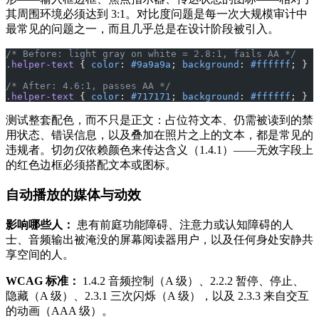
其周围环境必须达到 3:1。对比度问题是每一次大规模审计中
最常见的问题之一，而且几乎总是在设计阶段被引入。
/* Before: light gray on white = 2.8:1, fails AA */
.helper-text
 { 
color
: 
#9a9a9a
; 
background
: 
#ffffff
; }
/* After: 4.6:1, passes AA */
.helper-text
 { 
color
: 
#717171
; 
background
: 
#ffffff
; }
测试整套配色，而不只是正文：占位符文本、仍需被读到的禁
用状态、错误信息，以及叠加在照片之上的文本，都是常见的
违规者。切勿
仅
依赖颜色来传达含义（1.4.1）——无效字段上
的红色边框必须搭配文本或图标。
自动播放的媒体与动效
影响哪些人：
患有前庭功能障碍、注意力或认知障碍的人
士、音频输出被淹没的屏幕阅读器用户，以及任何身处安静共
享空间的人。
WCAG 标准：
1.4.2 音频控制（A 级）、2.2.2 暂停、停止、
隐藏（A 级）、2.3.1 三次闪烁（A 级），以及 2.3.3 来自交互
的动画（AAA 级）。