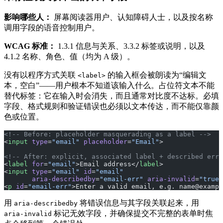
影响哪些人：
屏幕阅读器用户、认知障碍人士，以及按名称
调用字段的语音控制用户。
WCAG 标准：
1.3.1 信息与关系、3.3.2 标签或说明，以及
4.1.2 名称、角色、值（均为 A 级）。
没有以程序方式关联
的输入框会被朗读为“编辑文
<label>
本，空白”——用户根本不知道该输入什么。占位符文本不能
替代标签：它在输入时会消失，而且通常对比度不达标。必填
字段、格式规则和验证错误也必须以文本传达，而不能仅靠颜
色或位置。
<!-- Before: placeholder masquerading as a label -->
<
input
 type
=
"email"
 placeholder
=
"Email"
>
<!-- After: explicit, associated label + described erro
<
label
 for
=
"email"
>Email address</
label
>
<
input
 type
=
"email"
 id
=
"email"
       aria-describedby
=
"email-err"
 aria-invalid
=
"true"
<
p
 id
=
"email-err"
>Enter a valid email, e.g. name@exampl
用
将错误信息与其字段关联起来，用
aria-describedby
标记无效字段，并确保提交不完整的表单时焦
aria-invalid