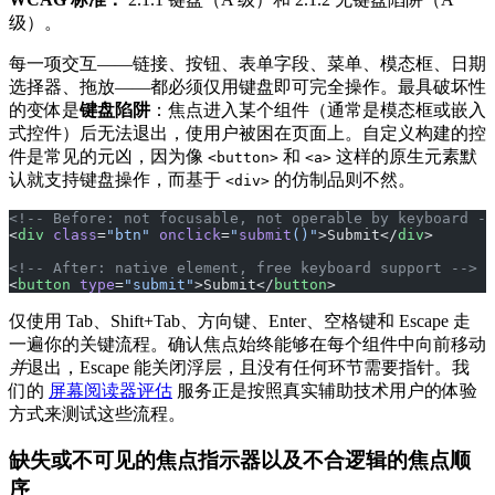
级）。
每一项交互——链接、按钮、表单字段、菜单、模态框、日期
选择器、拖放——都必须仅用键盘即可完全操作。最具破坏性
的变体是
键盘陷阱
：焦点进入某个组件（通常是模态框或嵌入
式控件）后无法退出，使用户被困在页面上。自定义构建的控
件是常见的元凶，因为像
和
这样的原生元素默
<button>
<a>
认就支持键盘操作，而基于
的仿制品则不然。
<div>
<!-- Before: not focusable, not operable by keyboard --
<
div
 class
=
"btn"
 onclick
=
"
submit
()"
>Submit</
div
>
<!-- After: native element, free keyboard support -->
<
button
 type
=
"submit"
>Submit</
button
>
仅使用 Tab、Shift+Tab、方向键、Enter、空格键和 Escape 走
一遍你的关键流程。确认焦点始终能够在每个组件中向前移动
并
退出，Escape 能关闭浮层，且没有任何环节需要指针。我
们的
屏幕阅读器评估
服务正是按照真实辅助技术用户的体验
方式来测试这些流程。
缺失或不可见的焦点指示器以及不合逻辑的焦点顺
序