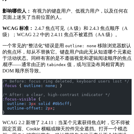
影响哪些人：
有视力的键盘用户、低视力用户，以及任何在
页面上迷失了当前位置的人。
WCAG 标准：
2.4.7 焦点可见（A 级）和 2.4.3 焦点顺序（A
级）；WCAG 2.2 中的 2.4.11 焦点不被遮挡（AA 级）。
一个常见的“整洁化”错误是用
移除浏览器默认
outline: none
的焦点环，却从不替换它。键盘用户由此无从知道哪个元素处
于活动状态。同样有害的是不遵循视觉和逻辑阅读顺序的焦点
顺序
——通常由正的
值，或与渲染布局相背离的
tabindex
DOM 顺序所导致。
/* Before: focus ring deleted, keyboard users lost */
:focus
 { 
outline
: 
none
; }
/* After: a clear, high-contrast indicator */
:focus-visible
 {
  outline
: 
3
px
 solid
 #0b5cff
;
  outline-offset
: 
2
px
;
}
WCAG 2.2 新增了 2.4.11：当某个元素获得焦点时，它不得被
固定页眉、Cookie 横幅或聊天控件完全遮挡。打开一个模态