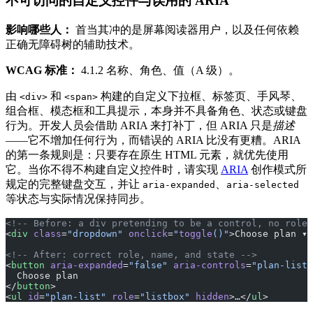
不可访问的自定义控件与误用的 ARIA
影响哪些人：
首当其冲的是屏幕阅读器用户，以及任何依赖
正确无障碍树的辅助技术。
WCAG 标准：
4.1.2 名称、角色、值（A 级）。
由
和
构建的自定义下拉框、标签页、手风琴、
<div>
<span>
组合框、模态框和工具提示，本身并不具备角色、状态或键盘
行为。开发人员会借助 ARIA 来打补丁，但 ARIA 只是
描述
——它不增加任何行为，而错误的 ARIA 比没有更糟。ARIA
的第一条规则是：只要存在原生 HTML 元素，就优先使用
它。当你不得不构建自定义控件时，请实现
ARIA
创作模式所
规定的完整键盘交互，并让
、
aria-expanded
aria-selected
等状态与实际情况保持同步。
<!-- Before: a div pretending to be a control, no role 
<
div
 class
=
"dropdown"
 onclick
=
"
toggle
()"
>Choose plan ▾<
<!-- After: correct role, name, and state -->
<
button
 aria-expanded
=
"false"
 aria-controls
=
"plan-list"
  Choose plan
</
button
>
<
ul
 id
=
"plan-list"
 role
=
"listbox"
 hidden
>…</
ul
>