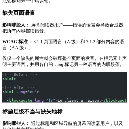
点会移到第一个错误处。
缺失页面语言
影响哪些人：
屏幕阅读器用户——错误的语言会导致合成器
把所有内容都读错音。
WCAG 标准：
3.1.1 页面语言（A 级）和 3.1.2 部分内容的语
言（AA 级）。
仅仅一个缺失的属性就会破坏整个页面的发音。在根元素上声
明主要语言，并用各自的
标记另一种语言的内联段落。
lang
<!-- Before -->
<
html
>
<!-- After -->
<
html
 lang
=
"en"
>
  …
  <
blockquote
 lang
=
"fr"
>Le client a raison.</
blockquote
标题层级不当与缺失地标
影响哪些人：
通过标题和区域导航的屏幕阅读器用户，以及