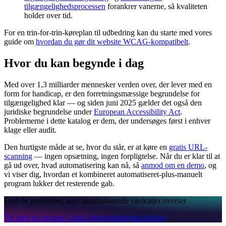
tilgængelighedsprocessen
forankrer vanerne, så kvaliteten
holder over tid.
For en trin-for-trin-køreplan til udbedring kan du starte med vores
guide om
hvordan du gør dit website WCAG-kompatibelt
.
Hvor du kan begynde i dag
Med over 1,3 milliarder mennesker verden over, der lever med en
form for handicap, er den forretningsmæssige begrundelse for
tilgængelighed klar — og siden juni 2025 gælder det også den
juridiske begrundelse under
European Accessibility Act
.
Problemerne i dette katalog er dem, der undersøges først i enhver
klage eller audit.
Den hurtigste måde at se, hvor du står, er at køre en
gratis URL-
scanning
— ingen opsætning, ingen forpligtelse. Når du er klar til at
gå ud over, hvad automatisering kan nå, så
anmod om en demo
, og
vi viser dig, hvordan et kombineret automatiseret-plus-manuelt
program lukker det resterende gab.
Find de problemer, som automatiserede værktøjer overser
Tal med en ekspert
Gratis tilgængelighedsscanning