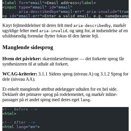
<
label
 for
=
"email"
>Email address</
label
>
<
input
 type
=
"email"
 id
=
"email"
       aria-describedby
=
"email-err"
 aria-invalid
=
"true"
<
p
 id
=
"email-err"
>Enter a valid email, e.g. name@exampl
Knyt fejlmeddelelser til deres felt med
, markér
aria-describedby
ugyldige felter med
, og sørg for, at indsendelse af en
aria-invalid
ufuldstændig formular flytter fokus til den første fejl.
Manglende sidesprog
Hvem det påvirker:
skærmlæserbrugere — det forkerte sprog får
synthesizeren til at udtale alt forkert.
WCAG-kriterier:
3.1.1 Sidens sprog (niveau A) og 3.1.2 Sprog for
dele (niveau AA).
Et enkelt manglende attribut ødelægger udtalen for en hel side.
Deklarér det primære sprog på rodelementet, og markér inline-
passager på et andet sprog med deres eget
.
lang
<!-- Before -->
<
html
>
<!-- After -->
<
html
 lang
=
"en"
>