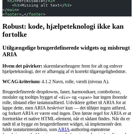
  <
h2
>Perceivable</
h2
>
    <
h3
>Missing alt text</
h3
>
</
main
>
<
footer
>…</
footer
>
Robust: kode, hjælpeteknologi ikke kan
fortolke
Utilgængelige brugerdefinerede widgets og misbrugt
ARIA
Hvem det påvirker:
skærmlæserbrugere frem for alt og enhver
hjælpeteknologi, der er afhængig af et korrekt tilgængelighedstræ.
WCAG-kriterium:
4.1.2 Navn, rolle, værdi (niveau A).
Brugerdefinerede dropdowns, faner, harmonikaer, comboboxe,
modaler og tooltips bygget af
og
har ingen iboende
<div>
<span>
rolle, tilstand eller tastaturadfærd. Udviklere griber til ARIA for at
lappe dette, men ARIA
beskriver
kun — det tilføjer ingen adfærd,
og forkert ARIA er værre end ingen. Den første regel for ARIA er at
foretrække et native HTML-element, når et sådant findes. Når du er
nødt til at bygge en brugerdefineret widget, så implementér den
fulde tastaturinteraktion, som
ARIA
-authoring-mønstrene