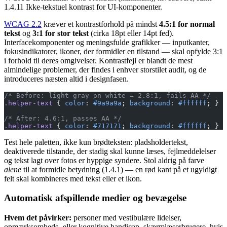
1.4.11 Ikke-tekstuel kontrast for UI-komponenter.
WCAG 2.2
kræver et kontrastforhold på mindst
4.5:1 for normal
tekst
og
3:1 for stor tekst
(cirka 18pt eller 14pt fed).
Interfacekomponenter og meningsfulde grafikker — inputkanter,
fokusindikatorer, ikoner, der formidler en tilstand — skal opfylde 3:1
i forhold til deres omgivelser. Kontrastfejl er blandt de mest
almindelige problemer, der findes i enhver storstilet audit, og de
introduceres næsten altid i designfasen.
/* Before: light gray on white = 2.8:1, fails AA */
.helper-text
 { 
color
: 
#9a9a9a
; 
background
: 
#ffffff
; }
/* After: 4.6:1, passes AA */
.helper-text
 { 
color
: 
#717171
; 
background
: 
#ffffff
; }
Test hele paletten, ikke kun brødteksten: pladsholdertekst,
deaktiverede tilstande, der stadig skal kunne læses, fejlmeddelelser
og tekst lagt over fotos er hyppige syndere. Stol aldrig på farve
alene
til at formidle betydning (1.4.1) — en rød kant på et ugyldigt
felt skal kombineres med tekst eller et ikon.
Automatisk afspillende medier og bevægelse
Hvem det påvirker:
personer med vestibulære lidelser,
opmærksomheds- eller kognitive handicap, skærmlæserbrugere, hvis