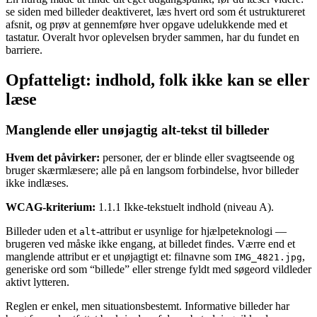
se siden med billeder deaktiveret, læs hvert ord som ét ustruktureret
afsnit, og prøv at gennemføre hver opgave udelukkende med et
tastatur. Overalt hvor oplevelsen bryder sammen, har du fundet en
barriere.
Opfatteligt: indhold, folk ikke kan se eller
læse
Manglende eller unøjagtig alt-tekst til billeder
Hvem det påvirker:
personer, der er blinde eller svagtseende og
bruger skærmlæsere; alle på en langsom forbindelse, hvor billeder
ikke indlæses.
WCAG-kriterium:
1.1.1 Ikke-tekstuelt indhold (niveau A).
Billeder uden et
-attribut er usynlige for hjælpeteknologi —
alt
brugeren ved måske ikke engang, at billedet findes. Værre end et
manglende attribut er et unøjagtigt et: filnavne som
,
IMG_4821.jpg
generiske ord som “billede” eller strenge fyldt med søgeord vildleder
aktivt lytteren.
Reglen er enkel, men situationsbestemt. Informative billeder har