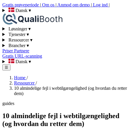
Gratis prøveperiode
|
Om os
|
Anmod om demo
|
Log ind
|
Dansk
▾
Løsninger
▾
Tjenester
▾
Ressourcer
▾
Brancher
▾
Priser
Partnere
Gratis URL-scanning
Dansk
▾
☰
Home
/
Ressourcer
/
10 almindelige fejl i webtilgængelighed (og hvordan du retter
dem)
guides
10 almindelige fejl i webtilgængelighed
(og hvordan du retter dem)