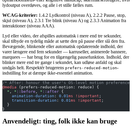
lydoutput overdøves, og alle i et stille fælles rum.
WCAG-kriterier:
1.4.2 Lydkontrol (niveau A), 2.2.2 Pause, stop,
skjul (niveau A), 2.3.1 Tre blink (niveau A) og 2.3.3 Animation fra
interaktioner (niveau AAA).
Lyd eller video, der afspilles automatisk i mere end tre sekunder,
skal tilbyde en tydelig måde at sætte den på pause eller slå den fra.
Bevægende, blinkende eller automatisk opdaterende indhold, der
varer længere end fem sekunder — karruseller, animerede bannere,
marquees — har brug for en tilgængelig pausefunktion. Indhold, der
blinker mere end tre gange i sekundet, kan udløse anfald og skal
undgås helt. Respektér brugerens
-
prefers-reduced-motion
indstilling for at dæmpe ikke-essentiel animation.
/* After: honour the user's OS-level motion preference 
@media
 (prefers-reduced-motion: reduce) {
  *
, 
*
::before
, 
*
::after
 {
    animation-duration
: 
0.01
ms
 !important
;
    transition-duration
: 
0.01
ms
 !important
;
  }
}
Anvendeligt: ting, folk ikke kan bruge