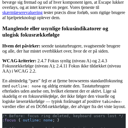
bevæge sig fremad
og
ud af hver komponent igen, at Escape lukker
overlays, og at intet kræver en peger. Vores tjeneste til
skærmlæserevaluering
tester præcis disse forløb, som rigtige brugere
af hjælpeteknologi oplever dem.
Manglende eller usynlige fokusindikatorer og
ulogisk fokusrækkefølge
Hvem det påvirker:
seende tastaturbrugere, svagtseende brugere
og alle, der har mistet overblikket over, hvor de er på siden.
WCAG-kriterier:
2.4.7 Fokus synlig (niveau A) og 2.4.3
Fokusrækkefølge (niveau A); 2.4.11 Fokus ikke tildækket (niveau
AA) i WCAG 2.2.
En almindelig “pæn” fejl er at fjerne browserens standardfokusring
med
og aldrig erstatte den. Tastaturbrugere
outline: none
efterlades uden anelse om, hvilket element der er aktivt. Lige så
skadelig er en fokus
rækkefølge
, der ikke følger den visuelle og
logiske læserækkefølge — typisk forårsaget af positive
-
tabindex
værdier eller af en DOM-rækkefølge, der afviger fra det viste layout.
/* Before: focus ring deleted, keyboard users lost */
:focus
 { 
outline
: 
none
; }