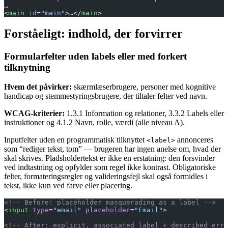
…
<
main
 id
=
"main"
>…</
main
>
Forståeligt: indhold, der forvirrer
Formularfelter uden labels eller med forkert
tilknytning
Hvem det påvirker:
skærmlæserbrugere, personer med kognitive
handicap og stemmestyringsbrugere, der tiltaler felter ved navn.
WCAG-kriterier:
1.3.1 Information og relationer, 3.3.2 Labels eller
instruktioner og 4.1.2 Navn, rolle, værdi (alle niveau A).
Inputfelter uden en programmatisk tilknyttet
annonceres
<label>
som “rediger tekst, tom” — brugeren har ingen anelse om, hvad der
skal skrives. Pladsholdertekst er ikke en erstatning: den forsvinder
ved indtastning og opfylder som regel ikke kontrast. Obligatoriske
felter, formateringsregler og valideringsfejl skal også formidles i
tekst, ikke kun ved farve eller placering.
<!-- Before: placeholder masquerading as a label -->
<
input
 type
=
"email"
 placeholder
=
"Email"
>
<!-- After: explicit, associated label + described erro