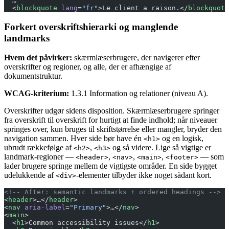
  …
  <
blockquote
 lang
=
"fr"
>Le client a raison.</
blockquote
Forkert overskriftshierarki og manglende
landmarks
Hvem det påvirker:
skærmlæserbrugere, der navigerer efter
overskrifter og regioner, og alle, der er afhængige af
dokumentstruktur.
WCAG-kriterium:
1.3.1 Information og relationer (niveau A).
Overskrifter udgør sidens disposition. Skærmlæserbrugere springer
fra overskrift til overskrift for hurtigt at finde indhold; når niveauer
springes over, kun bruges til skriftstørrelse eller mangler, bryder den
navigation sammen. Hver side bør have én
og en logisk,
<h1>
ubrudt rækkefølge af
,
og så videre. Lige så vigtige er
<h2>
<h3>
landmark-regioner —
,
,
,
— som
<header>
<nav>
<main>
<footer>
lader brugere springe mellem de vigtigste områder. En side bygget
udelukkende af
-elementer tilbyder ikke noget sådant kort.
<div>
<!-- After: semantic landmarks + ordered headings -->
<
header
>…</
header
>
<
nav
 aria-label
=
"Primary"
>…</
nav
>
<
main
>
  <
h1
>Common accessibility issues</
h1
>