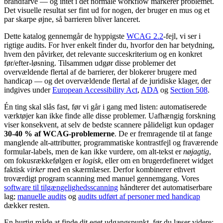
brandfarve — og intet i det normale workflow markerer problemet.
Det visuelle resultat ser fint ud for nogen, der bruger en mus og et
par skarpe øjne, så barrieren bliver lanceret.
Dette katalog gennemgår de hyppigste
WCAG 2.2
-fejl, vi ser i
rigtige audits. For hver enkelt finder du, hvorfor den har betydning,
hvem den påvirker, det relevante succeskriterium og en konkret
før/efter-løsning. Tilsammen udgør disse problemer det
overvældende flertal af de barrierer, der blokerer brugere med
handicap — og det overvældende flertal af de juridiske klager, der
indgives under
European Accessibility Act
,
ADA
og
Section 508
.
Én ting skal slås fast, før vi går i gang med listen: automatiserede
værktøjer kan ikke finde alle disse problemer. Uafhængig forskning
viser konsekvent, at selv de bedste scannere pålideligt kun opdager
30-40 % af WCAG-problemerne
. De er fremragende til at fange
manglende alt-attributter, programmatiske kontrastfejl og fraværende
formular-labels, men de kan ikke vurdere, om alt-tekst er
nøjagtig
,
om fokusrækkefølgen er
logisk
, eller om en brugerdefineret widget
faktisk
virker
med en skærmlæser. Derfor kombinerer ethvert
troværdigt program scanning med manuel gennemgang. Vores
software til tilgængelighedsscanning
håndterer det automatiserbare
lag;
manuelle audits
og
audits udført af personer med handicap
dækker resten.
En hurtig måde at finde dit eget udgangspunkt, før du læser videre: