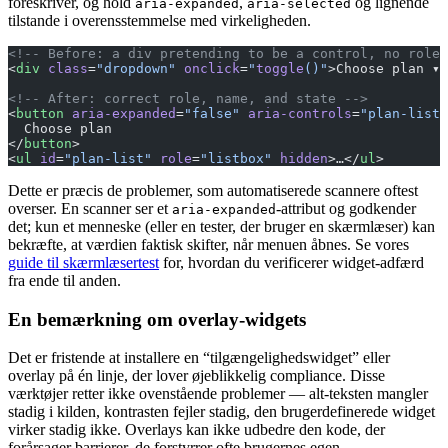
foreskriver, og hold
,
og lignende
aria-expanded
aria-selected
tilstande i overensstemmelse med virkeligheden.
<!-- Before: a div pretending to be a control, no role 
<
div
 class
=
"dropdown"
 onclick
=
"
toggle
()"
>Choose plan ▾<
<!-- After: correct role, name, and state -->
<
button
 aria-expanded
=
"false"
 aria-controls
=
"plan-list"
  Choose plan
</
button
>
<
ul
 id
=
"plan-list"
 role
=
"listbox"
 hidden
>…</
ul
>
Dette er præcis de problemer, som automatiserede scannere oftest
overser. En scanner ser et
-attribut og godkender
aria-expanded
det; kun et menneske (eller en tester, der bruger en skærmlæser) kan
bekræfte, at værdien faktisk skifter, når menuen åbnes. Se vores
guide til skærmlæsertest
for, hvordan du verificerer widget-adfærd
fra ende til anden.
En bemærkning om overlay-widgets
Det er fristende at installere en “tilgængelighedswidget” eller
overlay på én linje, der lover øjeblikkelig compliance. Disse
værktøjer retter ikke ovenstående problemer — alt-teksten mangler
stadig i kilden, kontrasten fejler stadig, den brugerdefinerede widget
virker stadig ikke. Overlays kan ikke udbedre den kode, der
forårsager barrierer, de forstyrrer ofte brugernes egen