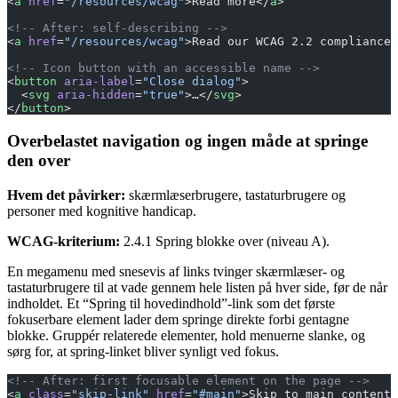
<
a
 href
=
"/resources/wcag"
>Read more</
a
>
<!-- After: self-describing -->
<
a
 href
=
"/resources/wcag"
>Read our WCAG 2.2 compliance 
<!-- Icon button with an accessible name -->
<
button
 aria-label
=
"Close dialog"
>
  <
svg
 aria-hidden
=
"true"
>…</
svg
>
</
button
>
Overbelastet navigation og ingen måde at springe
den over
Hvem det påvirker:
skærmlæserbrugere, tastaturbrugere og
personer med kognitive handicap.
WCAG-kriterium:
2.4.1 Spring blokke over (niveau A).
En megamenu med snesevis af links tvinger skærmlæser- og
tastaturbrugere til at vade gennem hele listen på hver side, før de når
indholdet. Et “Spring til hovedindhold”-link som det første
fokuserbare element lader dem springe direkte forbi gentagne
blokke. Gruppér relaterede elementer, hold menuerne slanke, og
sørg for, at spring-linket bliver synligt ved fokus.
<!-- After: first focusable element on the page -->
<
a
 class
=
"skip-link"
 href
=
"#main"
>Skip to main content<