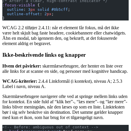
/* After: a clear, high-contrast indicator */
:focus-visible
 {
  outline
: 
3
px
 solid
 #0b5cff
;
  outline-offset
: 
2
px
;
}
WCAG 2.2 tilføjer 2.4.11: når et element får fokus, må det ikke
være helt skjult bag faste headere, cookiebannere eller chatwidgets.
Åbn en modal, tab igennem den, og bekræft, at det fokuserede
element aldrig er begravet.
Ikke-beskrivende links og knapper
Hvem det påvirker:
skærmlæserbrugere, der henter en liste over
alle links for at scanne en side, og personer med kognitive handicap.
WCAG-kriterier:
2.4.4 Linkformål (i kontekst), niveau A; 2.5.3
Label i navn, niveau A.
Skærmlæserbrugere navigerer ofte ved at springe mellem links uden
for kontekst. En side fuld af “klik her”-, “læs mere”- og “lær mere”-
links bliver meningsløs, når den læses op som en liste. Linkteksten
bør i sig selv beskrive sin destination. Det samme gælder knapper
med kun et ikon, som har brug for et tilgængeligt navn.
<!-- Before: ambiguous out of context -->