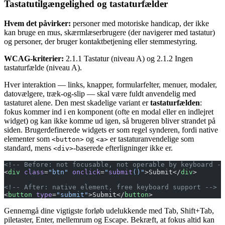
Tastatutilgængelighed og tastaturfælder
Hvem det påvirker:
personer med motoriske handicap, der ikke
kan bruge en mus, skærmlæserbrugere (der navigerer med tastatur)
og personer, der bruger kontaktbetjening eller stemmestyring.
WCAG-kriterier:
2.1.1 Tastatur (niveau A) og 2.1.2 Ingen
tastaturfælde (niveau A).
Hver interaktion — links, knapper, formularfelter, menuer, modaler,
datovælgere, træk-og-slip — skal være fuldt anvendelig med
tastaturet alene. Den mest skadelige variant er
tastaturfælden
:
fokus kommer ind i en komponent (ofte en modal eller en indlejret
widget) og kan ikke komme ud igen, så brugeren bliver strandet på
siden. Brugerdefinerede widgets er som regel synderen, fordi native
elementer som
og
er tastaturanvendelige som
<button>
<a>
standard, mens
-baserede efterligninger ikke er.
<div>
<!-- Before: not focusable, not operable by keyboard --
<
div
 class
=
"btn"
 onclick
=
"
submit
()"
>Submit</
div
>
<!-- After: native element, free keyboard support -->
<
button
 type
=
"submit"
>Submit</
button
>
Gennemgå dine vigtigste forløb udelukkende med Tab, Shift+Tab,
piletaster, Enter, mellemrum og Escape. Bekræft, at fokus altid kan