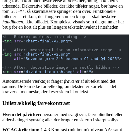
brug for en kortfattet beskrivelse af deres betydning, ikke deres
udseende. Dekorative billeder, der ikke tilføjer noget, bør have en
tom
, så skærmlæsere springer dem over. Funktionelle
alt=""
billeder — et ikon, der fungerer som en knap — skal beskrive
handlingen
, ikke billedet. Komplekse visuals som diagrammer har
brug for en kort alt plus en længere tekstækvivalent i nærheden.
<!-- Before: useless, misleading -->
<
img
 src
=
"chart-final-v2.png"
>
<!-- After: meaningful for an informative image -->
<
img
 src
=
"chart-final-v2.png"
     alt
=
"Revenue grew 24% between Q1 and Q4 2025"
>
<!-- After: decorative image, correctly hidden -->
<
img
 src
=
"divider-flourish.svg"
 alt
=
""
>
Automatiserede værktøjer fanger
fraværet
af alt-tekst med det
samme. De kan ikke fortælle dig, om teksten er korrekt — det
kræver et menneske, der læser siden i kontekst.
Utilstrækkelig farvekontrast
Hvem det påvirker:
personer med svagt syn, farveblindhed eller
aldersbetinget synstab; alle, der bruger en skærm i skarpt sollys.
WCAG-kriterium:
1.4.3 Kontrast (minimum), niveau AA; samt