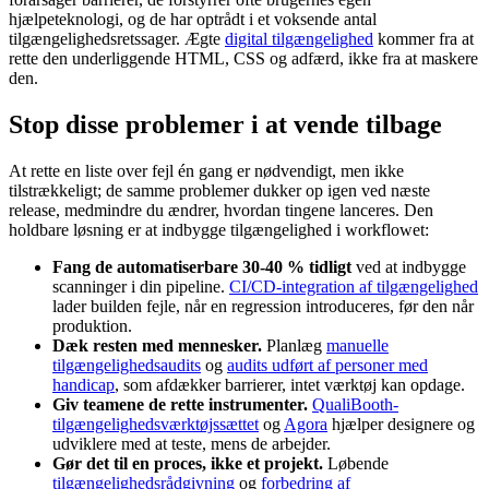
hjælpeteknologi, og de har optrådt i et voksende antal
tilgængelighedsretssager. Ægte
digital tilgængelighed
kommer fra at
rette den underliggende HTML, CSS og adfærd, ikke fra at maskere
den.
Stop disse problemer i at vende tilbage
At rette en liste over fejl én gang er nødvendigt, men ikke
tilstrækkeligt; de samme problemer dukker op igen ved næste
release, medmindre du ændrer, hvordan tingene lanceres. Den
holdbare løsning er at indbygge tilgængelighed i workflowet:
Fang de automatiserbare 30-40 % tidligt
ved at indbygge
scanninger i din pipeline.
CI/CD-integration af tilgængelighed
lader builden fejle, når en regression introduceres, før den når
produktion.
Dæk resten med mennesker.
Planlæg
manuelle
tilgængelighedsaudits
og
audits udført af personer med
handicap
, som afdækker barrierer, intet værktøj kan opdage.
Giv teamene de rette instrumenter.
QualiBooth-
tilgængelighedsværktøjssættet
og
Agora
hjælper designere og
udviklere med at teste, mens de arbejder.
Gør det til en proces, ikke et projekt.
Løbende
tilgængelighedsrådgivning
og
forbedring af