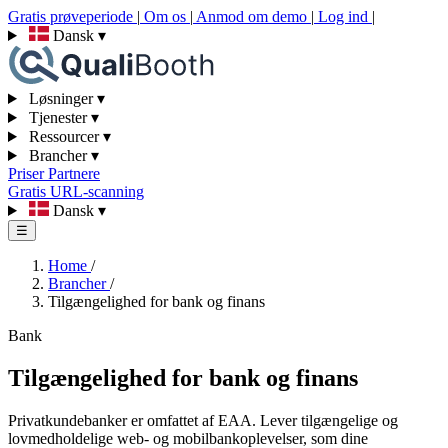
Gratis prøveperiode
|
Om os
|
Anmod om demo
|
Log ind
|
Dansk
▾
Løsninger
▾
Tjenester
▾
Ressourcer
▾
Brancher
▾
Priser
Partnere
Gratis URL-scanning
Dansk
▾
☰
Home
/
Brancher
/
Tilgængelighed for bank og finans
Bank
Tilgængelighed for bank og finans
Privatkundebanker er omfattet af EAA. Lever tilgængelige og
lovmedholdelige web- og mobilbankoplevelser, som dine