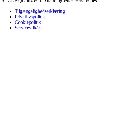
© 2026 QualiBooth. Alle rettigheder forbeholdes.
Tilgængelighedserklæring
Privatlivspolitik
Cookiepolitik
Servicevilkår