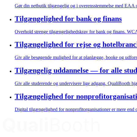
Gør din netbutik tilgængelig og i overensstemmelse med EAA 
Tilgængelighed for bank og finans
Overhold strenge tilgængelighedskrav for bank og finans. W
Tilgængelighed for rejse og hotelbran
Giv alle besøgende mulighed for at planlægge, booke og udfo
Tilgængelig uddannelse — for alle stud
Giv alle studerende og undervisere lige adgang. QualiBooth 
Tilgængelighed for nonprofitorganisat
Digital tilgængelighed for nonprofitorganisationer er mere end 