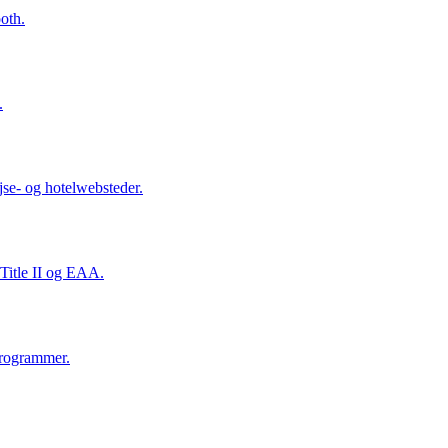
oth.
.
se- og hotelwebsteder.
Title II og EAA.
 programmer.