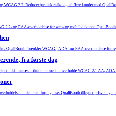
og WCAG 2.2. Reducer juridisk risiko og nå flere kunder med QualiBo
CAG 2.2- og EAA-overholdelse for web- og mobilbank med QualiBooth
chen
rske. QualiBooth forenkler WCAG-, ADA- og EAA-overholdelse for rej
erende, fra første dag
hjælper uddannelsesinstitutioner med at overholde WCAG 2.1 AA, ADA 
ioner
overholdelse — det er en forpligtelse. QualiBooth tilbyder prisvenlige