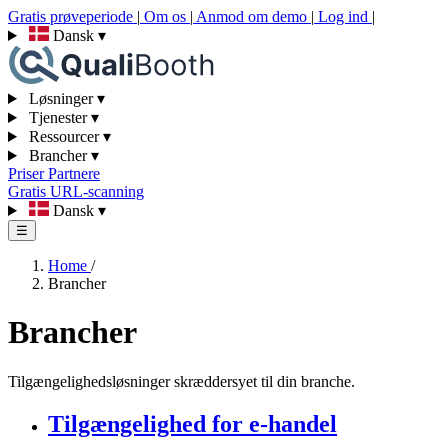
Gratis prøveperiode
|
Om os
|
Anmod om demo
|
Log ind
|
Dansk
▾
Løsninger
▾
Tjenester
▾
Ressourcer
▾
Brancher
▾
Priser
Partnere
Gratis URL-scanning
Dansk
▾
☰
Home
/
Brancher
Brancher
Tilgængelighedsløsninger skræddersyet til din branche.
Tilgængelighed for e-handel