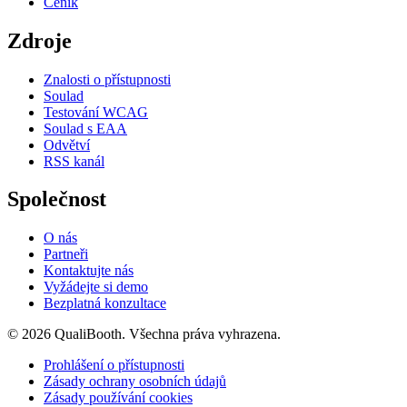
Ceník
Zdroje
Znalosti o přístupnosti
Soulad
Testování WCAG
Soulad s EAA
Odvětví
RSS kanál
Společnost
O nás
Partneři
Kontaktujte nás
Vyžádejte si demo
Bezplatná konzultace
© 2026 QualiBooth. Všechna práva vyhrazena.
Prohlášení o přístupnosti
Zásady ochrany osobních údajů
Zásady používání cookies