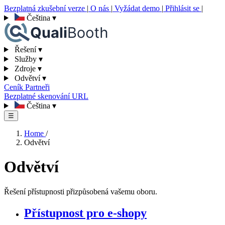
Bezplatná zkušební verze
|
O nás
|
Vyžádat demo
|
Přihlásit se
|
Čeština
▾
Řešení
▾
Služby
▾
Zdroje
▾
Odvětví
▾
Ceník
Partneři
Bezplatné skenování URL
Čeština
▾
☰
Home
/
Odvětví
Odvětví
Řešení přístupnosti přizpůsobená vašemu oboru.
Přístupnost pro e-shopy