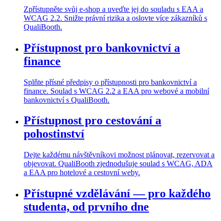
Zpřístupněte svůj e-shop a uveďte jej do souladu s EAA a
WCAG 2.2. Snižte právní rizika a oslovte více zákazníků s
QualiBooth.
Přístupnost pro bankovnictví a
finance
Splňte přísné předpisy o přístupnosti pro bankovnictví a
finance. Soulad s WCAG 2.2 a EAA pro webové a mobilní
bankovnictví s QualiBooth.
Přístupnost pro cestování a
pohostinství
Dejte každému návštěvníkovi možnost plánovat, rezervovat a
objevovat. QualiBooth zjednodušuje soulad s WCAG, ADA
a EAA pro hotelové a cestovní weby.
Přístupné vzdělávání — pro každého
studenta, od prvního dne