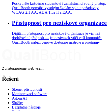
Poskytněte každému studentovi i zaměstnanci rovný přístup.
QualiBooth pomáhá vysokým školám splnit požadavky
WCAG 2.1 AA, ADA Title II a EAA.
Přístupnost pro neziskové organizace
Digitální přístupnost pro neziskové organizace je víc než
dodržování předpisů — je to závazek vůči vaší komunitě.
QualiBooth nabízí cenově dostupné nástroje a programy.
Zpřístupňujeme web všem.
Řešení
Skener přístupnosti
Monitorovací software
Agora AI
Služby
Bezplatné nástroje