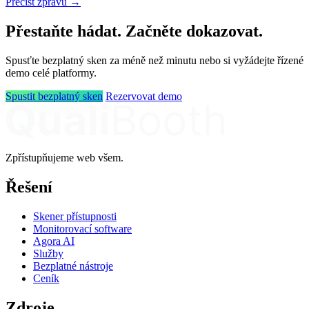
Přečíst zprávu →
Přestaňte hádat. Začněte dokazovat.
Spusťte bezplatný sken za méně než minutu nebo si vyžádejte řízené
demo celé platformy.
Spustit bezplatný sken
Rezervovat demo
Zpřístupňujeme web všem.
Řešení
Skener přístupnosti
Monitorovací software
Agora AI
Služby
Bezplatné nástroje
Ceník
Zdroje