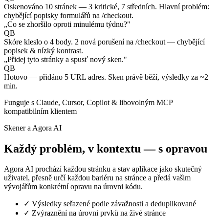
Oskenováno 10 stránek — 3 kritické, 7 středních. Hlavní problém:
chybějící popisky formulářů na /checkout.
„Co se zhoršilo oproti minulému týdnu?"
QB
Skóre kleslo o 4 body. 2 nová porušení na /checkout — chybějící
popisek & nízký kontrast.
„Přidej tyto stránky a spusť nový sken."
QB
Hotovo — přidáno 5 URL adres. Sken právě běží, výsledky za ~2
min.
Funguje s Claude, Cursor, Copilot & libovolným MCP
kompatibilním klientem
Skener a Agora AI
Každý problém, v kontextu — s opravou
Agora AI prochází každou stránku a stav aplikace jako skutečný
uživatel, přesně určí každou bariéru na stránce a předá vašim
vývojářům konkrétní opravu na úrovni kódu.
✓
Výsledky seřazené podle závažnosti a deduplikované
✓
Zvýraznění na úrovni prvků na živé stránce