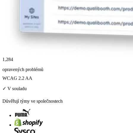
1,284
opravených problémů
WCAG 2.2 AA
✓ V souladu
Důvěřují týmy ve společnostech