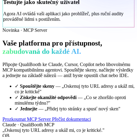
Testujte jako skutečný uživatel
Agora AI ovládá vaši aplikaci jako prohlížeč, plus ruční audity
prováděné lidmi s postižením.
Novinka · MCP Server
Vaše platforma pro přístupnost,
zabudovaná do každé AI.
Připojte QualiBooth ke Claude, Cursor, Copilot nebo libovolnému
MCP kompatibilnímu agentovi. Spouštějte skeny, načítejte výsledky
a jednejte na základě nálezů — aniž byste opustili chat nebo IDE.
✓
Spouštějte skeny
— „Oskenuj tyto URL adresy a ukáž mi,
co je kritické"
✓
Získejte okamžité odpovědi
— „Co se zhoršilo oproti
minulému týdnu?"
✓
Jednejte
— „Přidej tyto stránky a spusť nový sken"
Prozkoumat MCP Server
Přečíst dokumentaci
Claude · QualiBooth MCP
„Oskenuj tyto URL adresy a ukáž mi, co je kritické."
QB