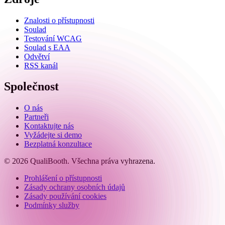
Znalosti o přístupnosti
Soulad
Testování WCAG
Soulad s EAA
Odvětví
RSS kanál
Společnost
O nás
Partneři
Kontaktujte nás
Vyžádejte si demo
Bezplatná konzultace
© 2026 QualiBooth. Všechna práva vyhrazena.
Prohlášení o přístupnosti
Zásady ochrany osobních údajů
Zásady používání cookies
Podmínky služby