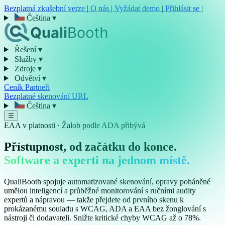
Bezplatná zkušební verze
|
O nás
|
Vyžádat demo
|
Přihlásit se
|
Čeština
▾
Řešení
▾
Služby
▾
Zdroje
▾
Odvětví
▾
Ceník
Partneři
Bezplatné skenování URL
Čeština
▾
☰
EAA v platnosti · Žalob podle ADA přibývá
Přístupnost, od začátku do konce.
Software a experti na jednom místě.
QualiBooth spojuje automatizované skenování, opravy poháněné
umělou inteligencí a průběžné monitorování s ručními audity
expertů a nápravou — takže přejdete od prvního skenu k
prokázanému souladu s WCAG, ADA a EAA bez žonglování s
nástroji či dodavateli. Snižte kritické chyby WCAG až o
78%
.