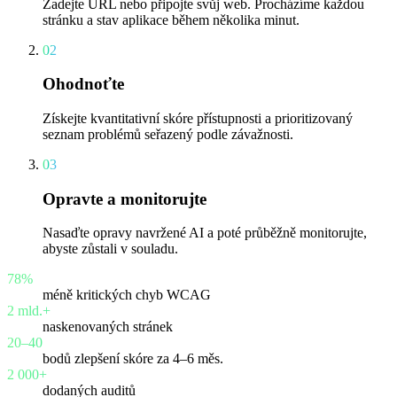
Zadejte URL nebo připojte svůj web. Procházíme každou
stránku a stav aplikace během několika minut.
02
Ohodnoťte
Získejte kvantitativní skóre přístupnosti a prioritizovaný
seznam problémů seřazený podle závažnosti.
03
Opravte a monitorujte
Nasaďte opravy navržené AI a poté průběžně monitorujte,
abyste zůstali v souladu.
78%
méně kritických chyb WCAG
2 mld.+
naskenovaných stránek
20–40
bodů zlepšení skóre za 4–6 měs.
2 000+
dodaných auditů