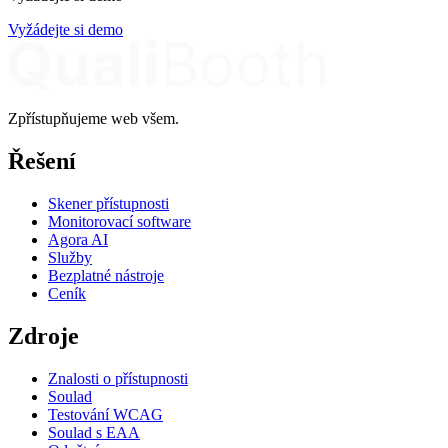
Vyžádejte si demo
Zpřístupňujeme web všem.
Řešení
Skener přístupnosti
Monitorovací software
Agora AI
Služby
Bezplatné nástroje
Ceník
Zdroje
Znalosti o přístupnosti
Soulad
Testování WCAG
Soulad s EAA