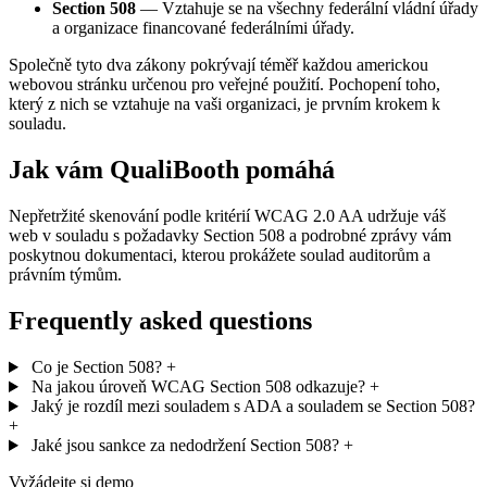
Section 508
— Vztahuje se na všechny federální vládní úřady
a organizace financované federálními úřady.
Společně tyto dva zákony pokrývají téměř každou americkou
webovou stránku určenou pro veřejné použití. Pochopení toho,
který z nich se vztahuje na vaši organizaci, je prvním krokem k
souladu.
Jak vám QualiBooth pomáhá
Nepřetržité skenování podle kritérií WCAG 2.0 AA udržuje váš
web v souladu s požadavky Section 508 a podrobné zprávy vám
poskytnou dokumentaci, kterou prokážete soulad auditorům a
právním týmům.
Frequently asked questions
Co je Section 508?
+
Na jakou úroveň WCAG Section 508 odkazuje?
+
Jaký je rozdíl mezi souladem s ADA a souladem se Section 508?
+
Jaké jsou sankce za nedodržení Section 508?
+
Vyžádejte si demo