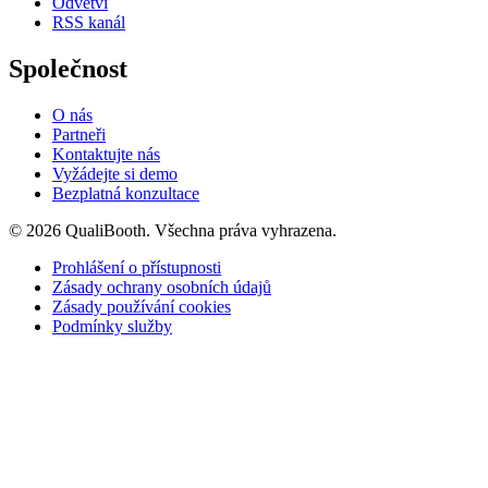
Odvětví
RSS kanál
Společnost
O nás
Partneři
Kontaktujte nás
Vyžádejte si demo
Bezplatná konzultace
© 2026 QualiBooth. Všechna práva vyhrazena.
Prohlášení o přístupnosti
Zásady ochrany osobních údajů
Zásady používání cookies
Podmínky služby