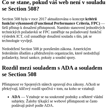
Co se stane, pokud váš web není v souladu
se Section 508?
Section 508 byla v roce 2017 aktualizována o koncept
kritérií
funkční výkonnosti (Functional Performance Criteria, FPC)
—
širší přístup k dosažení přístupnosti. Namísto stanovení jednotlivých
technických požadavků se FPC zaměřuje na požadovaný funkční
výsledek ICT, což usnadňuje dosažení souladu s tím, jak se
technologie vyvíjejí.
Nedodržení Section 508 je porušením zákona. Americkým
federálním úřadům a přidruženým organizacím, které nedodržují
požadavky, hrozí sankce, pokuty a soudní spory.
Rozdíl mezi souladem s ADA a souladem
se Section 508
Přístupnost ve Spojených státech upravují dva zákony. Ačkoli se
překrývají, klíčový rozdíl spočívá v tom, na koho se vztahují:
ADA
— Vztahuje se na soukromé podniky a některé vládní
subjekty. Žaloby týkající se webové přístupnosti se často
podávají právě podle ADA.