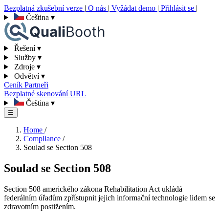
Bezplatná zkušební verze
|
O nás
|
Vyžádat demo
|
Přihlásit se
|
Čeština
▾
Řešení
▾
Služby
▾
Zdroje
▾
Odvětví
▾
Ceník
Partneři
Bezplatné skenování URL
Čeština
▾
☰
Home
/
Compliance
/
Soulad se Section 508
Soulad se Section 508
Section 508 amerického zákona Rehabilitation Act ukládá
federálním úřadům zpřístupnit jejich informační technologie lidem se
zdravotním postižením.