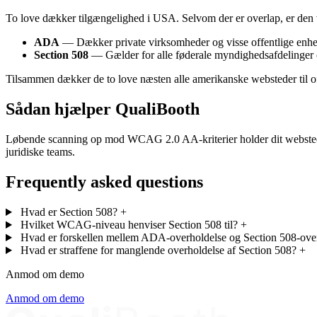
To love dækker tilgængelighed i USA. Selvom der er overlap, er den v
ADA
— Dækker private virksomheder og visse offentlige enhe
Section 508
— Gælder for alle føderale myndighedsafdelinger og
Tilsammen dækker de to love næsten alle amerikanske websteder til offe
Sådan hjælper QualiBooth
Løbende scanning op mod WCAG 2.0 AA-kriterier holder dit websted på
juridiske teams.
Frequently asked questions
Hvad er Section 508?
+
Hvilket WCAG-niveau henviser Section 508 til?
+
Hvad er forskellen mellem ADA-overholdelse og Section 508-ove
Hvad er straffene for manglende overholdelse af Section 508?
+
Anmod om demo
Anmod om demo