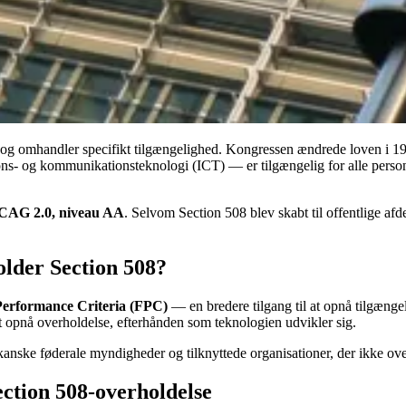
og omhandler specifikt tilgængelighed. Kongressen ændrede loven i 1998
ions- og kommunikationsteknologi (ICT) — er tilgængelig for alle per
AG 2.0, niveau AA
. Selvom Section 508 blev skabt til offentlige afd
older Section 508?
Performance Criteria (FPC)
— en bredere tilgang til at opnå tilgængel
 at opnå overholdelse, efterhånden som teknologien udvikler sig.
nske føderale myndigheder og tilknyttede organisationer, der ikke over
ction 508-overholdelse