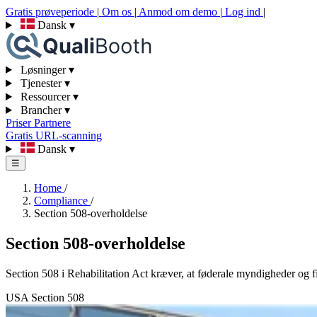
Gratis prøveperiode
|
Om os
|
Anmod om demo
|
Log ind
|
Dansk
▾
Løsninger
▾
Tjenester
▾
Ressourcer
▾
Brancher
▾
Priser
Partnere
Gratis URL-scanning
Dansk
▾
☰
Home
/
Compliance
/
Section 508-overholdelse
Section 508-overholdelse
Section 508 i Rehabilitation Act kræver, at føderale myndigheder og f
USA
Section 508