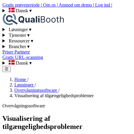
Gratis prøveperiode
|
Om os
|
Anmod om demo
|
Log ind
|
Dansk
▾
Løsninger
▾
Tjenester
▾
Ressourcer
▾
Brancher
▾
Priser
Partnere
Gratis URL-scanning
Dansk
▾
☰
Home
/
Løsninger
/
Overvågningssoftware
/
Visualisering af tilgængelighedsproblemer
Overvågningssoftware
Visualisering af
tilgængelighedsproblemer