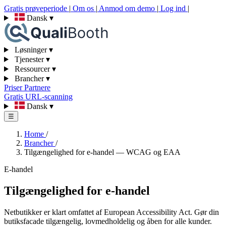
Gratis prøveperiode
|
Om os
|
Anmod om demo
|
Log ind
|
Dansk
▾
Løsninger
▾
Tjenester
▾
Ressourcer
▾
Brancher
▾
Priser
Partnere
Gratis URL-scanning
Dansk
▾
☰
Home
/
Brancher
/
Tilgængelighed for e-handel — WCAG og EAA
E-handel
Tilgængelighed for e-handel
Netbutikker er klart omfattet af European Accessibility Act. Gør din
butiksfacade tilgængelig, lovmedholdelig og åben for alle kunder.