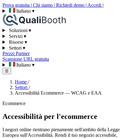
Prova gratuita
|
Chi siamo
|
Richiedi demo
|
Accedi
|
Italiano
▾
Soluzioni
▾
Servizi
▾
Risorse
▾
Settori
▾
Prezzi
Partner
Scansione URL gratuita
Italiano
▾
☰
Home
/
Settori
/
Accessibilità Ecommerce — WCAG e EAA
Ecommerce
Accessibilità per l'ecommerce
I negozi online rientrano pienamente nell'ambito della Legge
Europea sull'Accessibilità. Rendi il tuo negozio accessibile,