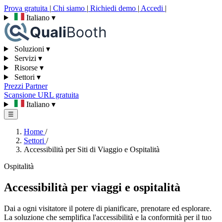
Prova gratuita
|
Chi siamo
|
Richiedi demo
|
Accedi
|
Italiano
▾
Soluzioni
▾
Servizi
▾
Risorse
▾
Settori
▾
Prezzi
Partner
Scansione URL gratuita
Italiano
▾
☰
Home
/
Settori
/
Accessibilità per Siti di Viaggio e Ospitalità
Ospitalità
Accessibilità per viaggi e ospitalità
Dai a ogni visitatore il potere di pianificare, prenotare ed esplorare.
La soluzione che semplifica l'accessibilità e la conformità per il tuo