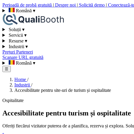
Perioadă de probă gratuită
|
Despre noi
|
Solicită demo
|
Conectează-t
Română
▾
Soluții
▾
Servicii
▾
Resurse
▾
Industrii
▾
Prețuri
Parteneri
Scanare URL gratuită
Română
▾
☰
Home
/
Industrii
/
Accesibilitate pentru site-uri de turism și ospitalitate
Ospitalitate
Accesibilitate pentru turism și ospitalitate
Oferiți fiecărui vizitator puterea de a planifica, rezerva și explora. Sol