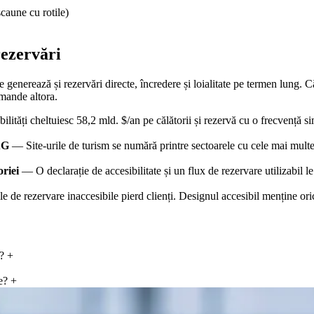
scaune cu rotile)
rezervări
 generează și rezervări directe, încredere și loialitate pe termen lung. C
omande altora.
lități cheltuiesc 58,2 mld. $/an pe călătorii și rezervă cu o frecvență simi
AG
— Site-urile de turism se numără printre sectoarele cu cele mai multe 
oriei
— O declarație de accesibilitate și un flux de rezervare utilizabil le
 de rezervare inaccesibile pierd clienți. Designul accesibil menține oric
a?
+
e?
+