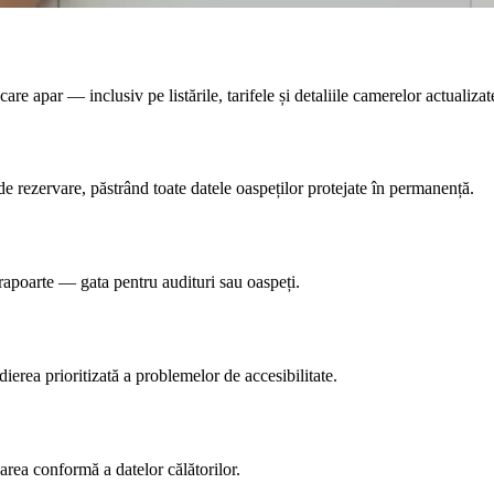
e apar — inclusiv pe listările, tarifele și detaliile camerelor actualiza
r de rezervare, păstrând toate datele oaspeților protejate în permanență.
rapoarte — gata pentru audituri sau oaspeți.
ierea prioritizată a problemelor de accesibilitate.
narea conformă a datelor călătorilor.