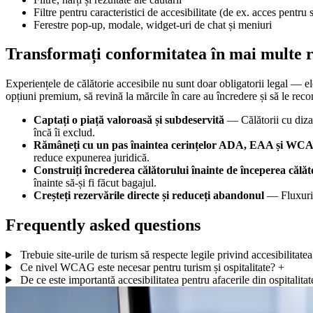
Filtre pentru caracteristici de accesibilitate (de ex. acces pentru 
Ferestre pop-up, modale, widget-uri de chat și meniuri
Transformați conformitatea în mai multe 
Experiențele de călătorie accesibile nu sunt doar obligatorii legal — ele
opțiuni premium, să revină la mărcile în care au încredere și să le rec
Captați o piață valoroasă și subdeservită
— Călătorii cu dizabi
încă îi exclud.
Rămâneți cu un pas înaintea cerințelor ADA, EAA și WC
reduce expunerea juridică.
Construiți încrederea călătorului înainte de începerea călăt
înainte să-și fi făcut bagajul.
Creșteți rezervările directe și reduceți abandonul
— Fluxurile
Frequently asked questions
Trebuie site-urile de turism să respecte legile privind accesibilitate
Ce nivel WCAG este necesar pentru turism și ospitalitate?
+
De ce este importantă accesibilitatea pentru afacerile din ospitalitat