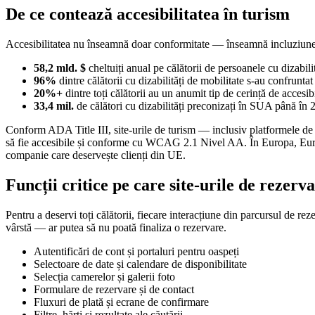
De ce contează accesibilitatea în turism
Accesibilitatea nu înseamnă doar conformitate — înseamnă incluziune 
58,2 mld. $
cheltuiți anual pe călătorii de persoanele cu dizabil
96%
dintre călătorii cu dizabilități de mobilitate s-au confrunta
20%+
dintre toți călătorii au un anumit tip de cerință de accesi
33,4 mil.
de călători cu dizabilități preconizați în SUA până în 
Conform ADA Title III, site-urile de turism — inclusiv platformele de re
să fie accesibile și conforme cu WCAG 2.1 Nivel AA. În Europa, Europ
companie care deservește clienți din UE.
Funcții critice pe care site-urile de rezerva
Pentru a deservi toți călătorii, fiecare interacțiune din parcursul de reze
vârstă — ar putea să nu poată finaliza o rezervare.
Autentificări de cont și portaluri pentru oaspeți
Selectoare de date și calendare de disponibilitate
Selecția camerelor și galerii foto
Formulare de rezervare și de contact
Fluxuri de plată și ecrane de confirmare
Filtre, hărți și rezultate ale căutării