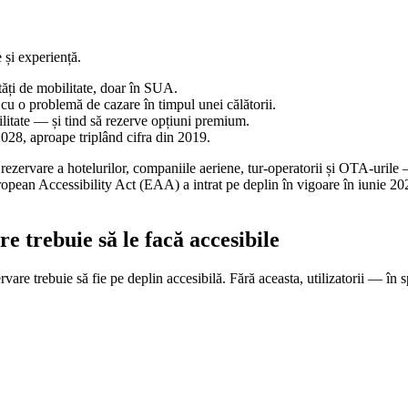
și experiență.
ități de mobilitate, doar în SUA.
t cu o problemă de cazare în timpul unei călătorii.
bilitate — și tind să rezerve opțiuni premium.
2028, aproape triplând cifra din 2019.
zervare a hotelurilor, companiile aeriene, tur-operatorii și OTA-urile — 
ean Accessibility Act (EAA) a intrat pe deplin în vigoare în iunie 20
re trebuie să le facă accesibile
rvare trebuie să fie pe deplin accesibilă. Fără aceasta, utilizatorii — în s