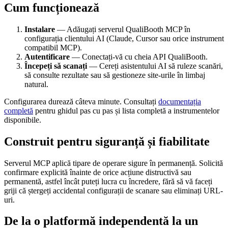
Cum funcționează
Instalare
— Adăugați serverul QualiBooth MCP în
configurația clientului AI (Claude, Cursor sau orice instrument
compatibil MCP).
Autentificare
— Conectați-vă cu cheia API QualiBooth.
Începeți să scanați
— Cereți asistentului AI să ruleze scanări,
să consulte rezultate sau să gestioneze site-urile în limbaj
natural.
Configurarea durează câteva minute. Consultați
documentația
completă
pentru ghidul pas cu pas și lista completă a instrumentelor
disponibile.
Construit pentru siguranță și fiabilitate
Serverul MCP aplică tipare de operare sigure în permanență. Solicită
confirmare explicită înainte de orice acțiune distructivă sau
permanentă, astfel încât puteți lucra cu încredere, fără să vă faceți
griji că ștergeți accidental configurații de scanare sau eliminați URL-
uri.
De la o platformă independentă la un