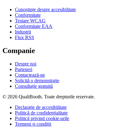
Cunoștințe despre accesibilitate
Conformitate
Testare WCAG
Conformitate EAA
Industrii
Flux RSS
Companie
Despre noi
Parteneri
Contactează-ne
Solicită o demonstrație
Consultație gratuită
© 2026 QualiBooth. Toate drepturile rezervate.
Declarație de accesibilitate
Politică de confidențialitate
Politică privind cookie-urile
Termeni și condiții