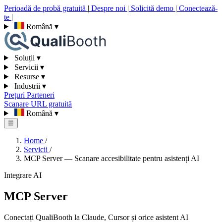
Perioadă de probă gratuită
|
Despre noi
|
Solicită demo
|
Conectează-
te
|
Română
▾
Soluții
▾
Servicii
▾
Resurse
▾
Industrii
▾
Prețuri
Parteneri
Scanare URL gratuită
Română
▾
☰
Home
/
Servicii
/
MCP Server — Scanare accesibilitate pentru asistenți AI
Integrare AI
MCP Server
Conectați QualiBooth la Claude, Cursor și orice asistent AI