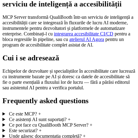
serviciu de inteligență a accesibilității
MCP Server transformă QualiBooth într-un serviciu de inteligență a
accesibilității care se integrează în fluxurile de lucru AI moderne,
instrumentele pentru dezvoltatori și platformele de automatizare
enterprise. Combinați-l cu
integrarea accesibilitate CI/CD
pentru a
bloca regresiile în pipeline, sau cu
atelierul AI Agora
pentru un
program de accesibilitate complet asistat de AI.
Cui i se adresează
Echipelor de dezvoltare și specialiștilor în accesibilitate care lucrează
cu instrumente bazate pe AI și doresc ca datele de accesibilitate să
fie o parte esențială a fluxului lor de lucru — fără a părăsi editorul
sau asistentul AI pentru a verifica portalul.
Frequently asked questions
Ce este MCP?
+
Ce asistenți AI sunt suportați?
+
Ce pot face cu QualiBooth MCP Server?
+
Este securizat?
+
Unde găsesc documentația completă?
+