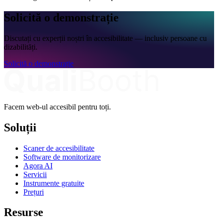
Solicită o demonstrație
Discutați cu experții noștri în accesibilitate — inclusiv persoane cu
dizabilități.
Solicită o demonstrație
Facem web-ul accesibil pentru toți.
Soluții
Scaner de accesibilitate
Software de monitorizare
Agora AI
Servicii
Instrumente gratuite
Prețuri
Resurse