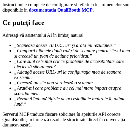
Instrucțiunile complete de configurare și referința instrumentelor sunt
disponibile în
documentația QualiBooth MCP
.
Ce puteți face
Adresați-vă asistentului AI în limbaj natural:
„Scanează aceste 10 URL-uri și arată-mi rezultatele.”
„Compară ultimele două rulări de scanare pentru site-ul meu
și creează un plan de acțiune prioritizat.”
„Care sunt cele mai critice probleme de accesibilitate care
afectează site-ul meu?”
„Adaugă aceste URL-uri la configurația mea de scanare
existentă.”
„Creează un site nou și rulează o scanare.”
„Arată-mi care probleme au cel mai mare impact asupra
scorului meu.”
„Rezumă îmbunătățirile de accesibilitate realizate în ultima
lună.”
Serverul MCP traduce fiecare solicitare în apelurile API corecte
QualiBooth și returnează rezultate structurate direct în conversația
dumneavoastră.