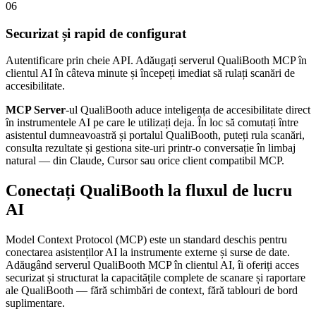
06
Securizat și rapid de configurat
Autentificare prin cheie API. Adăugați serverul QualiBooth MCP în
clientul AI în câteva minute și începeți imediat să rulați scanări de
accesibilitate.
MCP Server
-ul QualiBooth aduce inteligența de accesibilitate direct
în instrumentele AI pe care le utilizați deja. În loc să comutați între
asistentul dumneavoastră și portalul QualiBooth, puteți rula scanări,
consulta rezultate și gestiona site-uri printr-o conversație în limbaj
natural — din Claude, Cursor sau orice client compatibil MCP.
Conectați QualiBooth la fluxul de lucru
AI
Model Context Protocol (MCP) este un standard deschis pentru
conectarea asistenților AI la instrumente externe și surse de date.
Adăugând serverul QualiBooth MCP în clientul AI, îi oferiți acces
securizat și structurat la capacitățile complete de scanare și raportare
ale QualiBooth — fără schimbări de context, fără tablouri de bord
suplimentare.