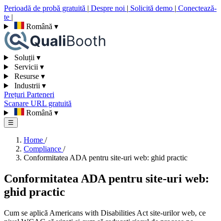
Perioadă de probă gratuită
|
Despre noi
|
Solicită demo
|
Conectează-
te
|
Română
▾
Soluții
▾
Servicii
▾
Resurse
▾
Industrii
▾
Prețuri
Parteneri
Scanare URL gratuită
Română
▾
☰
Home
/
Compliance
/
Conformitatea ADA pentru site-uri web: ghid practic
Conformitatea ADA pentru site-uri web:
ghid practic
Cum se aplică Americans with Disabilities Act site-urilor web, ce