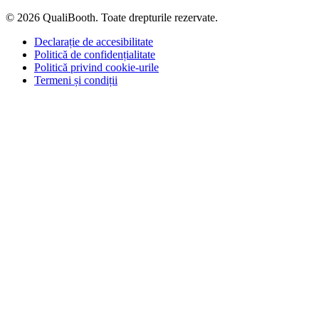
© 2026 QualiBooth. Toate drepturile rezervate.
Declarație de accesibilitate
Politică de confidențialitate
Politică privind cookie-urile
Termeni și condiții