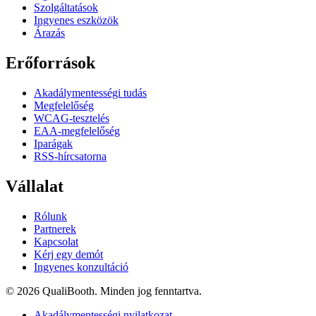
Szolgáltatások
Ingyenes eszközök
Árazás
Erőforrások
Akadálymentességi tudás
Megfelelőség
WCAG-tesztelés
EAA-megfelelőség
Iparágak
RSS-hírcsatorna
Vállalat
Rólunk
Partnerek
Kapcsolat
Kérj egy demót
Ingyenes konzultáció
© 2026 QualiBooth. Minden jog fenntartva.
Akadálymentességi nyilatkozat