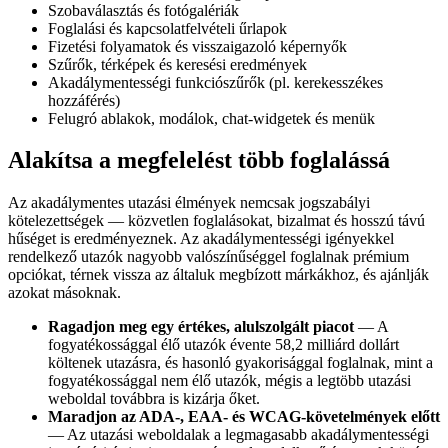
Szobaválasztás és fotógalériák
Foglalási és kapcsolatfelvételi űrlapok
Fizetési folyamatok és visszaigazoló képernyők
Szűrők, térképek és keresési eredmények
Akadálymentességi funkciószűrők (pl. kerekesszékes
hozzáférés)
Felugró ablakok, modálok, chat-widgetek és menük
Alakítsa a megfelelést több foglalássá
Az akadálymentes utazási élmények nemcsak jogszabályi
kötelezettségek — közvetlen foglalásokat, bizalmat és hosszú távú
hűséget is eredményeznek. Az akadálymentességi igényekkel
rendelkező utazók nagyobb valószínűséggel foglalnak prémium
opciókat, térnek vissza az általuk megbízott márkákhoz, és ajánlják
azokat másoknak.
Ragadjon meg egy értékes, alulszolgált piacot
— A
fogyatékossággal élő utazók évente 58,2 milliárd dollárt
költenek utazásra, és hasonló gyakorisággal foglalnak, mint a
fogyatékossággal nem élő utazók, mégis a legtöbb utazási
weboldal továbbra is kizárja őket.
Maradjon az ADA-, EAA- és WCAG-követelmények előtt
— Az utazási weboldalak a legmagasabb akadálymentességi