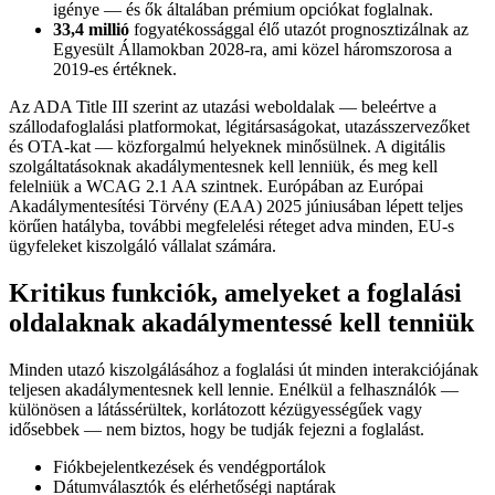
igénye — és ők általában prémium opciókat foglalnak.
33,4 millió
fogyatékossággal élő utazót prognosztizálnak az
Egyesült Államokban 2028-ra, ami közel háromszorosa a
2019-es értéknek.
Az ADA Title III szerint az utazási weboldalak — beleértve a
szállodafoglalási platformokat, légitársaságokat, utazásszervezőket
és OTA-kat — közforgalmú helyeknek minősülnek. A digitális
szolgáltatásoknak akadálymentesnek kell lenniük, és meg kell
felelniük a WCAG 2.1 AA szintnek. Európában az Európai
Akadálymentesítési Törvény (EAA) 2025 júniusában lépett teljes
körűen hatályba, további megfelelési réteget adva minden, EU-s
ügyfeleket kiszolgáló vállalat számára.
Kritikus funkciók, amelyeket a foglalási
oldalaknak akadálymentessé kell tenniük
Minden utazó kiszolgálásához a foglalási út minden interakciójának
teljesen akadálymentesnek kell lennie. Enélkül a felhasználók —
különösen a látássérültek, korlátozott kézügyességűek vagy
idősebbek — nem biztos, hogy be tudják fejezni a foglalást.
Fiókbejelentkezések és vendégportálok
Dátumválasztók és elérhetőségi naptárak