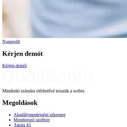
Nonprofit
Kérjen demót
Kérjen demót
Mindenki számára elérhetővé tesszük a webet.
Megoldások
Akadálymentességi szkenner
Monitorozó szoftver
Agora AI