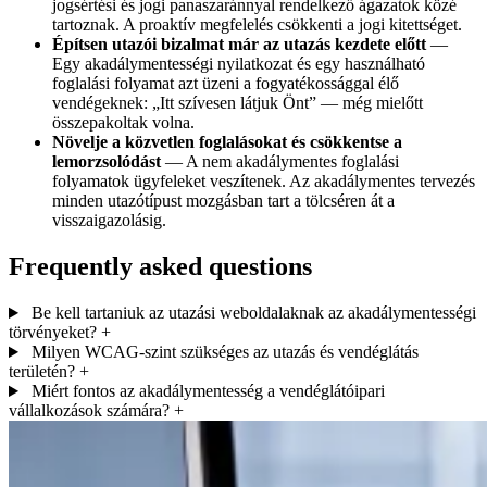
jogsértési és jogi panaszaránnyal rendelkező ágazatok közé
tartoznak. A proaktív megfelelés csökkenti a jogi kitettséget.
Építsen utazói bizalmat már az utazás kezdete előtt
—
Egy akadálymentességi nyilatkozat és egy használható
foglalási folyamat azt üzeni a fogyatékossággal élő
vendégeknek: „Itt szívesen látjuk Önt” — még mielőtt
összepakoltak volna.
Növelje a közvetlen foglalásokat és csökkentse a
lemorzsolódást
— A nem akadálymentes foglalási
folyamatok ügyfeleket veszítenek. Az akadálymentes tervezés
minden utazótípust mozgásban tart a tölcséren át a
visszaigazolásig.
Frequently asked questions
Be kell tartaniuk az utazási weboldalaknak az akadálymentességi
törvényeket?
+
Milyen WCAG-szint szükséges az utazás és vendéglátás
területén?
+
Miért fontos az akadálymentesség a vendéglátóipari
vállalkozások számára?
+