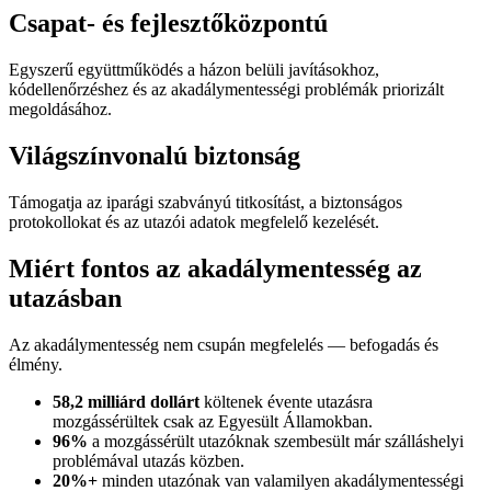
Csapat- és fejlesztőközpontú
Egyszerű együttműködés a házon belüli javításokhoz,
kódellenőrzéshez és az akadálymentességi problémák priorizált
megoldásához.
Világszínvonalú biztonság
Támogatja az iparági szabványú titkosítást, a biztonságos
protokollokat és az utazói adatok megfelelő kezelését.
Miért fontos az akadálymentesség az
utazásban
Az akadálymentesség nem csupán megfelelés — befogadás és
élmény.
58,2 milliárd dollárt
költenek évente utazásra
mozgássérültek csak az Egyesült Államokban.
96%
a mozgássérült utazóknak szembesült már szálláshelyi
problémával utazás közben.
20%+
minden utazónak van valamilyen akadálymentességi