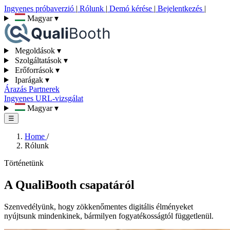
Ingyenes próbaverzió
|
Rólunk
|
Demó kérése
|
Bejelentkezés
|
Magyar
▾
Megoldások
▾
Szolgáltatások
▾
Erőforrások
▾
Iparágak
▾
Árazás
Partnerek
Ingyenes URL-vizsgálat
Magyar
▾
☰
Home
/
Rólunk
Történetünk
A QualiBooth csapatáról
Szenvedélyünk, hogy zökkenőmentes digitális élményeket
nyújtsunk mindenkinek, bármilyen fogyatékosságtól függetlenül.