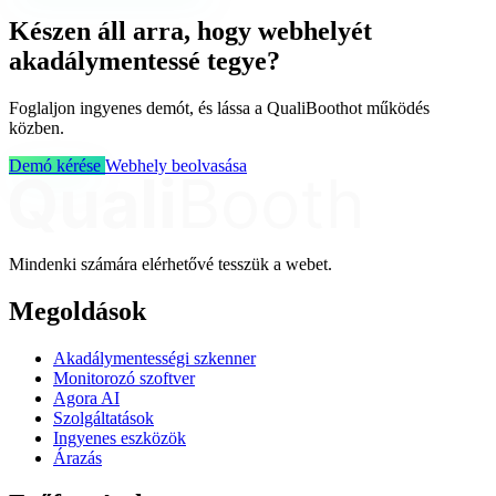
Készen áll arra, hogy webhelyét
akadálymentessé tegye?
Foglaljon ingyenes demót, és lássa a QualiBoothot működés
közben.
Demó kérése
Webhely beolvasása
Mindenki számára elérhetővé tesszük a webet.
Megoldások
Akadálymentességi szkenner
Monitorozó szoftver
Agora AI
Szolgáltatások
Ingyenes eszközök
Árazás