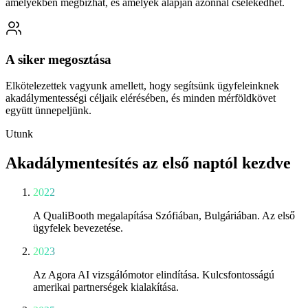
amelyekben megbízhat, és amelyek alapján azonnal cselekedhet.
A siker megosztása
Elkötelezettek vagyunk amellett, hogy segítsünk ügyfeleinknek
akadálymentességi céljaik elérésében, és minden mérföldkövet
együtt ünnepeljünk.
Utunk
Akadálymentesítés az első naptól kezdve
2022
A QualiBooth megalapítása Szófiában, Bulgáriában. Az első
ügyfelek bevezetése.
2023
Az Agora AI vizsgálómotor elindítása. Kulcsfontosságú
amerikai partnerségek kialakítása.