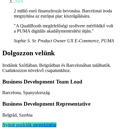
2025
2 millió euró finanszírozás bevonása. Barcelonai iroda
megnyitása az európai piac kiszolgálására.
"A QualiBooth megfelelőségi szoftvere mérföldkő volt
a PUMA digitális akadálymentesítési útján."
Sophie S.
Sr. Product Owner UX E-Commerce, PUMA
Dolgozzon velünk
Irodáink Szófiában, Belgrádban és Barcelonában találhatók.
Csatlakozzon növekvő csapatunkhoz.
Business Development Team Lead
Barcelona, Spanyolország
Business Development Representative
Belgrád, Szerbia
Nyitott pozíciók megtekintése