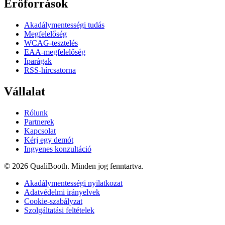
Erőforrások
Akadálymentességi tudás
Megfelelőség
WCAG-tesztelés
EAA-megfelelőség
Iparágak
RSS-hírcsatorna
Vállalat
Rólunk
Partnerek
Kapcsolat
Kérj egy demót
Ingyenes konzultáció
© 2026 QualiBooth. Minden jog fenntartva.
Akadálymentességi nyilatkozat
Adatvédelmi irányelvek
Cookie-szabályzat
Szolgáltatási feltételek