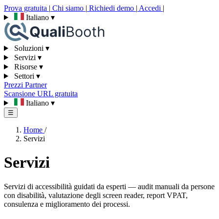
Prova gratuita
|
Chi siamo
|
Richiedi demo
|
Accedi
|
Italiano
▾
Soluzioni
▾
Servizi
▾
Risorse
▾
Settori
▾
Prezzi
Partner
Scansione URL gratuita
Italiano
▾
☰
Home
/
Servizi
Servizi
Servizi di accessibilità guidati da esperti — audit manuali da persone
con disabilità, valutazione degli screen reader, report VPAT,
consulenza e miglioramento dei processi.