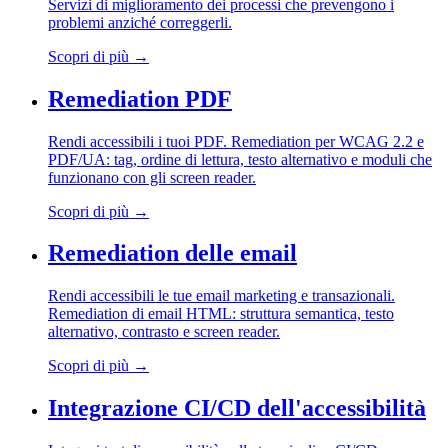
Servizi di miglioramento dei processi che prevengono i
problemi anziché correggerli.
Scopri di più
→
Remediation PDF
Rendi accessibili i tuoi PDF. Remediation per WCAG 2.2 e
PDF/UA: tag, ordine di lettura, testo alternativo e moduli che
funzionano con gli screen reader.
Scopri di più
→
Remediation delle email
Rendi accessibili le tue email marketing e transazionali.
Remediation di email HTML: struttura semantica, testo
alternativo, contrasto e screen reader.
Scopri di più
→
Integrazione CI/CD dell'accessibilità