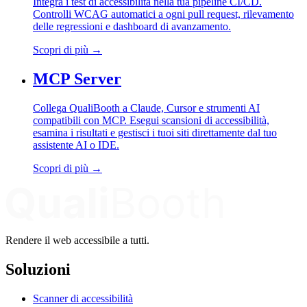
Integra i test di accessibilità nella tua pipeline CI/CD.
Controlli WCAG automatici a ogni pull request, rilevamento
delle regressioni e dashboard di avanzamento.
Scopri di più
→
MCP Server
Collega QualiBooth a Claude, Cursor e strumenti AI
compatibili con MCP. Esegui scansioni di accessibilità,
esamina i risultati e gestisci i tuoi siti direttamente dal tuo
assistente AI o IDE.
Scopri di più
→
Rendere il web accessibile a tutti.
Soluzioni
Scanner di accessibilità