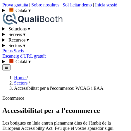
Prova gratuïta
|
Sobre nosaltres
|
Sol·licitar demo
|
Inicia sessió
|
Català
▾
Solucions
▾
Serveis
▾
Recursos
▾
Sectors
▾
Preus
Socis
Escaneig d'URL gratuït
Català
▾
☰
Home
/
Sectors
/
Accessibilitat per a l'ecommerce: WCAG i EAA
Ecommerce
Accessibilitat per a l'ecommerce
Les botigues en línia entren plenament dins de l'àmbit de la
European Accessibility Act. Feu que el vostre aparador sigui