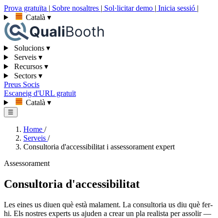
Prova gratuïta
|
Sobre nosaltres
|
Sol·licitar demo
|
Inicia sessió
|
Català
▾
Solucions
▾
Serveis
▾
Recursos
▾
Sectors
▾
Preus
Socis
Escaneig d'URL gratuït
Català
▾
☰
Home
/
Serveis
/
Consultoria d'accessibilitat i assessorament expert
Assessorament
Consultoria d'accessibilitat
Les eines us diuen què està malament. La consultoria us diu què fer-
hi. Els nostres experts us ajuden a crear un pla realista per assolir —