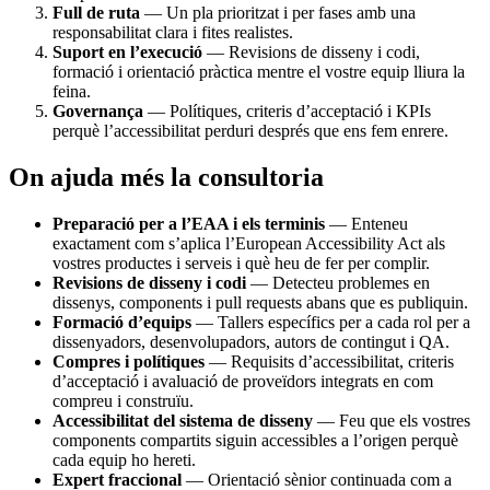
Full de ruta
— Un pla prioritzat i per fases amb una
responsabilitat clara i fites realistes.
Suport en l’execució
— Revisions de disseny i codi,
formació i orientació pràctica mentre el vostre equip lliura la
feina.
Governança
— Polítiques, criteris d’acceptació i KPIs
perquè l’accessibilitat perduri després que ens fem enrere.
On ajuda més la consultoria
Preparació per a l’EAA i els terminis
— Enteneu
exactament com s’aplica l’European Accessibility Act als
vostres productes i serveis i què heu de fer per complir.
Revisions de disseny i codi
— Detecteu problemes en
dissenys, components i pull requests abans que es publiquin.
Formació d’equips
— Tallers específics per a cada rol per a
dissenyadors, desenvolupadors, autors de contingut i QA.
Compres i polítiques
— Requisits d’accessibilitat, criteris
d’acceptació i avaluació de proveïdors integrats en com
compreu i construïu.
Accessibilitat del sistema de disseny
— Feu que els vostres
components compartits siguin accessibles a l’origen perquè
cada equip ho hereti.
Expert fraccional
— Orientació sènior continuada com a