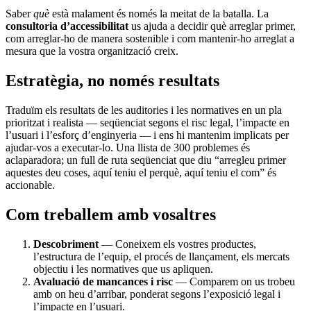
Saber
què
està malament és només la meitat de la batalla. La
consultoria d’accessibilitat
us ajuda a decidir què arreglar primer,
com arreglar-ho de manera sostenible i com mantenir-ho arreglat a
mesura que la vostra organització creix.
Estratègia, no només resultats
Traduïm els resultats de les auditories i les normatives en un pla
prioritzat i realista — seqüenciat segons el risc legal, l’impacte en
l’usuari i l’esforç d’enginyeria — i ens hi mantenim implicats per
ajudar-vos a executar-lo. Una llista de 300 problemes és
aclaparadora; un full de ruta seqüenciat que diu “arregleu primer
aquestes deu coses, aquí teniu el perquè, aquí teniu el com” és
accionable.
Com treballem amb vosaltres
Descobriment
— Coneixem els vostres productes,
l’estructura de l’equip, el procés de llançament, els mercats
objectiu i les normatives que us apliquen.
Avaluació de mancances i risc
— Comparem on us trobeu
amb on heu d’arribar, ponderat segons l’exposició legal i
l’impacte en l’usuari.