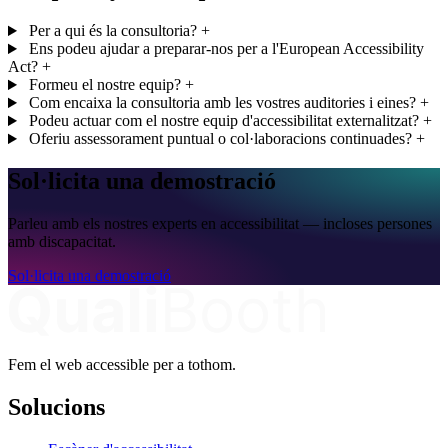
Per a qui és la consultoria?
+
Ens podeu ajudar a preparar-nos per a l'European Accessibility
Act?
+
Formeu el nostre equip?
+
Com encaixa la consultoria amb les vostres auditories i eines?
+
Podeu actuar com el nostre equip d'accessibilitat externalitzat?
+
Oferiu assessorament puntual o col·laboracions continuades?
+
Sol·licita una demostració
Parleu amb els nostres experts en accessibilitat — incloses persones
amb discapacitat.
Sol·licita una demostració
Fem el web accessible per a tothom.
Solucions