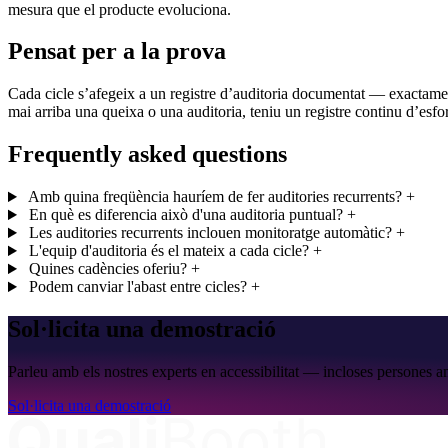
mesura que el producte evoluciona.
Pensat per a la prova
Cada cicle s’afegeix a un registre d’auditoria documentat — exactament
mai arriba una queixa o una auditoria, teniu un registre continu d’esfo
Frequently asked questions
Amb quina freqüència hauríem de fer auditories recurrents?
+
En què es diferencia això d'una auditoria puntual?
+
Les auditories recurrents inclouen monitoratge automàtic?
+
L'equip d'auditoria és el mateix a cada cicle?
+
Quines cadències oferiu?
+
Podem canviar l'abast entre cicles?
+
Sol·licita una demostració
Parleu amb els nostres experts en accessibilitat — incloses persones a
Sol·licita una demostració