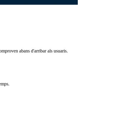
omproven abans d'arribar als usuaris.
temps.