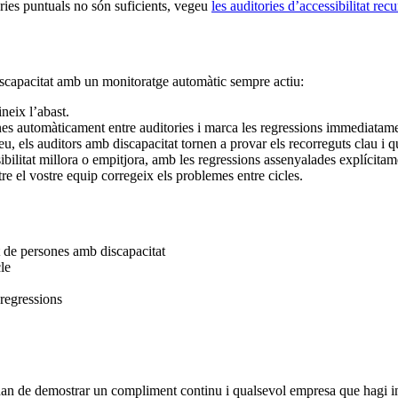
ries puntuals no són suficients, vegeu
les auditories d’accessibilitat rec
capacitat amb un monitoratge automàtic sempre actiu:
neix l’abast.
s automàticament entre auditories i marca les regressions immediatame
, els auditors amb discapacitat tornen a provar els recorreguts clau i q
bilitat millora o empitjora, amb les regressions assenyalades explícitam
e el vostre equip corregeix els problemes entre cicles.
t de persones amb discapacitat
le
 regressions
 de demostrar un compliment continu i qualsevol empresa que hagi inver