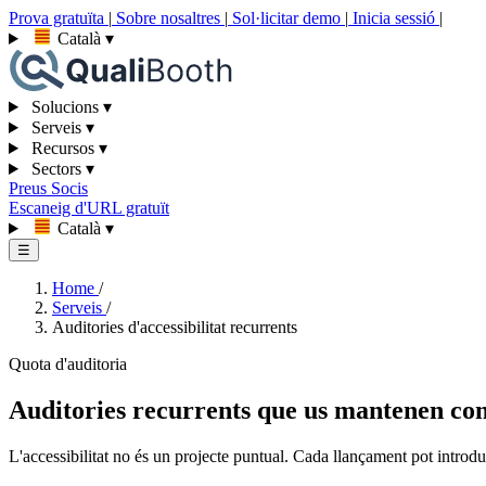
Prova gratuïta
|
Sobre nosaltres
|
Sol·licitar demo
|
Inicia sessió
|
Català
▾
Solucions
▾
Serveis
▾
Recursos
▾
Sectors
▾
Preus
Socis
Escaneig d'URL gratuït
Català
▾
☰
Home
/
Serveis
/
Auditories d'accessibilitat recurrents
Quota d'auditoria
Auditories recurrents que us mantenen co
L'accessibilitat no és un projecte puntual. Cada llançament pot introdu