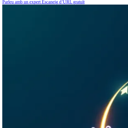
Parleu amb un expert
Escaneig d’URL gratuït