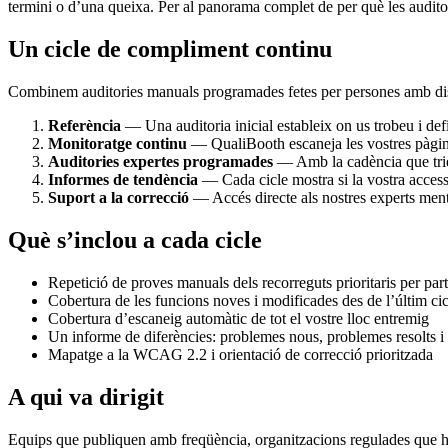
termini o d’una queixa. Per al panorama complet de per què les audito
Un cicle de compliment continu
Combinem auditories manuals programades fetes per persones amb dis
Referència
— Una auditoria inicial estableix on us trobeu i defi
Monitoratge continu
— QualiBooth escaneja les vostres pàgine
Auditories expertes programades
— Amb la cadència que trieu
Informes de tendència
— Cada cicle mostra si la vostra accessi
Suport a la correcció
— Accés directe als nostres experts mentr
Què s’inclou a cada cicle
Repetició de proves manuals dels recorreguts prioritaris per par
Cobertura de les funcions noves i modificades des de l’últim cic
Cobertura d’escaneig automàtic de tot el vostre lloc entremig
Un informe de diferències: problemes nous, problemes resolts i
Mapatge a la WCAG 2.2 i orientació de correcció prioritzada
A qui va dirigit
Equips que publiquen amb freqüència, organitzacions regulades que han