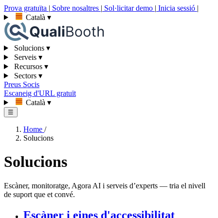
Prova gratuïta
|
Sobre nosaltres
|
Sol·licitar demo
|
Inicia sessió
|
Català
▾
Solucions
▾
Serveis
▾
Recursos
▾
Sectors
▾
Preus
Socis
Escaneig d'URL gratuït
Català
▾
☰
Home
/
Solucions
Solucions
Escàner, monitoratge, Agora AI i serveis d’experts — tria el nivell
de suport que et convé.
Escàner i eines d'accessibilitat