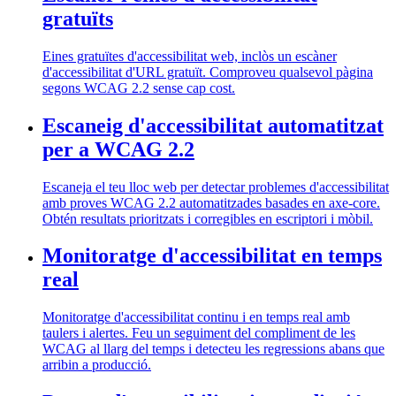
gratuïts
Eines gratuïtes d'accessibilitat web, inclòs un escàner
d'accessibilitat d'URL gratuït. Comproveu qualsevol pàgina
segons WCAG 2.2 sense cap cost.
Escaneig d'accessibilitat automatitzat
per a WCAG 2.2
Escaneja el teu lloc web per detectar problemes d'accessibilitat
amb proves WCAG 2.2 automatitzades basades en axe-core.
Obtén resultats prioritzats i corregibles en escriptori i mòbil.
Monitoratge d'accessibilitat en temps
real
Monitoratge d'accessibilitat continu i en temps real amb
taulers i alertes. Feu un seguiment del compliment de les
WCAG al llarg del temps i detecteu les regressions abans que
arribin a producció.