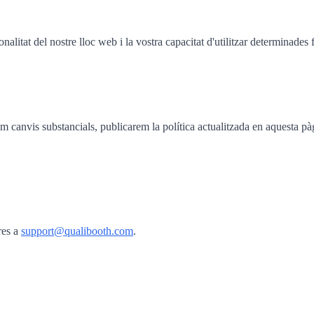
alitat del nostre lloc web i la vostra capacitat d'utilitzar determinades 
em canvis substancials, publicarem la política actualitzada en aquesta 
res a
support@qualibooth.com
.