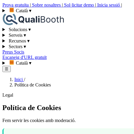
Prova gratuïta
|
Sobre nosaltres
|
Sol·licitar demo
|
Inicia sessió
|
Català
▾
Solucions
▾
Serveis
▾
Recursos
▾
Sectors
▾
Preus
Socis
Escaneig d'URL gratuït
Català
▾
☰
Inici
/
Política de Cookies
Legal
Política de Cookies
Fem servir les cookies amb moderació.