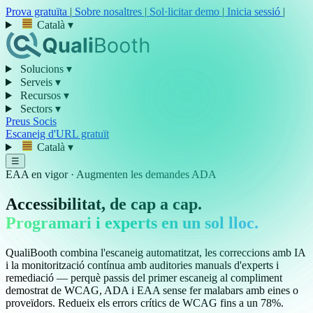
Prova gratuïta
|
Sobre nosaltres
|
Sol·licitar demo
|
Inicia sessió
|
Català
▾
Solucions
▾
Serveis
▾
Recursos
▾
Sectors
▾
Preus
Socis
Escaneig d'URL gratuït
Català
▾
☰
EAA en vigor · Augmenten les demandes ADA
Accessibilitat, de cap a cap.
Programari i experts en un sol lloc.
QualiBooth combina l'escaneig automatitzat, les correccions amb IA
i la monitorització contínua amb auditories manuals d'experts i
remediació — perquè passis del primer escaneig al compliment
demostrat de WCAG, ADA i EAA sense fer malabars amb eines o
proveïdors. Redueix els errors crítics de WCAG fins a un
78%
.