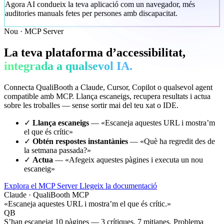
Agora AI condueix la teva aplicació com un navegador, més
auditories manuals fetes per persones amb discapacitat.
Nou · MCP Server
La teva plataforma d’accessibilitat,
integrada a qualsevol IA.
Connecta QualiBooth a Claude, Cursor, Copilot o qualsevol agent
compatible amb MCP. Llança escaneigs, recupera resultats i actua
sobre les troballes — sense sortir mai del teu xat o IDE.
✓
Llança escaneigs
— «Escaneja aquestes URL i mostra’m
el que és crític»
✓
Obtén respostes instantànies
— «Què ha regredit des de
la setmana passada?»
✓
Actua
— «Afegeix aquestes pàgines i executa un nou
escaneig»
Explora el MCP Server
Llegeix la documentació
Claude · QualiBooth MCP
«Escaneja aquestes URL i mostra’m el que és crític.»
QB
S’han escanejat 10 pàgines — 3 crítiques, 7 mitjanes. Problema