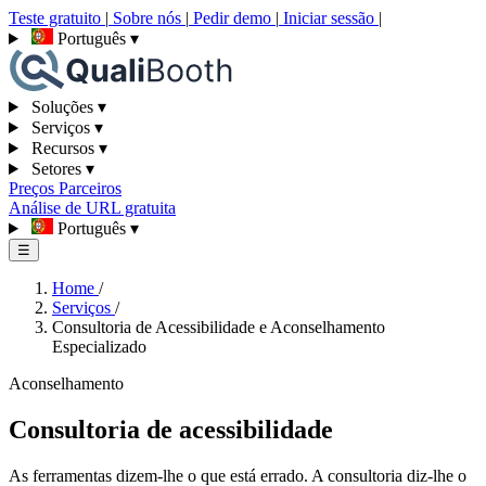
Teste gratuito
|
Sobre nós
|
Pedir demo
|
Iniciar sessão
|
Português
▾
Soluções
▾
Serviços
▾
Recursos
▾
Setores
▾
Preços
Parceiros
Análise de URL gratuita
Português
▾
☰
Home
/
Serviços
/
Consultoria de Acessibilidade e Aconselhamento
Especializado
Aconselhamento
Consultoria de acessibilidade
As ferramentas dizem-lhe o que está errado. A consultoria diz-lhe o