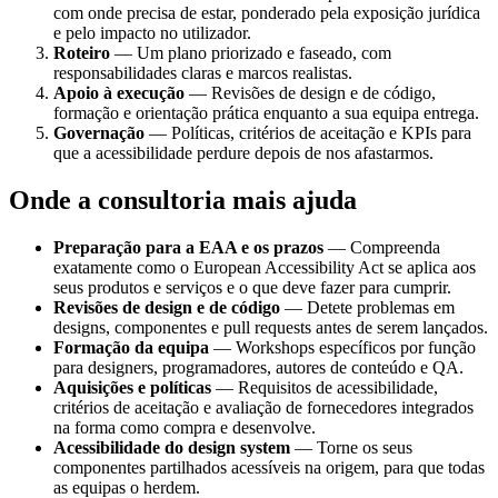
com onde precisa de estar, ponderado pela exposição jurídica
e pelo impacto no utilizador.
Roteiro
— Um plano priorizado e faseado, com
responsabilidades claras e marcos realistas.
Apoio à execução
— Revisões de design e de código,
formação e orientação prática enquanto a sua equipa entrega.
Governação
— Políticas, critérios de aceitação e KPIs para
que a acessibilidade perdure depois de nos afastarmos.
Onde a consultoria mais ajuda
Preparação para a EAA e os prazos
— Compreenda
exatamente como o European Accessibility Act se aplica aos
seus produtos e serviços e o que deve fazer para cumprir.
Revisões de design e de código
— Detete problemas em
designs, componentes e pull requests antes de serem lançados.
Formação da equipa
— Workshops específicos por função
para designers, programadores, autores de conteúdo e QA.
Aquisições e políticas
— Requisitos de acessibilidade,
critérios de aceitação e avaliação de fornecedores integrados
na forma como compra e desenvolve.
Acessibilidade do design system
— Torne os seus
componentes partilhados acessíveis na origem, para que todas
as equipas o herdem.