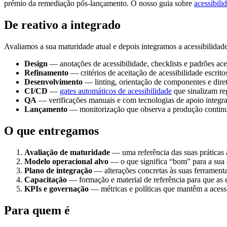
prémio da remediação pós-lançamento. O nosso guia sobre
acessibili
De reativo a integrado
Avaliamos a sua maturidade atual e depois integramos a acessibilidade
Design
— anotações de acessibilidade, checklists e padrões ace
Refinamento
— critérios de aceitação de acessibilidade escritos
Desenvolvimento
— linting, orientação de componentes e diret
CI/CD
—
gates automáticos de acessibilidade
que sinalizam re
QA
— verificações manuais e com tecnologias de apoio integra
Lançamento
— monitorização que observa a produção contin
O que entregamos
Avaliação de maturidade
— uma referência das suas práticas
Modelo operacional alvo
— o que significa “bom” para a sua 
Plano de integração
— alterações concretas às suas ferramenta
Capacitação
— formação e material de referência para que as
KPIs e governação
— métricas e políticas que mantêm a acess
Para quem é