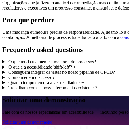
Organizações que já fizeram auditorias e remediação mas continuam a 
reguladores e executivos um progresso constante, mensurável e defen
Para que perdure
Uma mudança duradoura precisa de responsabilidade. Ajudamo-lo a def
colaboração. A melhoria de processos trabalha lado a lado com a
cons
Frequently asked questions
O que muda realmente a melhoria de processos?
+
O que é a acessibilidade 'shift-left'?
+
Conseguem integrar os testes no nosso pipeline de CI/CD?
+
Como medem o sucesso?
+
Quanto tempo demora a ver resultados?
+
Trabalham com as nossas ferramentas existentes?
+
Solicitar uma demonstração
Fale com os nossos especialistas em acessibilidade — incluindo pesso
Solicitar uma demonstração