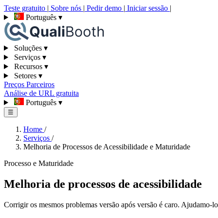
Teste gratuito
|
Sobre nós
|
Pedir demo
|
Iniciar sessão
|
Português
▾
Soluções
▾
Serviços
▾
Recursos
▾
Setores
▾
Preços
Parceiros
Análise de URL gratuita
Português
▾
☰
Home
/
Serviços
/
Melhoria de Processos de Acessibilidade e Maturidade
Processo e Maturidade
Melhoria de processos de acessibilidade
Corrigir os mesmos problemas versão após versão é caro. Ajudamo-lo a