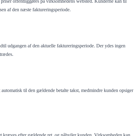
 priser offentliggøres på virksomhedens websted. Kunderne kan til
en af den næste faktureringsperiode.
ndtil udgangen af den aktuelle faktureringsperiode. Der ydes ingen
trædes.
t automatisk til den gældende betalte takst, medmindre kunden opsiger
t kræves efter gældende ret, og påhviler kunden. Virksomheden kan