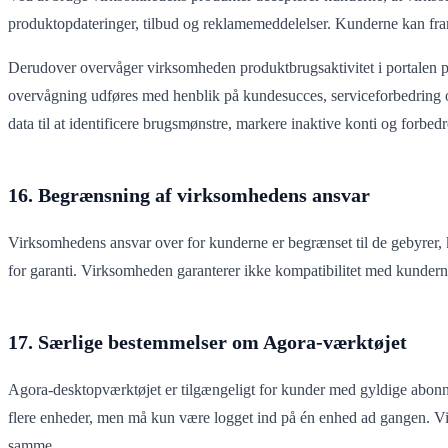
produktopdateringer, tilbud og reklamemeddelelser. Kunderne kan fra
Derudover overvåger virksomheden produktbrugsaktivitet i portalen på
overvågning udføres med henblik på kundesucces, serviceforbedring 
data til at identificere brugsmønstre, markere inaktive konti og forbed
16. Begrænsning af virksomhedens ansvar
Virksomhedens ansvar over for kunderne er begrænset til de gebyrer, k
for garanti. Virksomheden garanterer ikke kompatibilitet med kundernes
17. Særlige bestemmelser om Agora-værktøjet
Agora-desktopværktøjet er tilgængeligt for kunder med gyldige abonne
flere enheder, men må kun være logget ind på én enhed ad gangen. Vi
samme.