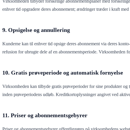
Virksomheden tilbyder forskellige abonnementsplaner med forskellige
enhver tid opgradere deres abonnement; ændringer træder i kraft med
9. Opsigelse og annullering
Kunderne kan til enhver tid opsige deres abonnement via deres konto-d
refusion for ubrugte dele af en abonnementsperiode. Virksomheden forb
10. Gratis prøveperiode og automatisk fornyelse
Virksomheden kan tilbyde gratis prøveperioder for sine produkter og 
inden prøveperiodens udløb. Kreditkortoplysninger angivet ved aktiv
11. Priser og abonnementsgebyrer
Priser og abonnementsgebyrer offentliggøres på virksomhedens webst