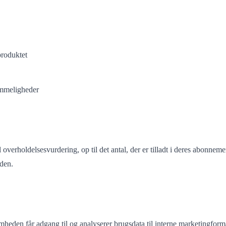
produktet
emmeligheder
 til overholdelsesvurdering, op til det antal, der er tilladt i deres a
eden.
mheden får adgang til og analyserer brugsdata til interne marketingfor