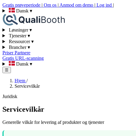
Gratis prøveperiode
|
Om os
|
Anmod om demo
|
Log ind
|
Dansk
▾
Løsninger
▾
Tjenester
▾
Ressourcer
▾
Brancher
▾
Priser
Partnere
Gratis URL-scanning
Dansk
▾
☰
Hjem
/
Servicevilkår
Juridisk
Servicevilkår
Generelle vilkår for levering af produkter og tjenester