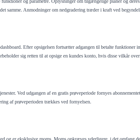
 funktioner og parametre. Oplysninger om tilgængelige planer og deres
 det samme. Anmodninger om nedgradering træder i kraft ved begyndels
ashboard. Efter opsigelsen fortsætter adgangen til betalte funktioner i
eholder sig retten til at opsige en kundes konto, hvis disse vilkår over
tjenester. Ved udgangen af en gratis prøveperiode fornyes abonnemente
ering af prøveperioden trækkes ved fornyelsen.
ed og er eksklusive moms. Moms opkræves yderligere, i det omfang de