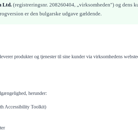
 Ltd.
(registreringsnr. 208260404, „virksomheden") og dens k
rogversion er den bulgarske udgave gældende.
leverer produkter og tjenester til sine kunder via virksomhedens webst
ilgængelighed, herunder:
h Accessibility Toolkit)
ter