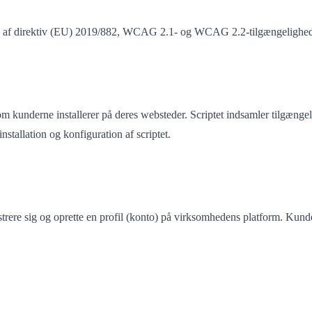
e af direktiv (EU) 2019/882, WCAG 2.1- og WCAG 2.2-tilgængelighedsr
om kunderne installerer på deres websteder. Scriptet indsamler tilgæng
nstallation og konfiguration af scriptet.
rere sig og oprette en profil (konto) på virksomhedens platform. Kunder