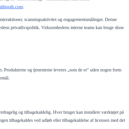
libooth.com
.
sinteraktioner, scanningsaktivitet og engagementsmålinger. Denne
ens privatlivspolitik. Virksomhedens interne teams kan bruge disse
tab. Produkterne og tjenesterne leveres „som de er" uden nogen form
ormål.
dragelig og tilbagekaldelig. Hver bruger kan installere værktøjet på
n tilbagekaldes ved udløb eller tilbagekaldelse af licensen med det