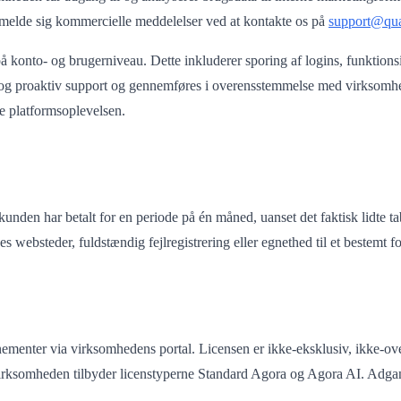
melde sig kommercielle meddelelser ved at kontakte os på
support@qua
 konto- og brugerniveau. Dette inkluderer sporing af logins, funktion
og proaktiv support og gennemføres i overensstemmelse med virksomhed
re platformsoplevelsen.
unden har betalt for en periode på én måned, uanset det faktisk lidte 
 websteder, fuldstændig fejlregistrering eller egnethed til et bestemt f
menter via virksomhedens portal. Licensen er ikke-eksklusiv, ikke-over
rksomheden tilbyder licenstyperne Standard Agora og Agora AI. Adgange