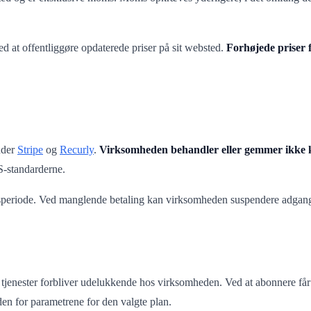
ved at offentliggøre opdaterede priser på sit websted.
Forhøjede priser 
nder
Stripe
og
Recurly
.
Virksomheden behandler eller gemmer ikke k
-standarderne.
eriode. Ved manglende betaling kan virksomheden suspendere adgangen ti
jenester forbliver udelukkende hos virksomheden. Ved at abonnere får ku
en for parametrene for den valgte plan.