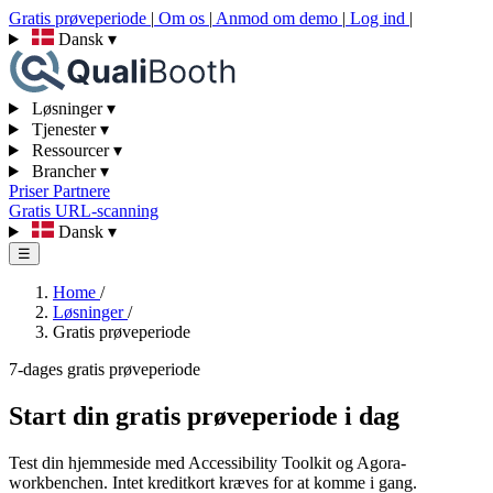
Gratis prøveperiode
|
Om os
|
Anmod om demo
|
Log ind
|
Dansk
▾
Løsninger
▾
Tjenester
▾
Ressourcer
▾
Brancher
▾
Priser
Partnere
Gratis URL-scanning
Dansk
▾
☰
Home
/
Løsninger
/
Gratis prøveperiode
7-dages gratis prøveperiode
Start din gratis prøveperiode i dag
Test din hjemmeside med Accessibility Toolkit og Agora-
workbenchen. Intet kreditkort kræves for at komme i gang.