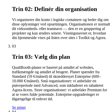
Trin 02: Definér din organisation
Vi organiserer din konto i logiske containere og beder dig om
disse oplysninger ved opsætningen. Organisationen er normalt
dit virksomheds- eller teamnavn — den er en gruppering af
projekter og kan ændres senere. Visningsnavnet er, hvordan
din hjemmeside vises på listen over sites i Toolkit og Agora.
03
Trin 03: Vælg din plan
QualiBooth-planer er baseret på antallet af websites,
trafikmængde og antallet af brugere. Planer spænder fra
Standard (59 €/måned) til skræddersyet Enterprise (600–
10.000 €/måned). Små organisationer: vi anbefaler en
prøveperiode med Advanced, som inkluderer en rabatteret
Agora-licens. Store organisationer: vi anbefaler Premium for
at se vores fulde potentiale. Enterprise-opgraderinger er
tilgængelige til enhver tid.
Se priser
04