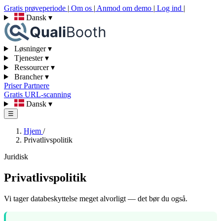
Gratis prøveperiode
|
Om os
|
Anmod om demo
|
Log ind
|
Dansk
▾
Løsninger
▾
Tjenester
▾
Ressourcer
▾
Brancher
▾
Priser
Partnere
Gratis URL-scanning
Dansk
▾
☰
Hjem
/
Privatlivspolitik
Juridisk
Privatlivspolitik
Vi tager databeskyttelse meget alvorligt — det bør du også.