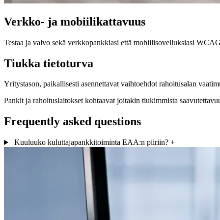
Verkko- ja mobiilikattavuus
Testaa ja valvo sekä verkkopankkiasi että mobiilisovelluksiasi WCAG 
Tiukka tietoturva
Yritystason, paikallisesti asennettavat vaihtoehdot rahoitusalan vaati
Pankit ja rahoituslaitokset kohtaavat joitakin tiukimmista saavutettav
Frequently asked questions
Kuuluuko kuluttajapankkitoiminta EAA:n piiriin?
+