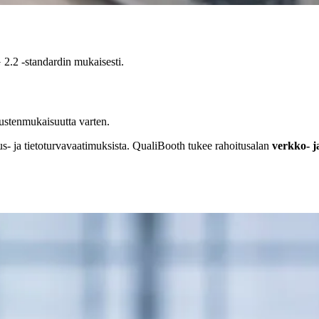
2.2 -standardin mukaisesti.
mustenmukaisuutta varten.
uus- ja tietoturvavaatimuksista. QualiBooth tukee rahoitusalan
verkko- j