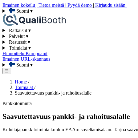
Ilmainen kokeilu
|
Tietoa meistä
|
Pyydä demo
|
Kirjaudu sisään
|
Suomi
▾
Ratkaisut
▾
Palvelut
▾
Resurssit
▾
Toimialat
▾
Hinnoittelu
Kumppanit
Ilmainen URL-skannaus
Suomi
▾
☰
Home
/
Toimialat
/
Saavutettavuus pankki- ja rahoitusalalle
Pankkitoiminta
Saavutettavuus pankki- ja rahoitusalalle
Kuluttajapankkitoiminta kuuluu EAA:n soveltamisalaan. Tarjoa saavute