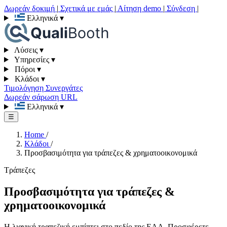
Δωρεάν δοκιμή
|
Σχετικά με εμάς
|
Αίτηση demo
|
Σύνδεση
|
Ελληνικά
▾
Λύσεις
▾
Υπηρεσίες
▾
Πόροι
▾
Κλάδοι
▾
Τιμολόγηση
Συνεργάτες
Δωρεάν σάρωση URL
Ελληνικά
▾
☰
Home
/
Κλάδοι
/
Προσβασιμότητα για τράπεζες & χρηματοοικονομικά
Τράπεζες
Προσβασιμότητα για τράπεζες &
χρηματοοικονομικά
Η λιανική τραπεζική εμπίπτει στο πεδίο της EAA. Προσφέρετε