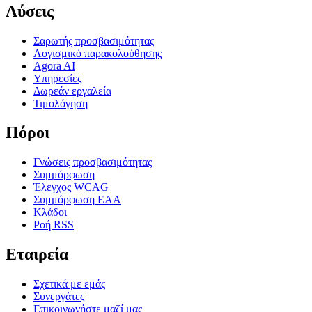
Λύσεις
Σαρωτής προσβασιμότητας
Λογισμικό παρακολούθησης
Agora AI
Υπηρεσίες
Δωρεάν εργαλεία
Τιμολόγηση
Πόροι
Γνώσεις προσβασιμότητας
Συμμόρφωση
Έλεγχος WCAG
Συμμόρφωση EAA
Κλάδοι
Ροή RSS
Εταιρεία
Σχετικά με εμάς
Συνεργάτες
Επικοινωνήστε μαζί μας