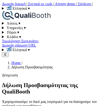
Δωρεάν δοκιμή
|
Σχετικά με εμάς
|
Αίτηση demo
|
Σύνδεση
|
Ελληνικά
▾
Λύσεις
▾
Υπηρεσίες
▾
Πόροι
▾
Κλάδοι
▾
Τιμολόγηση
Συνεργάτες
Δωρεάν σάρωση URL
Ελληνικά
▾
☰
Home
/
Δήλωση Προσβασιμότητας
Δέσμευση
Δήλωση Προσβασιμότητας της
QualiBooth
Χρησιμοποιούμε το δικό μας λογισμικό για να διατηρούμε τον
ιστότοπό μας προσβάσιμο