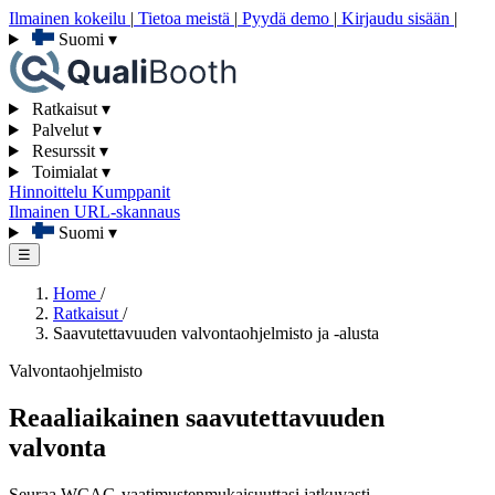
Ilmainen kokeilu
|
Tietoa meistä
|
Pyydä demo
|
Kirjaudu sisään
|
Suomi
▾
Ratkaisut
▾
Palvelut
▾
Resurssit
▾
Toimialat
▾
Hinnoittelu
Kumppanit
Ilmainen URL-skannaus
Suomi
▾
☰
Home
/
Ratkaisut
/
Saavutettavuuden valvontaohjelmisto ja -alusta
Valvontaohjelmisto
Reaaliaikainen saavutettavuuden
valvonta
Seuraa WCAG-vaatimustenmukaisuuttasi jatkuvasti