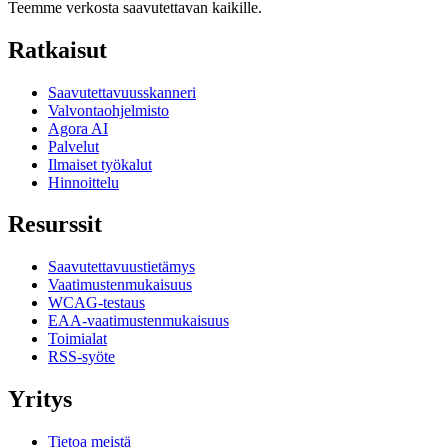
Teemme verkosta saavutettavan kaikille.
Ratkaisut
Saavutettavuusskanneri
Valvontaohjelmisto
Agora AI
Palvelut
Ilmaiset työkalut
Hinnoittelu
Resurssit
Saavutettavuustietämys
Vaatimustenmukaisuus
WCAG-testaus
EAA-vaatimustenmukaisuus
Toimialat
RSS-syöte
Yritys
Tietoa meistä