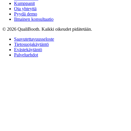
Kumppanit
Ota yhteyttä
Pyydä demo
Ilmainen konsultaatio
© 2026 QualiBooth. Kaikki oikeudet pidätetään.
Saavutettavuusseloste
Tietosuojakäytäntö
Evästekäytäntö
Palveluehdot