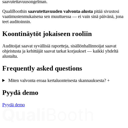
saavutettavuusongelman.
QualiBoothin
saavutettavuuden valvonta-alusta
pitää sivustosi
vaatimustenmukaisena sen muuttuessa — ei vain sinä päivänä, jona
teet auditoinnin.
Koontinäytöt jokaiseen rooliin
Auditoijat saavat syvällisiä raportteja, sisällönhallinnoijat saavat
ohjeistusta ja kehittäjät saavat tarkat korjaukset — kaikki yhdeltä
alustalta.
Frequently asked questions
Miten valvonta eroaa kertaluonteisesta skannauksesta?
+
Pyydä demo
Pyydä demo